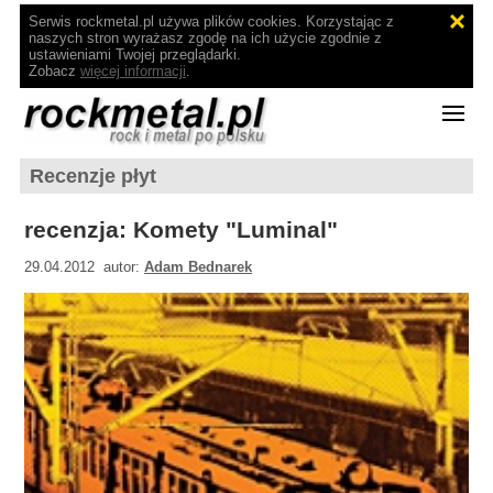
Serwis rockmetal.pl używa plików cookies. Korzystając z
naszych stron wyrażasz zgodę na ich użycie zgodnie z
ustawieniami Twojej przeglądarki.
Zobacz
więcej informacji
.
Recenzje płyt
recenzja: Komety "Luminal"
29.04.2012 autor:
Adam Bednarek