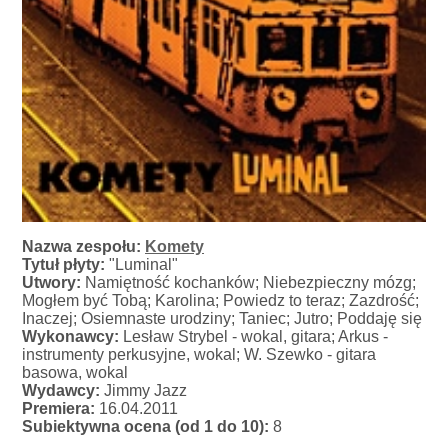
Nazwa zespołu:
Komety
Tytuł płyty:
"Luminal"
Utwory:
Namiętność kochanków; Niebezpieczny mózg;
Mogłem być Tobą; Karolina; Powiedz to teraz; Zazdrość;
Inaczej; Osiemnaste urodziny; Taniec; Jutro; Poddaję się
Wykonawcy:
Lesław Strybel - wokal, gitara; Arkus -
instrumenty perkusyjne, wokal; W. Szewko - gitara
basowa, wokal
Wydawcy:
Jimmy Jazz
Premiera:
16.04.2011
Subiektywna ocena (od 1 do 10):
8