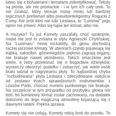
łatwo się z bohaterami i tematami zidentyfikować. Teksty
są proste, ale nie prostackie - i w tym ich cały urok. To
nie Grabaż, który stosuje masę mniej lub bardziej
logicznych porównań albo pseudointeligentny Rogucki z
Comy. Ale jeśli ktoś nie lubi Lesława, to
"Luminal"
jego
opinii nie zmieni. Albo się łapie ten klimat, albo nie.
A muzyka? Tu już Komety zaszalały, choć spokojnie,
nadal nie jest to zmiana w stylu Agnieszki Chylińskiej.
Na
"Luminalu"
mniej rockabilly, do głosu dochodzą
raczej jazzowe klimaty. W utworach często pojawiają się
trąbka, saksofon, gdzieniegdzie pięknie zagrają organy,
nie brakuje nawet akordeonu. Takich smaczków jest
wiele, a żeby przekonać się o bogactwie dźwięków,
wystarczy otworzyć pudełko i zobaczyć, jak wiele osób
brało udział w nagrywaniu płyty. To najbardziej chyba
"rozbudowana" płyta Lesława i zdecydowane odejście
od zestawu trzech sprawdzonych instrumentów z
czasów Partii, chociaż numeru punkowego nie brakuje.
Na szczęście w tym przypadku od przybytku głowa nie
boli, bo kometowy klimat został zachowany, na dodatek
dołożono do tego magiczną atmosferę kojarzącą się z
dawnymi latami. Piękna sprawa.
Komety się nie cofają, Komety robią krok do przodu. To