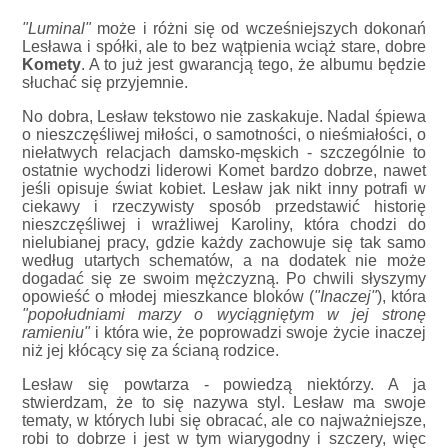
"Luminal"
może i różni się od wcześniejszych dokonań
Lesława i spółki, ale to bez wątpienia wciąż stare, dobre
Komety
. A to już jest gwarancją tego, że albumu będzie
słuchać się przyjemnie.
No dobra, Lesław tekstowo nie zaskakuje. Nadal śpiewa
o nieszczęśliwej miłości, o samotności, o nieśmiałości, o
niełatwych relacjach damsko-męskich - szczególnie to
ostatnie wychodzi liderowi Komet bardzo dobrze, nawet
jeśli opisuje świat kobiet. Lesław jak nikt inny potrafi w
ciekawy i rzeczywisty sposób przedstawić historię
nieszczęśliwej i wrażliwej Karoliny, która chodzi do
nielubianej pracy, gdzie każdy zachowuje się tak samo
według utartych schematów, a na dodatek nie może
dogadać się ze swoim mężczyzną. Po chwili słyszymy
opowieść o młodej mieszkance bloków (
"Inaczej"
), która
"popołudniami marzy o wyciągniętym w jej stronę
ramieniu"
i która wie, że poprowadzi swoje życie inaczej
niż jej kłócący się za ścianą rodzice.
Lesław się powtarza - powiedzą niektórzy. A ja
stwierdzam, że to się nazywa styl. Lesław ma swoje
tematy, w których lubi się obracać, ale co najważniejsze,
robi to dobrze i jest w tym wiarygodny i szczery, więc