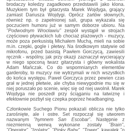
brodaczy koledzy zagadkowo przedstawili jako klona.
Muzykiem tym był gitarzysta Marek Wojdyga, grający
zamiast Dariusza Wojdygi. Oprócz żartów słownych,
również np. o zapełnionej sali, grupa wykazała się
poczuciem humoru już w samym doborze ubioru. Na
"Podwodnym Wrocławiu"
zespół wystąpił w strojach
częściowo pływackich lub chociaż plażowych - muzycy,
może poza perkusistą Michałem Muchą, mieli na sobie
m.in. czepki, gogle i płetwy. Na środkowym statywie od
mikrofonu, przed basistą Pawłem Gorczycą, zawiesili
ręcznik - wspólny, jak przy okazji zaznaczył wycierający
w niego spoconą twarz gitarzysta i główny wokalista
Adam Mańczak. Co do wspomnianych elementów
garderoby, to muzycy nie wytrzymali w nich wszystkich
do końca występu. Paweł Gorczyca przez pewien czas
grał w jednej płetwie, ale chyba niewygodnie mu się w
niej poruszało po scenie, więc się od niej uwolnił. Marek
Wojdyga nie poszedł przy ściąganiu na łatwiznę i
efektownie pozbył się czepka poprzez headbanging.
Członkowie Suchego Pionu pokazali oblicza nie tylko
zarośnięte, ale i ostre. Set rozpoczął się utworem
nazwanym
"hymnem San Escobar"
. Następnie z
niezmienną werwą wykonane zostały
"Brain"
,
"Operator"
,
"Izolator"
,
"Pinky Baby"
,
"Tower"
, kawałek
"o