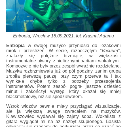
Entropia, Wrocław 18.09.2021, fot. Krasnal Adamu
Entropia
w swojej muzyce przyniosła do leżakowni
mrok i przestrzeń. W secie, rozpoczętym
"Vacuum"
,
znalazły się potężnie brzmiące, w większości
instrumentalne utwory, z nielicznymi partiami wokalnymi.
Kompozycje nie były przez zespół wyraźnie rozdzielane.
Muzyka rozbrzmiewała już od pół godziny, zanim grupa
zrobiła pierwszą pauzę, przy czym przerwa ta i tak
wynikała chyba tylko z potrzeby przestrojenia
instrumentów. Potem zespół pograł jeszcze dziesięć
minut i zakończył występ, który okazał się mniej
blackmetalowy, niż się spodziewałem.
Wzrok widzów pewnie miały przyciągać wizualizacje,
ale ja większą uwagę zwracałem na muzyków.
Klawiszowiec wydawał się zajęty sobą. Wokalista z
gitarą wyglądał mi na aż nazbyt skupionego. Basista
odwracał się czasami do perkusisty, przez co uznać go