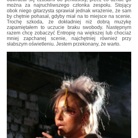
można za najruchliwszego członka zespołu. Stojący
obok niego gitarzysta sprawiał jednak wrażenie, że sam
by chętnie pohasał, gdyby miał na to miejsce na scenie.
Trochę szkoda, że dokładniej niż dobrą muzykę
zapamiętałem to uczucie braku swobody. Następnym
razem chcę zobaczyć Entropię na większej lub chociaż
mniej zapchanej scenie, najchętniej również przy
słabszym oświetleniu. Jestem przekonany, że warto.