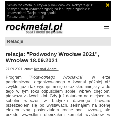
Serwis rockmetal.pl używa plików cookies. Korzystając z
naszych stron wyrażasz zgodę na ich użycie zgodnie z
ustawieniami Twojej przeglądarki.
Zobacz
więcej informacji
.
Relacje
relacja: "Podwodny Wrocław 2021",
Wrocław 18.09.2021
27.09.2021 autor:
Krasnal Adamu
Program
"Podwodnego Wrocławia"
, w erze
pandemicznej organizowanego o kwartał później niż
zwykle, już i tak wydaje mi się coraz skromniejszy, a do
tego w tym roku odpuściłem sobie, wbrew chęciom,
pierwszy z dwóch dni. Gdy już dotarłem na miejsce, w
sobotni wieczór w budynku dawnego browaru
przeszedłem się po wystawach, zerknąłem na scenę
elektroniczną, posiedziałem trochę pod jazzową, ale
przede wszystkim obejrzałem komplet występów w