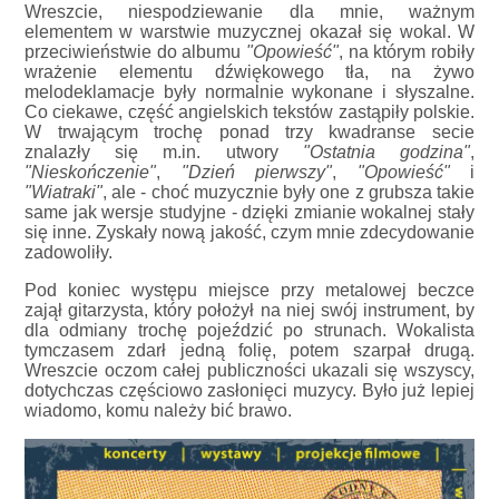
Wreszcie, niespodziewanie dla mnie, ważnym
elementem w warstwie muzycznej okazał się wokal. W
przeciwieństwie do albumu
"Opowieść"
, na którym robiły
wrażenie elementu dźwiękowego tła, na żywo
melodeklamacje były normalnie wykonane i słyszalne.
Co ciekawe, część angielskich tekstów zastąpiły polskie.
W trwającym trochę ponad trzy kwadranse secie
znalazły się m.in. utwory
"Ostatnia godzina"
,
"Nieskończenie"
,
"Dzień pierwszy"
,
"Opowieść"
i
"Wiatraki"
, ale - choć muzycznie były one z grubsza takie
same jak wersje studyjne - dzięki zmianie wokalnej stały
się inne. Zyskały nową jakość, czym mnie zdecydowanie
zadowoliły.
Pod koniec występu miejsce przy metalowej beczce
zajął gitarzysta, który położył na niej swój instrument, by
dla odmiany trochę pojeździć po strunach. Wokalista
tymczasem zdarł jedną folię, potem szarpał drugą.
Wreszcie oczom całej publiczności ukazali się wszyscy,
dotychczas częściowo zasłonięci muzycy. Było już lepiej
wiadomo, komu należy bić brawo.