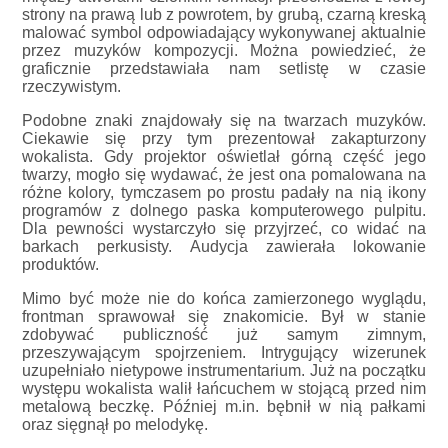
strony na prawą lub z powrotem, by grubą, czarną kreską
malować symbol odpowiadający wykonywanej aktualnie
przez muzyków kompozycji. Można powiedzieć, że
graficznie przedstawiała nam setlistę w czasie
rzeczywistym.
Podobne znaki znajdowały się na twarzach muzyków.
Ciekawie się przy tym prezentował zakapturzony
wokalista. Gdy projektor oświetlał górną część jego
twarzy, mogło się wydawać, że jest ona pomalowana na
różne kolory, tymczasem po prostu padały na nią ikony
programów z dolnego paska komputerowego pulpitu.
Dla pewności wystarczyło się przyjrzeć, co widać na
barkach perkusisty. Audycja zawierała lokowanie
produktów.
Mimo być może nie do końca zamierzonego wyglądu,
frontman sprawował się znakomicie. Był w stanie
zdobywać publiczność już samym zimnym,
przeszywającym spojrzeniem. Intrygujący wizerunek
uzupełniało nietypowe instrumentarium. Już na początku
występu wokalista walił łańcuchem w stojącą przed nim
metalową beczkę. Później m.in. bębnił w nią pałkami
oraz sięgnął po melodykę.