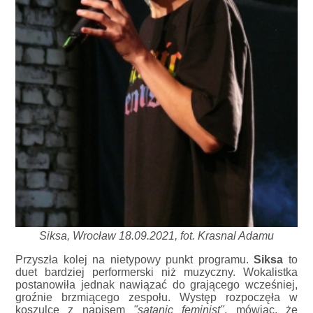
Siksa, Wrocław 18.09.2021, fot. Krasnal Adamu
Przyszła kolej na nietypowy punkt programu.
Siksa
to
duet bardziej performerski niż muzyczny. Wokalistka
postanowiła jednak nawiązać do grającego wcześniej,
groźnie brzmiącego zespołu. Występ rozpoczęła w
koszulce z napisem
"satanic feminist"
, mówiąc, że