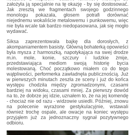
założyła ją specjalnie na tę okazję - by się dostosować.
Jak zresztą we fragmentach swojego godzinnego
monologu pokazała, głosem potrafi dorównać
niejednemu wokaliście metalowemu i punkowemu, więc
nie była wcale tak bardzo niedopasowana, jak się mogło
wydawać.
Siksa zaprezentowała bajkę dla dorosłych, z
akompaniamentem basisty. Główną bohaterką opowieści
była mysza z harmoszką, napotykająca na swej drodze
m.in. mole, konie, szczury i ludzkie żmije,
przedstawiająca mediom swoją historię bycia
molestowaną. Choć początkowo miałem co do tego
wątpliwości, performerka zawładnęła publicznością. Już
w pierwszych minutach zeszła ze sceny i już do końca
występu chodziła między zgromadzonymi, czasami
bardziej na widoku, czasami mniej. Za pierwszy dowód
na to, że dobrze jej idzie, uznałem to, że na jej komendę
- chociaż nie od razu - widzowie usiedli. Później, znowu
na polecenie wyrażone gestykulacyjnie, wstawali
również trochę ospale, ale owacje na koniec występu
przyjąłem już za jednoznaczny sygnał pozytywnego
odbioru.