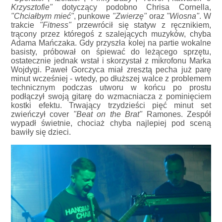
Krzysztofie"
dotyczący podobno Chrisa Cornella,
"Chciałbym mieć"
, punkowe
"Zwierzę"
oraz
"Wiosna"
. W
trakcie
"Fitness"
przewrócił się statyw z ręcznikiem,
trącony przez któregoś z szalejących muzyków, chyba
Adama Mańczaka. Gdy przyszła kolej na partie wokalne
basisty, próbował on śpiewać do leżącego sprzętu,
ostatecznie jednak wstał i skorzystał z mikrofonu Marka
Wojdygi. Paweł Gorczyca miał zresztą pecha już parę
minut wcześniej - wtedy, po dłuższej walce z problemem
technicznym podczas utworu w końcu po prostu
podłączył swoją gitarę do wzmacniacza z pominięciem
kostki efektu. Trwający trzydzieści pięć minut set
zwieńczył cover
"Beat on the Brat"
Ramones. Zespół
wypadł świetnie, chociaż chyba najlepiej pod sceną
bawiły się dzieci.