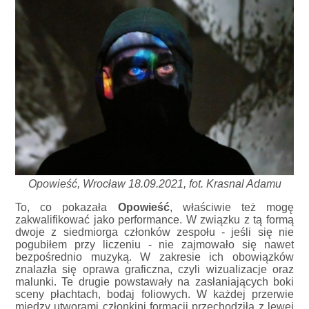
Opowieść, Wrocław 18.09.2021, fot. Krasnal Adamu
To, co pokazała
Opowieść
, właściwie też mogę
zakwalifikować jako performance. W związku z tą formą
dwoje z siedmiorga członków zespołu - jeśli się nie
pogubiłem przy liczeniu - nie zajmowało się nawet
bezpośrednio muzyką. W zakresie ich obowiązków
znalazła się oprawa graficzna, czyli wizualizacje oraz
malunki. Te drugie powstawały na zasłaniających boki
sceny płachtach, bodaj foliowych. W każdej przerwie
między utworami członkini formacji przechodziła z lewej