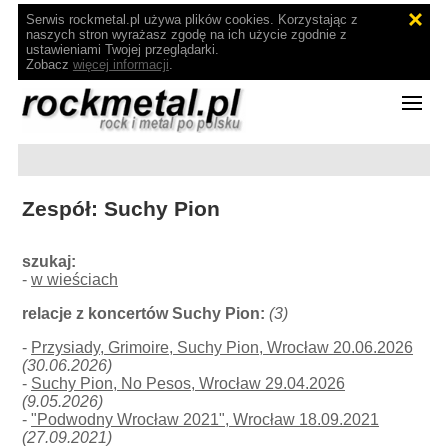
Serwis rockmetal.pl używa plików cookies. Korzystając z
naszych stron wyrażasz zgodę na ich użycie zgodnie z
ustawieniami Twojej przeglądarki.
Zobacz
więcej informacji
.
Zespół: Suchy Pion
szukaj:
-
w wieściach
relacje z koncertów Suchy Pion:
(3)
-
Przysiady, Grimoire, Suchy Pion, Wrocław 20.06.2026
(30.06.2026)
-
Suchy Pion, No Pesos, Wrocław 29.04.2026
(9.05.2026)
-
"Podwodny Wrocław 2021", Wrocław 18.09.2021
(27.09.2021)