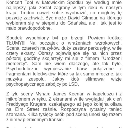
Koncert Tool w katowickim Spodku był według mnie
najlepszy, jaki został zagrany w tym roku w naszym
kraju. Trudno nawet sobie wyobrazić, co mogłoby tę
pozycję zachwiać. Być może David Gilmour, na którego
wybieram się w sierpniu do Gdańska, ale i tak jest to
mało prawdopodobne.
Spodek wypełniony był po brzegi. Powiem krótko:
TŁUMY!!! Na początek o wrażeniach wzrokowych.
Scena, czterech muzyków, duży zestaw perkusyjny, w tle
cztery ekrany. Obrazy pojawiające się na nich przez
półtorej godziny skojarzyły mi się z filmem "Urodzeni
mordercy". Sam nie wiem dlaczego, ale tak było.
Psychodeliczne wymieszanie barw połączone z
fragmentami teledysków, które są tak samo mroczne, jak
muzyka zespołu. Jakby ktoś sfilmował wizje
psychopatycznego zabójcy po LSD.
Z tyłu sceny Mynard James Keenan w kapeluszu i z
mikrofonem w ręku. Z ekranami w tle wyglądał jak cień
Freddyego Krugera, czekającego aż jego kolejna ofiara
na Elm Street zaśnie. Rozpoczyna rytualny taniec
szamana. Kilka tysięcy osób pod sceną unosi się razem
z nim w plemiennym transie.