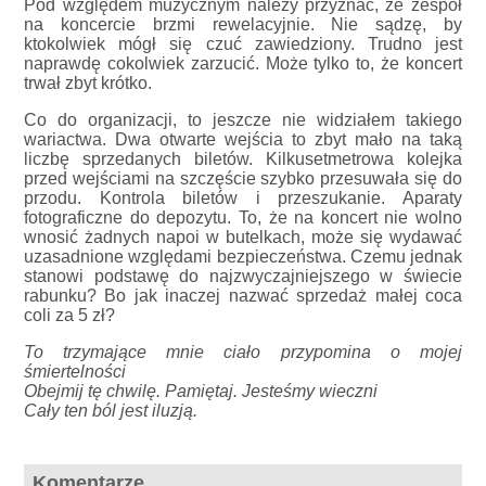
Pod względem muzycznym należy przyznać, że zespół
na koncercie brzmi rewelacyjnie. Nie sądzę, by
ktokolwiek mógł się czuć zawiedziony. Trudno jest
naprawdę cokolwiek zarzucić. Może tylko to, że koncert
trwał zbyt krótko.
Co do organizacji, to jeszcze nie widziałem takiego
wariactwa. Dwa otwarte wejścia to zbyt mało na taką
liczbę sprzedanych biletów. Kilkusetmetrowa kolejka
przed wejściami na szczęście szybko przesuwała się do
przodu. Kontrola biletów i przeszukanie. Aparaty
fotograficzne do depozytu. To, że na koncert nie wolno
wnosić żadnych napoi w butelkach, może się wydawać
uzasadnione względami bezpieczeństwa. Czemu jednak
stanowi podstawę do najzwyczajniejszego w świecie
rabunku? Bo jak inaczej nazwać sprzedaż małej coca
coli za 5 zł?
To trzymające mnie ciało przypomina o mojej
śmiertelności
Obejmij tę chwilę. Pamiętaj. Jesteśmy wieczni
Cały ten ból jest iluzją.
Komentarze