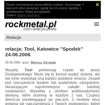
Serwis rockmetal.pl używa plików cookies. Korzystając z
naszych stron wyrażasz zgodę na ich użycie zgodnie z
ustawieniami Twojej przeglądarki.
Zobacz
więcej informacji
.
Relacje
relacja: Tool, Katowice "Spodek"
24.06.2006
29.06.2006 autor:
Mariusz Strzępak
Muzykę
Tool
porównuję często do prozy
Dostojewskiego. Może się to komuś wydać dziwne, ale
we mnie wywołuje ona bardzo podobne emocje. Zespół
jest rzeczywiście boskim lub szatańskim narzędziem,
obnażającym najciemniejsze zakątki ludzkiej
osobowości. Wywleka z otchłani podświadomości
demony, które drzemią w każdym z nas. Czujesz
dreszcze przebiegające po plecach. Z mroków nocy
wyłania się najczarniejsza z Twoich osobowości, której