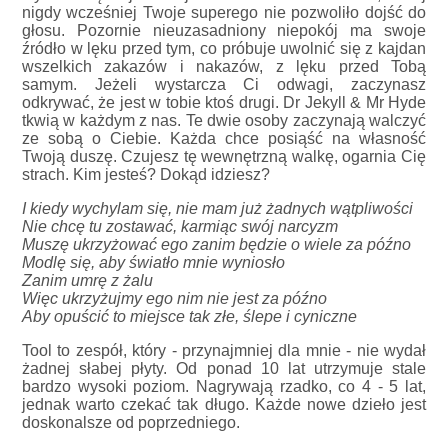
nigdy wcześniej Twoje superego nie pozwoliło dojść do
głosu. Pozornie nieuzasadniony niepokój ma swoje
źródło w lęku przed tym, co próbuje uwolnić się z kajdan
wszelkich zakazów i nakazów, z lęku przed Tobą
samym. Jeżeli wystarcza Ci odwagi, zaczynasz
odkrywać, że jest w tobie ktoś drugi. Dr Jekyll & Mr Hyde
tkwią w każdym z nas. Te dwie osoby zaczynają walczyć
ze sobą o Ciebie. Każda chce posiąść na własność
Twoją duszę. Czujesz tę wewnętrzną walkę, ogarnia Cię
strach. Kim jesteś? Dokąd idziesz?
I kiedy wychylam się, nie mam już żadnych wątpliwości
Nie chcę tu zostawać, karmiąc swój narcyzm
Muszę ukrzyżować ego zanim będzie o wiele za późno
Modlę się, aby światło mnie wyniosło
Zanim umrę z żalu
Więc ukrzyżujmy ego nim nie jest za późno
Aby opuścić to miejsce tak złe, ślepe i cyniczne
Tool to zespół, który - przynajmniej dla mnie - nie wydał
żadnej słabej płyty. Od ponad 10 lat utrzymuje stale
bardzo wysoki poziom. Nagrywają rzadko, co 4 - 5 lat,
jednak warto czekać tak długo. Każde nowe dzieło jest
doskonalsze od poprzedniego.