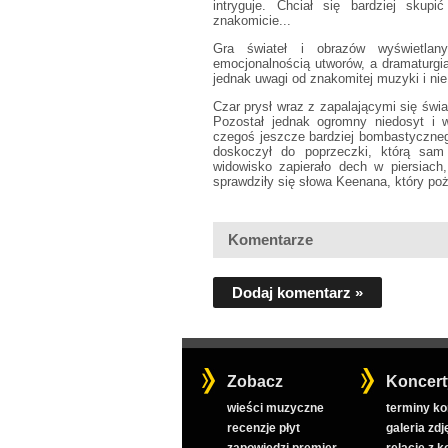
intryguje. Chciał się bardziej skup
znakomicie...
Gra świateł i obrazów wyświetla
emocjonalnością utworów, a dramaturgia
jednak uwagi od znakomitej muzyki i ni
Czar prysł wraz z zapalającymi się świa
Pozostał jednak ogromny niedosyt i w
czegoś jeszcze bardziej bombastycznego
doskoczył do poprzeczki, którą sam
widowisko zapierało dech w piersiach
sprawdziły się słowa Keenana, który poże
Komentarze
Dodaj komentarz »
Zobacz
Koncert
wieści muzyczne
terminy k
recenzje płyt
galeria zdj
zapowiedzi premier
relacje z 