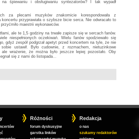
ić na śpiewaniu i obsługiwaniu syntezatorów? I tak wypadł
nych za plecami muzyków znakomicie korespondowała z
 koncertu przyprawiała o szybsze bicie serca. Nie odwracało to
e przyćmiło maestrii wykonawców.
tłami, ale te 1,5 godziny na trwałe zapisze się w sercach fanów.
iele niespełnionych oczekiwań. Wielu fanów spodziewało się
, gdyż zespół podgrzał apetyt przed koncertem na tyle, że nie
 sobie ustawił. Było cudownie, z rozmachem, nietuzinkowe
, ale wrażenie, że można było jeszcze lepiej pozostało. Oby
gnał się z nami do listopada...
y
Różności
Redakcja
oncertów
forum dyskusyjne
o nas
ęć
garstka linków
szukamy redaktorów
koncertów
rekomenduj muzykę
reklama