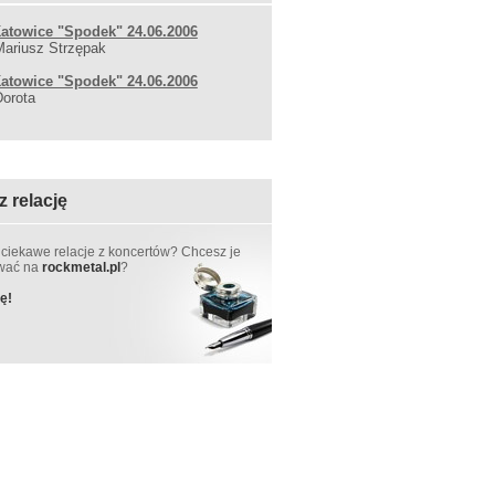
Katowice "Spodek" 24.06.2006
Mariusz Strzępak
Katowice "Spodek" 24.06.2006
Dorota
z relację
 ciekawe relacje z koncertów? Chcesz je
ować na
rockmetal.pl
?
ę!