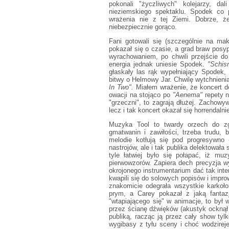
pokonali "życzliwych" kolejarzy, da
nieziemskiego spektaklu. Spodek co p
wrażenia nie z tej Ziemi. Dobrze, ż
niebezpiecznie gorąco.
Fani gotowali się (szczególnie na ma
pokazał się o czasie, a grad braw posy
wyrachowaniem, po chwili przejście d
energia jednak uniesie Spodek.
"Schis
głaskały las rąk wypełniający Spodek,
bitwy o Helmowy Jar. Chwilę wytchnieni
In Two".
Miałem wrażenie, że koncert do
owacji na stojąco po
"Aenema"
repety n
"grzeczni", to zagrają dłużej. Zachow
lecz i tak koncert okazał się horrendalnie
Muzyka Tool to twardy orzech do zg
gmatwanin i zawiłości, trzeba trudu,
melodie kotłują się pod progresywno
nastrojów, ale i tak publika delektował
tyle łatwiej było się połapać, iż mu
pierwowzorów. Zapiera dech precyzja w
okrojonego instrumentarium dać tak inte
kwapili się do solowych popisów i improw
znakomicie odegrała wszystkie karkoł
prym, a Carey pokazał z jaką fanta
"wtapiającego się" w animacje, to był 
przez ścianę dźwięków (akustyk ocknął s
publiką, racząc ją przez cały show tyl
wygibasy z tyłu sceny i choć wodzireje