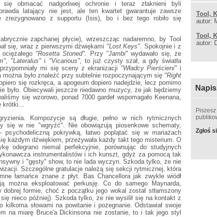
li się obmacać nadgorliwej ochronie i teraz złaknieni byli
rawda latający nie jest, ale ten kwartet gwarantuje zawsze
Tool, 
e zrezygnowano z supportu (Isis), bo i bez tego robiło się
autor: 
Tool, 
kabrycznie zapchanej płycie), wrzeszcząc nadaremno, by Tool
autor: 
pał się, wraz z pierwszymi dźwiękami
"Lost Keys".
Spokojnie i z
o ociężałego
"Rosetta Stoned".
Przy
"Jambi"
wydawało się, że
m", "Lateralus"
i
"Vicarious",
to już czysty szał, a gdy światła
 przypomniały mi się sceny z ekranizacji
"Władcy Pierścieni"
i
a można było znaleźć przy subtelnie rozpoczynającym się
"Right
piero się rozkręca, a apogeum dopiero nadejdzie, lecz pomimo
Napis
ie było. Obiecywali jeszcze niedawno muzycy, że jak będziemy
ywaliśmy się wzorowo, ponad 7000 gardeł wspomagało Keenana,
 krótki...
Piszesz
publik
ryzienia. Kompozycje są długie, pełno w nich rytmicznych
 by się w nie "wgryźć". Nie obowiązują piosenkowe schematy,
Zgłoś si
 - psychodeliczną pokrywką, łatwo poplątać się w mariażach
a się każdym dźwiękiem, przeżywała każdy takt tego misterium. O
zykę odegrano niemal perfekcyjnie, porównując do studyjnych
ykonawcza instrumentalistów i ich kunszt, gdyż za pomocą tak
nsywny i "gęsty" show, to nie lada wyczyn. Szkoda tylko, że nie
izacji. Szczególne gratulacje należą się sekcji rytmicznej, która
omne łamańce znane z płyt. Bas Chancellora jak zwykle wiódł
zją można eksploatować perkusję. Co do samego Maynarda,
w dobrej formie, choć z początku jego wokal został stłamszony
ię nieco później). Szkoda tylko, że nie wysilił się na kontakt z
ko kilkoma słowami na powitanie i pożegnanie. Odstawiał swoje
m na miarę Bruce'a Dickinsona nie zostanie, to i tak jego styl