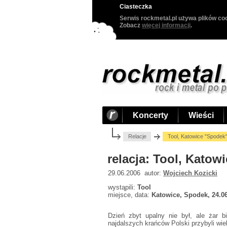
Ciasteczka
Serwis rockmetal.pl używa plików coo
Zobacz
więcej informacji
.
Koncerty
Wieści
Relacje
Tool, Katowice "Spodek
relacja: Tool, Katow
29.06.2006 autor:
Wojciech Kozicki
wystąpili:
Tool
miejsce, data:
Katowice, Spodek, 24.0
Dzień zbyt upalny nie był, ale żar 
najdalszych krańców Polski przybyli wie