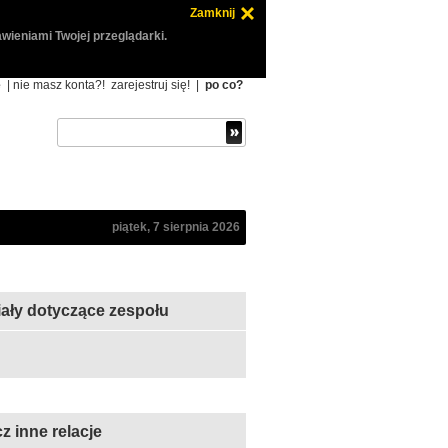
Zamknij
wieniami Twojej przeglądarki.
ę
| nie masz konta?!
zarejestruj się!
|
po co?
piątek, 7 sierpnia 2026
iały dotyczące zespołu
z inne relacje