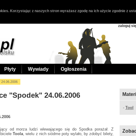
kies. Korzystając z naszych stron wyrażasz zgodę na ich użycie zgodnie z usta
zaloguj si
Płyty
Wywiady
Ogłoszenia
" 24.06.2006
ice "Spodek" 24.06.2006
Mater
-
Tool
6.2006
bijący od morza ludzi wlewającego się do Spodka porażał. Z
Zobac
lbiciele
Toola
, wielu z nich siódme poty wylało, by zdobyć bilety,