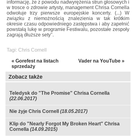
informację, że z powodu nadwyrężenia strun głosowych i
w trosce o zdrowie artysty, management Chrisa Cornella
odwołuje trzy pierwsze europejskie koncerty. (...) W
związku z niemożnością znalezienia w tak krótkim
okresie czasu odpowiedniego zastępstwa i aby zapełnić
powstałą lukę w programie Festiwalu, pozostałe zespoły
zagrają dłuższe sety".
Tagi:
Chris Cornell
« Gorefest na listach
Vader na YouTube »
sprzedaży
Zobacz także
Teledysk do "The Promise" Chrisa Cornella
(22.06.2017)
Nie żyje Chris Cornell
(18.05.2017)
Klip do "Nearly Forgot My Broken Heart" Chrisa
Cornella
(14.09.2015)