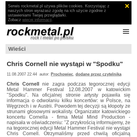
Serwis rockmetal.pl używa plików cookies. Korzystając z
naszych stron wyrażasz zgodę na ich użycie zgodnie z
ustawieniami Twojej przeglądarki.
Zobacz
więcej informacji
.
Wieści
Chris Cornell nie wystąpi w "Spodku"
11.08.2007 22:44 autor:
Prochowiec
,
dodane przez czytelnika
Chris Cornell
nie zagra podczas tegorocznej edycji
Metal Hammer Festival 12.08.2007 w katowickim
"Spodku". Na oficjalnej stronie artysty pojawiła się
informacja o odwołaniu kilku koncertów: w Polsce, na
Węgrzech i w Austrii. Powodem tej decyzji są kłopoty ze
strunami głosowymi wokalisty. Organizator katowickiego
koncertu Cornella - firma Metal Mind Production -
napisała w oświadczeniu: "Z przykrością informujemy, że
na tegorocznej edycji Metal Hammer Festival nie wystąpi
Chris Cornell. Otrzymaliśmy przed chwilą oficjalną