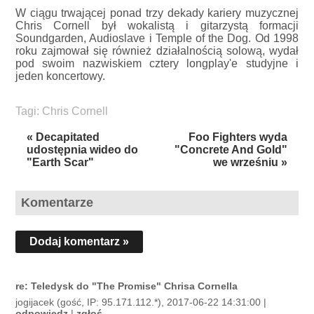
W ciągu trwającej ponad trzy dekady kariery muzycznej
Chris Cornell był wokalistą i gitarzystą formacji
Soundgarden, Audioslave i Temple of the Dog. Od 1998
roku zajmował się również działalnością solową, wydał
pod swoim nazwiskiem cztery longplay'e studyjne i
jeden koncertowy.
Tagi:
Chris Cornell
« Decapitated
Foo Fighters wyda
udostępnia wideo do
"Concrete And Gold"
"Earth Scar"
we wrześniu »
Komentarze
Dodaj komentarz »
re: Teledysk do "The Promise" Chrisa Cornella
jogijacek (gość, IP: 95.171.112.*), 2017-06-22 14:31:00 |
odpowiedz
|
zgłoś