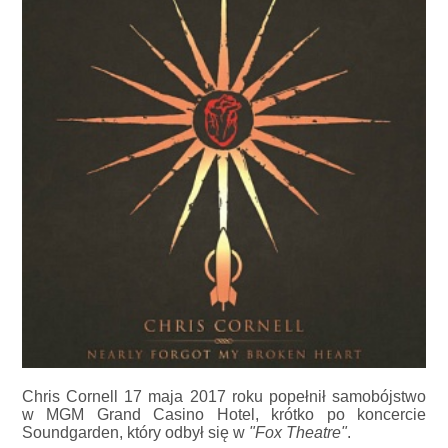
Chris Cornell 17 maja 2017 roku popełnił samobójstwo
w MGM Grand Casino Hotel, krótko po koncercie
Soundgarden, który odbył się w
"Fox Theatre"
.