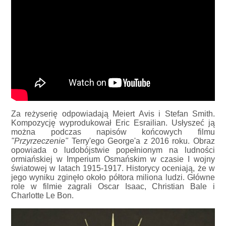
Za reżyserię odpowiadają Meiert Avis i Stefan Smith.
Kompozycję wyprodukował Eric Esrailian. Usłyszeć ją
można podczas napisów końcowych filmu
"Przyrzeczenie"
Terry'ego George'a z 2016 roku. Obraz
opowiada o ludobójstwie popełnionym na ludności
ormiańskiej w Imperium Osmańskim w czasie I wojny
światowej w latach 1915-1917. Historycy oceniają, że w
jego wyniku zginęło około półtora miliona ludzi. Główne
role w filmie zagrali Oscar Isaac, Christian Bale i
Charlotte Le Bon.