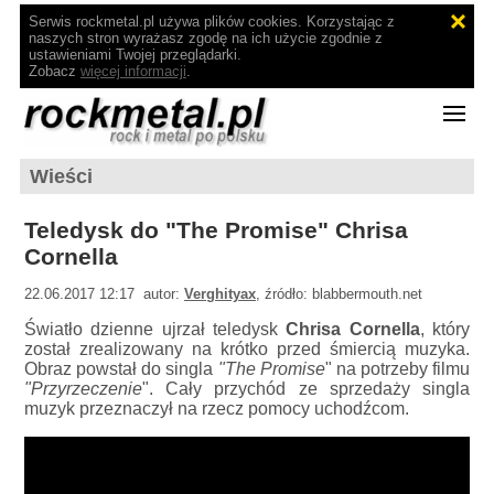
Serwis rockmetal.pl używa plików cookies. Korzystając z
naszych stron wyrażasz zgodę na ich użycie zgodnie z
ustawieniami Twojej przeglądarki.
Zobacz
więcej informacji
.
Wieści
Teledysk do "The Promise" Chrisa
Cornella
22.06.2017 12:17 autor:
Verghityax
, źródło: blabbermouth.net
Światło dzienne ujrzał teledysk
Chrisa Cornella
, który
został zrealizowany na krótko przed śmiercią muzyka.
Obraz powstał do singla
"The Promise
" na potrzeby filmu
"Przyrzeczenie
". Cały przychód ze sprzedaży singla
muzyk przeznaczył na rzecz pomocy uchodźcom.