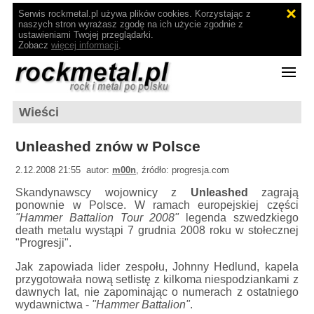
Serwis rockmetal.pl używa plików cookies. Korzystając z
naszych stron wyrażasz zgodę na ich użycie zgodnie z
ustawieniami Twojej przeglądarki.
Zobacz
więcej informacji
.
Wieści
Unleashed znów w Polsce
2.12.2008 21:55 autor:
m00n
, źródło: progresja.com
Skandynawscy wojownicy z
Unleashed
zagrają
ponownie w Polsce. W ramach europejskiej części
"Hammer Battalion Tour 2008"
legenda szwedzkiego
death metalu wystąpi 7 grudnia 2008 roku w stołecznej
"Progresji".
Jak zapowiada lider zespołu, Johnny Hedlund, kapela
przygotowała nową setlistę z kilkoma niespodziankami z
dawnych lat, nie zapominając o numerach z ostatniego
wydawnictwa -
"Hammer Battalion"
.