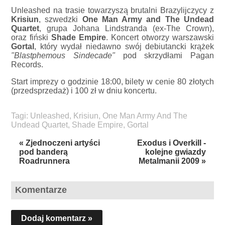
Unleashed na trasie towarzyszą brutalni Brazylijczycy z
Krisiun
, szwedzki
One Man Army and The Undead
Quartet
, grupa Johana Lindstranda (ex-The Crown),
oraz fiński
Shade Empire
. Koncert otworzy warszawski
Gortal
, który wydał niedawno swój debiutancki krążek
"Blastphemous Sindecade"
pod skrzydłami Pagan
Records.
Start imprezy o godzinie 18:00, bilety w cenie 80 złotych
(przedsprzedaż) i 100 zł w dniu koncertu.
Tagi:
Unleashed
,
Krisiun
,
One Man Army And The
Undead Quartet
,
Shade Empire
,
Gortal
« Zjednoczeni artyści
Exodus i Overkill -
pod banderą
kolejne gwiazdy
Roadrunnera
Metalmanii 2009 »
Komentarze
Dodaj komentarz »