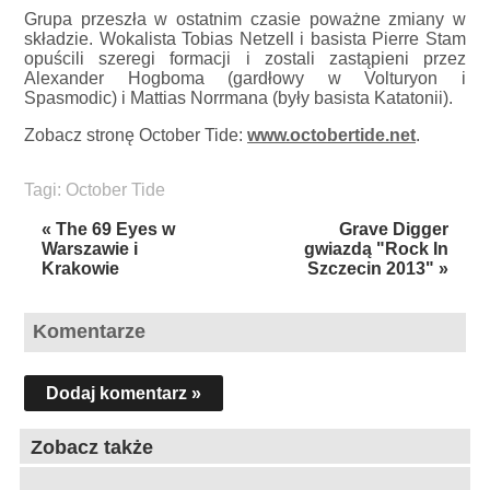
Grupa przeszła w ostatnim czasie poważne zmiany w
składzie. Wokalista Tobias Netzell i basista Pierre Stam
opuścili szeregi formacji i zostali zastąpieni przez
Alexander Hogboma (gardłowy w Volturyon i
Spasmodic) i Mattias Norrmana (były basista Katatonii).
Zobacz stronę October Tide:
www.octobertide.net
.
Tagi:
October Tide
« The 69 Eyes w
Grave Digger
Warszawie i
gwiazdą "Rock In
Krakowie
Szczecin 2013" »
Komentarze
Dodaj komentarz »
Zobacz także