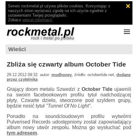
Serwis rockmetal.pl używa plików cookies. Korzystając z
naszych stron wyrażasz zgodę na ich użycie zgodnie z
ustawieniami Twojej przeglądarki.
Zobacz
więcej informacji
.
Wieści
Zbliża się czwarty album October Tide
29.12.2012 09:32 autor:
mudhoney
, źródło: octobertide.net,
dodane
przez czytelnika
Grający doom metalu Szwedzi z
October Tide
ujawnili
na swoim facebookowym profilu tytuł nadchodzącej
płyty. Czwarte dzieło, stworzone pod szyldem grupy,
będzie nosić tytuł
"Tunnel Of No Light"
.
Ponadto na soundcloudowym profilu wytwórni
Pulverised Records udostępniony został zapowiadający
album nowy utwór zespołu. Można go wysłuchać pod
tym adresem
.