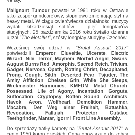
Verlay.
Malignant Tumour
powstał w 1991 roku w Ostrawie
jako zespół grindcore'owy, stopniowo zmieniając styl na
heavy metal. W ciągu ćwierćwiecza działalności muzycy
wydali kilkadziesiąt splitów i pięć longplay'ów
studyjnych. 25 października 2016 roku światło dzienne
ujrzał
"The Metallist"
, szósty longplay studyjny Czechów.
Wcześniej swój udział w
"Brutal Assault 2017"
potwierdzili
Emperor
,
Eluveitie
,
Ulcerate
,
Electric
Wizard
,
Nile
,
Terror
,
Mayhem
,
Morbid Angel
,
Swans
,
August Burns Red
,
Amorphis
,
Sacred Reich
,
Trivium
,
Gadget
,
Nervosa
,
Opeth
,
Rotting Christ
,
Decapitated
,
Prong
,
Cough
,
Sikth
,
Deserted Fear
,
Tsjuder
,
The
Amity Affliction
,
Chelsea Grin
,
While She Sleeps
,
Wrekmeister Harmonies
,
KMFDM
,
Metal Church
,
Possessed
,
Life of Agony
,
Incantation
,
Gorguts
,
Suffocation
,
Cryptopsy
,
Rotten Sound
,
Architects
,
Havok
,
Aeon
,
Wolfheart
,
Demolition Hammer
,
Macabre
,
Der Weg einer Freiheit
,
Batushka
,
Revocation
,
Fallujah
,
Protector
,
Gutalax
,
Teethgrinder
,
Mantar
,
Igorrr
i
Front Line Assembly
.
Do sprzedaży trafiły karnety na
"Brutal Assault 2017"
w
cenie 1950 koron czeskich. Cena obowiązuje do końca