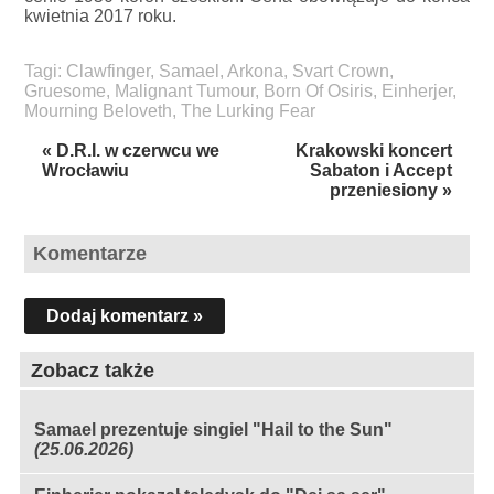
kwietnia 2017 roku.
Tagi:
Clawfinger
,
Samael
,
Arkona
,
Svart Crown
,
Gruesome
,
Malignant Tumour
,
Born Of Osiris
,
Einherjer
,
Mourning Beloveth
,
The Lurking Fear
« D.R.I. w czerwcu we
Krakowski koncert
Wrocławiu
Sabaton i Accept
przeniesiony »
Komentarze
Dodaj komentarz »
Zobacz także
Samael prezentuje singiel "Hail to the Sun"
(25.06.2026)