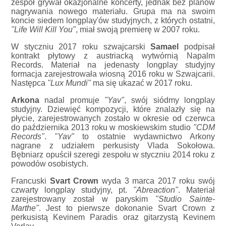
zespół grywał okazjonalne koncerty, jednak bez planów
nagrywania nowego materiału. Grupa ma na swoim
koncie siedem longplay'ów studyjnych, z których ostatni,
"Life Will Kill You"
, miał swoją premierę w 2007 roku.
W styczniu 2017 roku szwajcarski
Samael
podpisał
kontrakt płytowy z austriacką wytwórnią Napalm
Records. Materiał na jedenasty longplay studyjny
formacja zarejestrowała wiosną 2016 roku w Szwajcarii.
Następca
"Lux Mundi"
ma się ukazać w 2017 roku.
Arkona
nadal promuje
"Yav"
, swój siódmy longplay
studyjny. Dziewięć kompozycji, które znalazły się na
płycie, zarejestrowanych zostało w okresie od czerwca
do października 2013 roku w moskiewskim studio
"CDM
Records"
.
"Yav"
to ostatnie wydawnictwo Arkony
nagrane z udziałem perkusisty Vlada Sokołowa.
Bębniarz opuścił szeregi zespołu w styczniu 2014 roku z
powodów osobistych.
Francuski
Svart Crown
wyda 3 marca 2017 roku swój
czwarty longplay studyjny, pt.
"Abreaction"
. Materiał
zarejestrowany został w paryskim
"Studio Sainte-
Marthe"
. Jest to pierwsze dokonanie Svart Crown z
perkusistą Kevinem Paradis oraz gitarzystą Kevinem