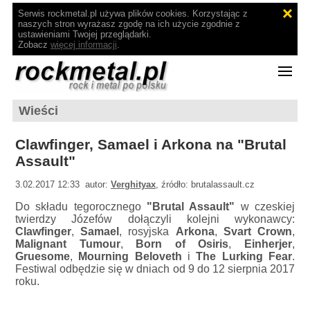
Serwis rockmetal.pl używa plików cookies. Korzystając z
naszych stron wyrażasz zgodę na ich użycie zgodnie z
ustawieniami Twojej przeglądarki.
Zobacz
więcej informacji
.
Wieści
Clawfinger, Samael i Arkona na "Brutal
Assault"
3.02.2017 12:33 autor:
Verghityax
, źródło: brutalassault.cz
Do składu tegorocznego
"Brutal Assault"
w czeskiej
twierdzy Józefów dołączyli kolejni wykonawcy:
Clawfinger
,
Samael
, rosyjska
Arkona
,
Svart Crown
,
Malignant Tumour
,
Born of Osiris
,
Einherjer
,
Gruesome
,
Mourning Beloveth
i
The Lurking Fear
.
Festiwal odbędzie się w dniach od 9 do 12 sierpnia 2017
roku.