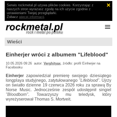
Serwis rockmetal.pl używa plików cookies. Korzystając z
naszych stron wyrażasz zgodę na ich użycie zgodnie z
ustawieniami Twojej przeglądarki.
Zobacz
więcej informacji
.
Wieści
Einherjer wróci z albumem "Lifeblood"
10.05.2026 09:26 autor:
Verghityax
, źródło: profil Einherjer na
Facebooku
Einherjer
zapowiedział premierę swojego dziesiątego
longplaya studyjnego, zatytułowanego
"Lifeblood"
. Ujrzy
on światło dzienne 19 czerwca 2026 roku za sprawą By
Norse Music. Jednocześnie zespół udostępnił singiel
"Bloodborn"
. Towarzyszy mu teledysk, który
wyreżyserował Thomas S. Mortveit.