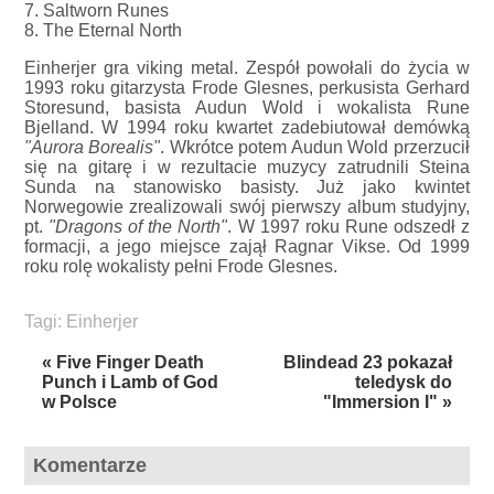
7. Saltworn Runes
8. The Eternal North
Einherjer gra viking metal. Zespół powołali do życia w
1993 roku gitarzysta Frode Glesnes, perkusista Gerhard
Storesund, basista Audun Wold i wokalista Rune
Bjelland. W 1994 roku kwartet zadebiutował demówką
"Aurora Borealis"
. Wkrótce potem Audun Wold przerzucił
się na gitarę i w rezultacie muzycy zatrudnili Steina
Sunda na stanowisko basisty. Już jako kwintet
Norwegowie zrealizowali swój pierwszy album studyjny,
pt.
"Dragons of the North"
. W 1997 roku Rune odszedł z
formacji, a jego miejsce zajął Ragnar Vikse. Od 1999
roku rolę wokalisty pełni Frode Glesnes.
Tagi:
Einherjer
« Five Finger Death
Blindead 23 pokazał
Punch i Lamb of God
teledysk do
w Polsce
"Immersion I" »
Komentarze