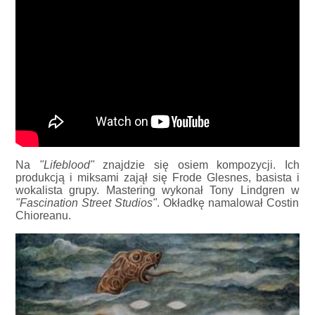
Na
"Lifeblood"
znajdzie się osiem kompozycji. Ich
produkcją i miksami zajął się Frode Glesnes, basista i
wokalista grupy. Mastering wykonał Tony Lindgren w
"Fascination Street Studios"
. Okładkę namalował Costin
Chioreanu.