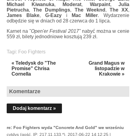
Michael Kiwanuka
,
Moderat
,
Warpaint
,
Julia
Pietrucha
,
The Dumplings
,
The Weeknd
,
The XX
,
James Blake
,
G-Eazy
i
Mac Miller
. Wydarzenie
odbędzie się w dniach od 28 czerwca do 1 lipca.
Karnet na
"Open'er Festival 2017"
nabyć można w cenie
559 zł, bilety jednodniowe kosztują 239 zł.
Tagi:
Foo Fighters
« Teledysk do "The
Grand Magus w
Promise" Chrisa
listopadzie w
Cornella
Krakowie »
Komentarze
Dodaj komentarz »
re: Foo Fighters wyda "Concrete And Gold" we wrześniu
cytdys (gość, IP: 217.11.133.*), 2017-06-22 14:12:25 |