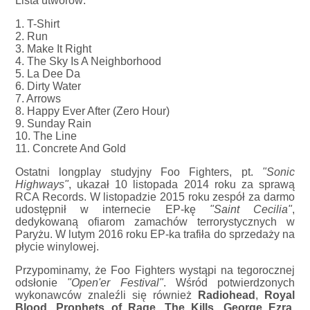
Lista utworów:
1. T-Shirt
2. Run
3. Make It Right
4. The Sky Is A Neighborhood
5. La Dee Da
6. Dirty Water
7. Arrows
8. Happy Ever After (Zero Hour)
9. Sunday Rain
10. The Line
11. Concrete And Gold
Ostatni longplay studyjny Foo Fighters, pt.
"Sonic
Highways"
, ukazał 10 listopada 2014 roku za sprawą
RCA Records. W listopadzie 2015 roku zespół za darmo
udostępnił w internecie EP-kę
"Saint Cecilia"
,
dedykowaną ofiarom zamachów terrorystycznych w
Paryżu. W lutym 2016 roku EP-ka trafiła do sprzedaży na
płycie winylowej.
Przypominamy, że Foo Fighters wystąpi na tegorocznej
odsłonie
"Open'er Festival"
. Wśród potwierdzonych
wykonawców znaleźli się również
Radiohead
,
Royal
Blood
,
Prophets of Rage
,
The Kills
,
George Ezra
,