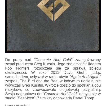
Do pracy nad
"Concrete And Gold"
zaangażowany
został producent Greg Kurstin. Jego znajomość z liderem
Foo Fighters rozpoczęła się za sprawą zbiegu
okoliczności. W roku 2013 Dave Grohl, jadąc
samochodem, usłyszał w radiu utwór
"Again And Again"
zespołu The Bird and the Bee, w którym to udzielał się
wówczas Greg Kurstin. Wkrótce doszło do spotkania obu
muzyków, co zaowocowało długotrwałą przyjaźnią.
Sesja nagraniowa do
"Concrete And Gold"
odbyła się w
studio
"EastWest"
. Za miksy odpowiada Darrel Thorp.