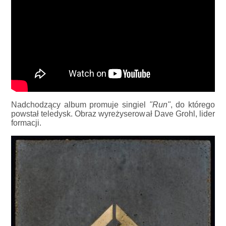
Nadchodzący album promuje singiel
"Run"
, do którego
powstał teledysk. Obraz wyreżyserował Dave Grohl, lider
formacji.