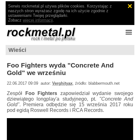
Serwis rockmetal.pl używa plików cookies. Korzystając z
naszych stron wyrażasz zgodę na ich użycie zgodnie z
ustawieniami Twojej przeglądarki.
Zobacz
więcej informacji
.
Wieści
Foo Fighters wyda "Concrete And
Gold" we wrześniu
22.06.2017 09:09 autor:
Verghityax
, źródło: blabbermouth.net
Zespół
Foo Fighters
zapowiedział wydanie swojego
dziewiątego longplay'a studyjnego, pt.
"Concrete And
Gold"
. Premiera odbędzie się 15 września 2017 roku
pod egidą Roswell Records i RCA Records.