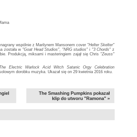
 Mama
ł nagrany wspólnie z Marilynem Mansonem cover
"Helter Skelter"
na została w
"Goat Head Studios"
,
"NRG studios"
i
"3 Chords"
z
. Produkcją, miksami i masteringiem zajął się Chris
"Zeuss"
The Electric Warlock Acid Witch Satanic Orgy Celebration
 solowym dorobku muzyka. Ukazał się on 29 kwietnia 2016 roku.
ngiel
The Smashing Pumpkins pokazał
klip do utworu "Ramona" »