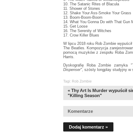
10. The Satanic Rites of Blacula
11. Shower of Stones
12. Shake Your Ass-Smoke Your Grass
13. Boom-Boom-Boom
14. What You Gonna Do with That Gun
15. Get Loose
16. The Serenity of Witches
17. Crow Killer Blues
W lipcu 2018 roku Rob Zombie wypuści
The Beatles. Kompozycja zarejestrowa
pomocą muzyków z zespołu Roba Zombie
Harris.
Dyskografię Roba Zombie zamyka
"
Dispenser"
, szósty longplay studyjny w
Tagi:
Rob Zombie
« Thy Art Is Murder wypuścił si
"Killing Season"
Komentarze
Dodaj komentarz »