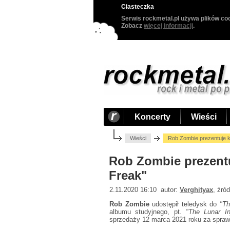
Ciasteczka
Serwis rockmetal.pl używa plików coo
Zobacz
więcej informacji
.
Koncerty
Wieści
Wieści
Rob Zombie prezentuje k
Rob Zombie prezentu
Freak"
2.11.2020 16:10 autor:
Verghityax
, źró
Rob Zombie
udostępił teledysk do
"Th
albumu studyjnego, pt.
"The Lunar Inj
sprzedaży 12 marca 2021 roku za spraw