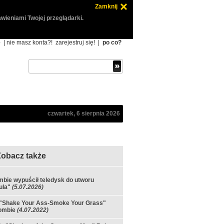
Zamknij
wieniami Twojej przeglądarki.
ę
| nie masz konta?!
zarejestruj się!
|
po co?
czwartek, 6 sierpnia 2026
Zobacz także
bie wypuścił teledysk do utworu
ula"
(5.07.2026)
 "Shake Your Ass-Smoke Your Grass"
ombie
(4.07.2022)