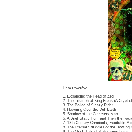
Lista utworów:
1. Expanding the Head of Zed
2. The Triumph of King Freak (A Crypt of
3. The Ballad of Sleazy Rider
4. Hovering Over the Dull Earth
5. Shadow of the Cemetery Man
6. A Brief Static Hum and Then the Radi
7. 18th Century Cannibals, Excitable M
8. The Eternal Struggles of the Howling
9. The Much Talked of Metamorphosis