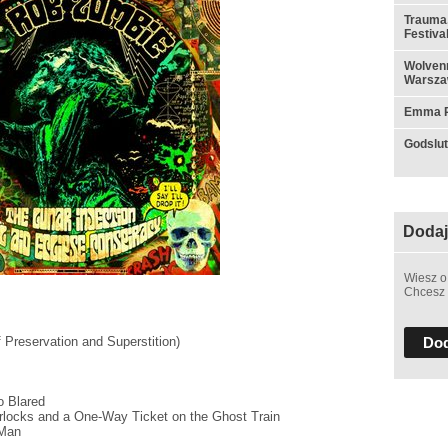
Trauma,
Festiva
Wolvenn
Warsza
Emma Ru
Godslut 
Dodaj
Wiesz o
Chcesz 
Dod
 Preservation and Superstition)
o Blared
orlocks and a One-Way Ticket on the Ghost Train
 Man