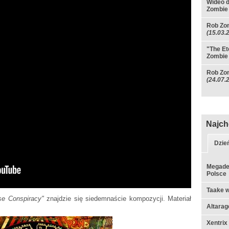
Wideo 
Zombie
Rob Zom
(15.03.
"The Et
Zombie
Rob Zom
(24.07.
Najch
Dzie
Megadet
Polsce
Taake w
pse Conspiracy"
znajdzie się siedemnaście kompozycji. Materiał
Altarag
Xentrix