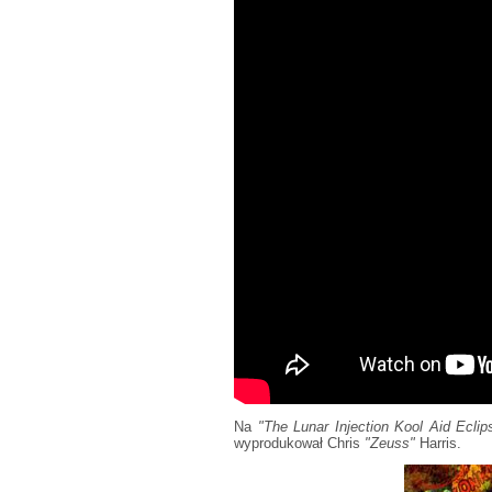
Na
"The Lunar Injection Kool Aid Ecli
wyprodukował Chris
"Zeuss"
Harris.