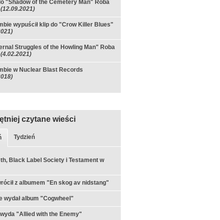
do "Shadow of the Cemetery Man" Roba
(12.09.2021)
bie wypuścił klip do "Crow Killer Blues"
2021)
ernal Struggles of the Howling Man" Roba
(4.02.2021)
bie w Nuclear Blast Records
2018)
ętniej czytane wieści
Tydzień
ń
h, Black Label Society i Testament w
rócił z albumem "En skog av nidstang"
e wydał album "Cogwheel"
 wyda "Allied with the Enemy"