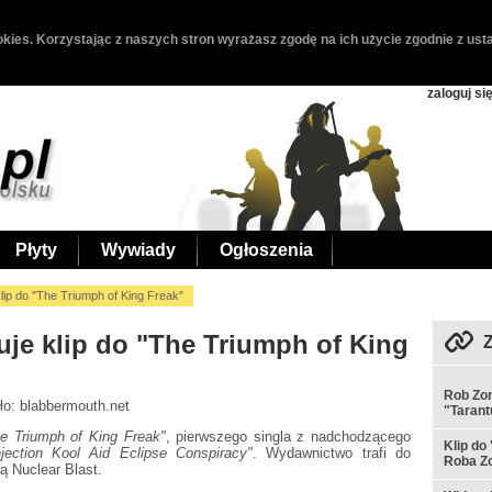
kies. Korzystając z naszych stron wyrażasz zgodę na ich użycie zgodnie z usta
zaloguj si
Płyty
Wywiady
Ogłoszenia
lip do "The Triumph of King Freak"
je klip do "The Triumph of King
Rob Zom
dło: blabbermouth.net
"Tarant
e Triumph of King Freak"
, pierwszego singla z nadchodzącego
Klip do
ection Kool Aid Eclipse Conspiracy"
. Wydawnictwo trafi do
Roba Z
ą Nuclear Blast.