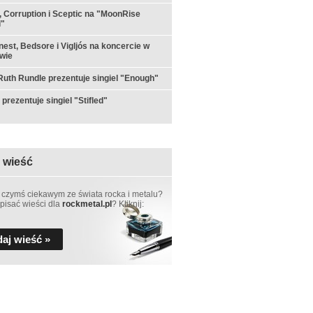
 Corruption i Sceptic na "MoonRise
l"
est, Bedsore i Vigljós na koncercie w
wie
th Rundle prezentuje singiel "Enough"
prezentuje singiel "Stifled"
 wieść
 czymś ciekawym ze świata rocka i metalu?
pisać wieści dla
rockmetal.pl
? Kliknij:
aj wieść »