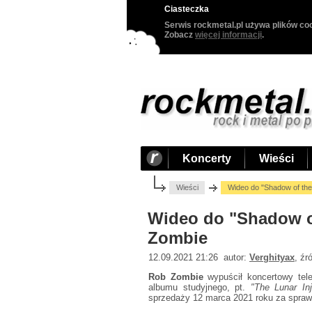
Ciasteczka
Serwis rockmetal.pl używa plików coo
Zobacz
więcej informacji
.
Koncerty
Wieści
Wieści
Wideo do "Shadow of th
Wideo do "Shadow o
Zombie
12.09.2021 21:26 autor:
Verghityax
, źr
Rob Zombie
wypuścił koncertowy tel
albumu studyjnego, pt.
"The Lunar In
sprzedaży 12 marca 2021 roku za spraw