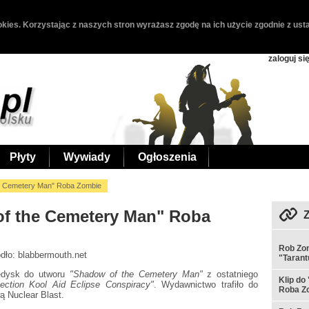
kies. Korzystając z naszych stron wyrażasz zgodę na ich użycie zgodnie z usta
zaloguj si
Płyty
Wywiady
Ogłoszenia
e Cemetery Man" Roba Zombie
f the Cemetery Man" Roba
Rob Zom
ódło: blabbermouth.net
"Tarant
edysk do utworu
"Shadow of the Cemetery Man"
z ostatniego
Klip do
jection Kool Aid Eclipse Conspiracy"
. Wydawnictwo trafiło do
Roba Z
ą Nuclear Blast.