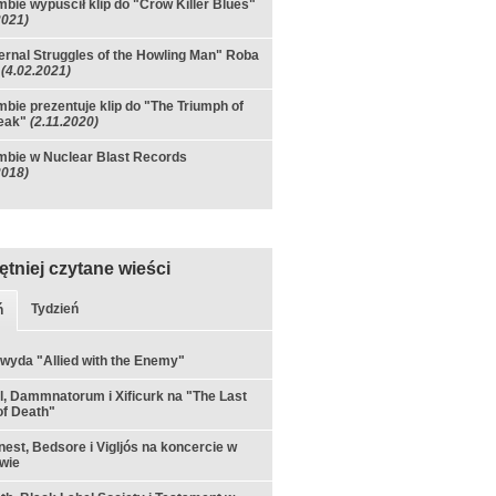
bie wypuścił klip do "Crow Killer Blues"
2021)
ernal Struggles of the Howling Man" Roba
(4.02.2021)
bie prezentuje klip do "The Triumph of
eak"
(2.11.2020)
bie w Nuclear Blast Records
2018)
ętniej czytane wieści
Tydzień
ń
 wyda "Allied with the Enemy"
ul, Dammnatorum i Xificurk na "The Last
f Death"
est, Bedsore i Vigljós na koncercie w
wie