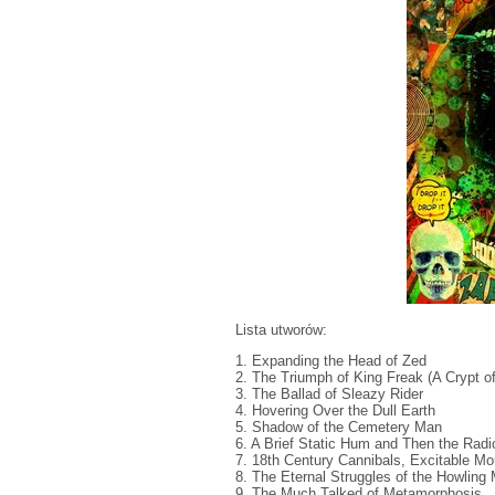
Lista utworów:
1. Expanding the Head of Zed
2. The Triumph of King Freak (A Crypt of
3. The Ballad of Sleazy Rider
4. Hovering Over the Dull Earth
5. Shadow of the Cemetery Man
6. A Brief Static Hum and Then the Radi
7. 18th Century Cannibals, Excitable M
8. The Eternal Struggles of the Howling
9. The Much Talked of Metamorphosis