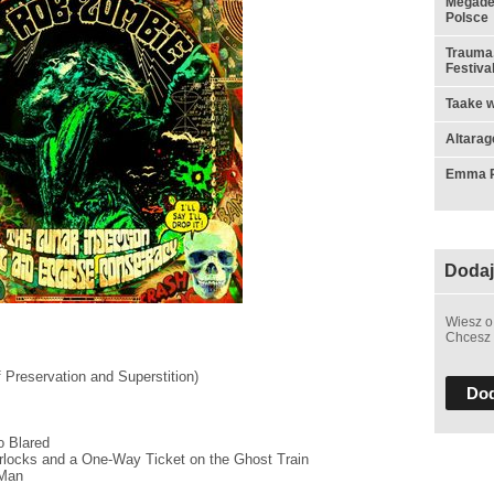
Megadet
Polsce
Trauma,
Festiva
Taake w
Altarag
Emma Ru
Dodaj
Wiesz o
Chcesz 
 Preservation and Superstition)
Dod
o Blared
orlocks and a One-Way Ticket on the Ghost Train
 Man