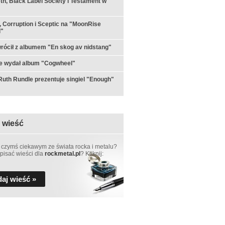
h, Black Label Society i Testament w
 Corruption i Sceptic na "MoonRise
l"
rócił z albumem "En skog av nidstang"
e wydał album "Cogwheel"
th Rundle prezentuje singiel "Enough"
 wieść
 czymś ciekawym ze świata rocka i metalu?
pisać wieści dla
rockmetal.pl
? Kliknij:
aj wieść »