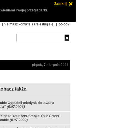
Zamknij
wieniami Twojej przeglądarki.
ę
| nie masz konta?!
zarejestruj się!
|
po co?
piątek, 7 sierpnia 2026
Zobacz także
bie wypuścił teledysk do utworu
ula"
(5.07.2026)
 "Shake Your Ass-Smoke Your Grass"
ombie
(4.07.2022)