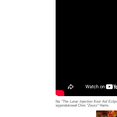
Na
"The Lunar Injection Kool Aid Ecli
wyprodukował Chris
"Zeuss"
Harris.