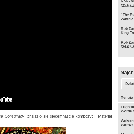
Rob Zom
(15.03.
"The Et
Zombie
Rob Zom
King Fr
Rob Zom
(24.07.
Najch
Dzie
Xentrix
Frightf
Words o
pse Conspiracy"
znalazło się siedemnaście kompozycji. Materiał
Wolvenn
Warsza