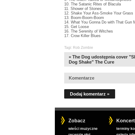
10. The Satanic Rites of Blacula
11. Shower of Stones
12. Shake Your Ass-Smoke Your Grass
13. Boom-Boom-Boom
14. What You Gonna Do with That Gun
15. Get Loose
16. The Serenity of Witches
17. Crow Killer Blues
Tagi:
Rob Zombie
« The Dog udostępnia cover "S
Dog Shake" The Cure
Komentarze
Dodaj komentarz »
Zobacz
Koncert
wieści muzyczne
terminy k
recenzje płyt
galeria zdj