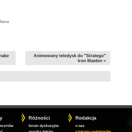
 Mama
hake
Animowany teledysk do "Stratego"
Iron Maiden »
y
Różności
Redakcja
oncertów
forum dyskusyjne
o nas
ęć
garstka linków
szukamy redaktorów