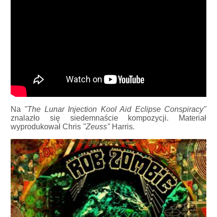
Na
"The Lunar Injection Kool Aid Eclipse Conspiracy"
znalazło się siedemnaście kompozycji. Materiał
wyprodukował Chris
"Zeuss"
Harris.