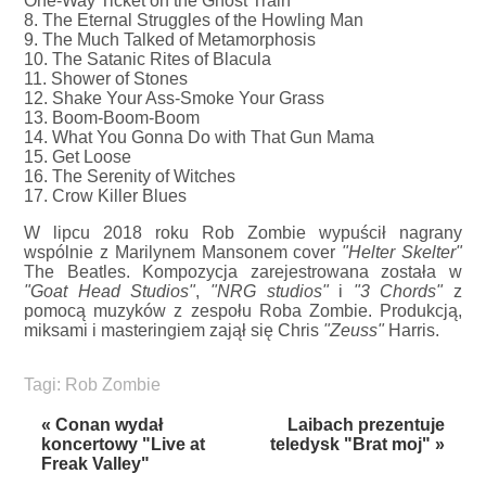
One-Way Ticket on the Ghost Train
8. The Eternal Struggles of the Howling Man
9. The Much Talked of Metamorphosis
10. The Satanic Rites of Blacula
11. Shower of Stones
12. Shake Your Ass-Smoke Your Grass
13. Boom-Boom-Boom
14. What You Gonna Do with That Gun Mama
15. Get Loose
16. The Serenity of Witches
17. Crow Killer Blues
W lipcu 2018 roku Rob Zombie wypuścił nagrany
wspólnie z Marilynem Mansonem cover
"Helter Skelter"
The Beatles. Kompozycja zarejestrowana została w
"Goat Head Studios"
,
"NRG studios"
i
"3 Chords"
z
pomocą muzyków z zespołu Roba Zombie. Produkcją,
miksami i masteringiem zajął się Chris
"Zeuss"
Harris.
Tagi:
Rob Zombie
« Conan wydał
Laibach prezentuje
koncertowy "Live at
teledysk "Brat moj" »
Freak Valley"