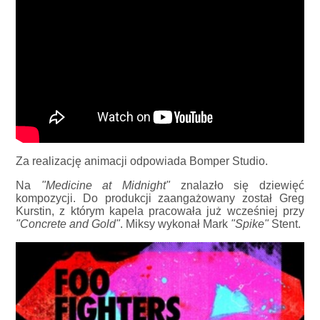
Za realizację animacji odpowiada Bomper Studio.
Na
"Medicine at Midnight"
znalazło się dziewięć
kompozycji. Do produkcji zaangażowany został Greg
Kurstin, z którym kapela pracowała już wcześniej przy
"Concrete and Gold"
. Miksy wykonał Mark
"Spike"
Stent.