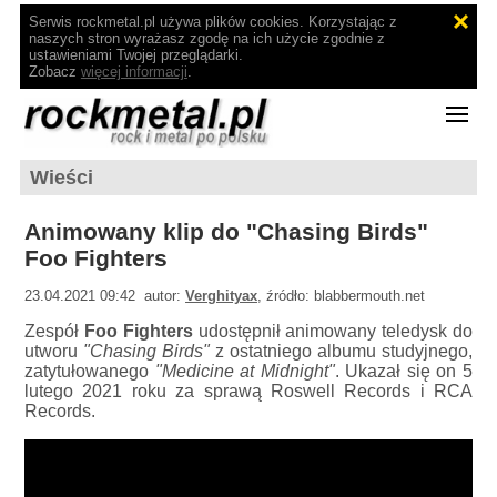
Serwis rockmetal.pl używa plików cookies. Korzystając z
naszych stron wyrażasz zgodę na ich użycie zgodnie z
ustawieniami Twojej przeglądarki.
Zobacz
więcej informacji
.
Wieści
Animowany klip do "Chasing Birds"
Foo Fighters
23.04.2021 09:42 autor:
Verghityax
, źródło: blabbermouth.net
Zespół
Foo Fighters
udostępnił animowany teledysk do
utworu
"Chasing Birds"
z ostatniego albumu studyjnego,
zatytułowanego
"Medicine at Midnight"
. Ukazał się on 5
lutego 2021 roku za sprawą Roswell Records i RCA
Records.