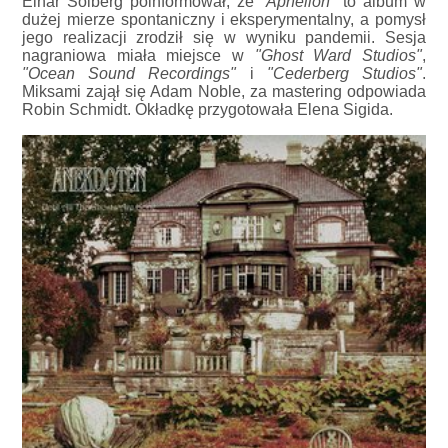
Einar Solberg poinformował, że
"Aphelion"
to album w
dużej mierze spontaniczny i eksperymentalny, a pomysł
jego realizacji zrodził się w wyniku pandemii. Sesja
nagraniowa miała miejsce w
"Ghost Ward Studios"
,
"Ocean Sound Recordings"
i
"Cederberg Studios"
.
Miksami zajął się Adam Noble, za mastering odpowiada
Robin Schmidt. Okładkę przygotowała Elena Sigida.