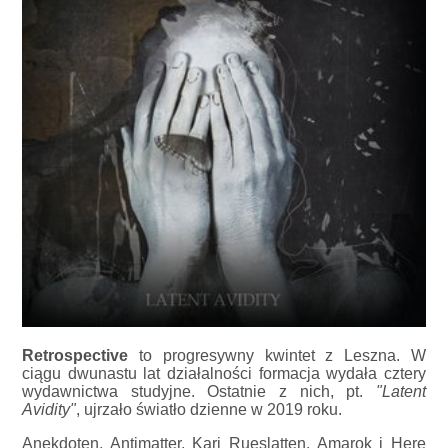
Retrospective
to progresywny kwintet z Leszna. W
ciągu dwunastu lat działalności formacja wydała cztery
wydawnictwa studyjne. Ostatnie z nich, pt.
"Latent
Avidity"
, ujrzało światło dzienne w 2019 roku.
Anekdoten, Antimatter, Kari Rueslatten, Amarok i Here