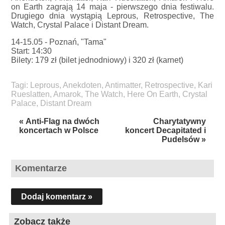
on Earth zagrają 14 maja - pierwszego dnia festiwalu.
Drugiego dnia wystąpią Leprous, Retrospective, The
Watch, Crystal Palace i Distant Dream.
14-15.05 - Poznań, "Tama"
Start: 14:30
Bilety: 179 zł (bilet jednodniowy) i 320 zł (karnet)
Tagi:
Leprous
,
Anekdoten
,
Antimatter
,
Retrospective
,
Kari
Rueslatten
,
Amarok
,
The Watch
,
Here On Earth
,
Crystal
Palace
,
Distant Dream
« Anti-Flag na dwóch
Charytatywny
koncertach w Polsce
koncert Decapitated i
Pudelsów »
Komentarze
Dodaj komentarz »
Zobacz także