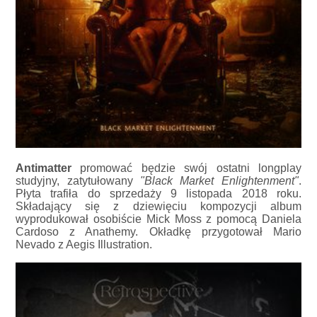
Antimatter
promować będzie swój ostatni longplay
studyjny, zatytułowany
"Black Market Enlightenment"
.
Płyta trafiła do sprzedaży 9 listopada 2018 roku.
Składający się z dziewięciu kompozycji album
wyprodukował osobiście Mick Moss z pomocą Daniela
Cardoso z Anathemy. Okładkę przygotował Mario
Nevado z Aegis Illustration.