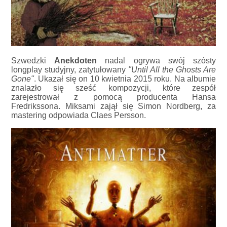
Szwedzki
Anekdoten
nadal ogrywa swój szósty
longplay studyjny, zatytułowany
"Until All the Ghosts Are
Gone"
. Ukazał się on 10 kwietnia 2015 roku. Na albumie
znalazło się sześć kompozycji, które zespół
zarejestrował z pomocą producenta Hansa
Fredrikssona. Miksami zajął się Simon Nordberg, za
mastering odpowiada Claes Persson.