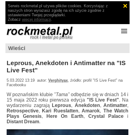
Serwis rockmetal.pl używa plików cookies. Korzystając z
naszych stron wyrażasz zgodę na ich użycie zgodnie z
ustawieniami Twojej przeglądarki.
Zobacz
więcej informacji
.
Wieści
Leprous, Anekdoten i Antimatter na "IS
Live Fest"
5.03.2022 13:19 autor:
Verghityax
, źródło: profil "IS Live Fest" na
Facebooku
W poznańskim klubie
"Tama"
odbędzie się w dniach 14 i
15 maja 2022 roku pierwsza edycja
"IS Live Fest"
. Na
wydarzeniu zagrają
Leprous
,
Anekdoten
,
Antimatter
,
Retrospective
,
Kari Rueslatten
,
Amarok
,
The Watch
Plays Genesis
,
Here On Earth
,
Crystal Palace
i
Distant Dream
.