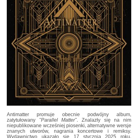
Antimatter promuje obecnie podwójny album,
zatytułowany
"Parallel Matter"
. Znalazły się na nim
niepublikowane wcześniej piosenki, alternatywne wersje
znanych utworów, nagrania koncertowe i remiksy.
Wydawnictwo ukazało się 17 stycznia 2025 roku.