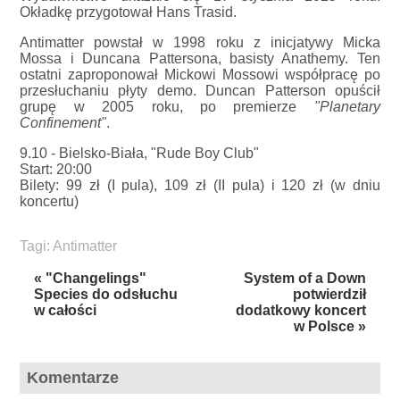
Okładkę przygotował Hans Trasid.
Antimatter powstał w 1998 roku z inicjatywy Micka
Mossa i Duncana Pattersona, basisty Anathemy. Ten
ostatni zaproponował Mickowi Mossowi współpracę po
przesłuchaniu płyty demo. Duncan Patterson opuścił
grupę w 2005 roku, po premierze
"Planetary
Confinement"
.
9.10 - Bielsko-Biała, "Rude Boy Club"
Start: 20:00
Bilety: 99 zł (I pula), 109 zł (II pula) i 120 zł (w dniu
koncertu)
Tagi:
Antimatter
« "Changelings"
System of a Down
Species do odsłuchu
potwierdził
w całości
dodatkowy koncert
w Polsce »
Komentarze