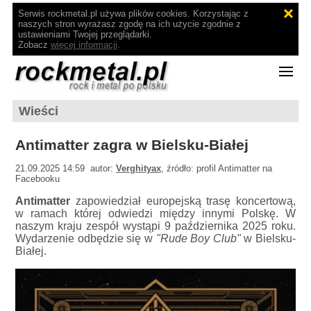
Serwis rockmetal.pl używa plików cookies. Korzystając z
naszych stron wyrażasz zgodę na ich użycie zgodnie z
ustawieniami Twojej przeglądarki.
Zobacz
więcej informacji
.
Wieści
Antimatter zagra w Bielsku-Białej
21.09.2025 14:59 autor:
Verghityax
, źródło: profil Antimatter na
Facebooku
Antimatter
zapowiedział europejską trasę koncertową,
w ramach której odwiedzi między innymi Polskę. W
naszym kraju zespół wystąpi 9 października 2025 roku.
Wydarzenie odbędzie się w
"Rude Boy Club"
w Bielsku-
Białej.