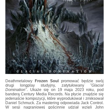
Deathmetalowy
Frozen Soul
promować będzie swój
drugi longplay studyjny, zatytułowany
"Glacial
Domination"
. Ukaże się on 19 maja 2023 roku, pod
banderą Century Media Records. Na płycie znajdzie się
jedenaście kompozycji, które wyprodukował i zmiksował
Daniel Schmuck. Za mastering odpowiada Jack Control.
W sesji nagraniowej gościnnie udział wzięli John