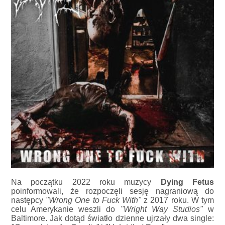
Na początku 2022 roku muzycy
Dying Fetus
poinformowali, że rozpoczęli sesję nagraniową do
następcy
"Wrong One to Fuck With"
z 2017 roku. W tym
celu Amerykanie weszli do
"Wright Way Studios"
w
Baltimore. Jak dotąd światło dzienne ujrzały dwa single: