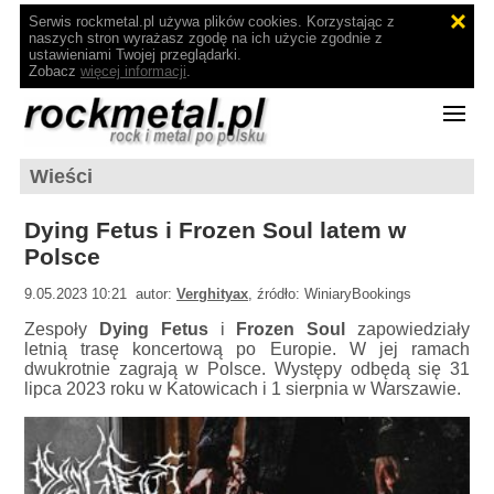
Serwis rockmetal.pl używa plików cookies. Korzystając z
naszych stron wyrażasz zgodę na ich użycie zgodnie z
ustawieniami Twojej przeglądarki.
Zobacz
więcej informacji
.
Wieści
Dying Fetus i Frozen Soul latem w
Polsce
9.05.2023 10:21 autor:
Verghityax
, źródło: WiniaryBookings
Zespoły
Dying Fetus
i
Frozen Soul
zapowiedziały
letnią trasę koncertową po Europie. W jej ramach
dwukrotnie zagrają w Polsce. Występy odbędą się 31
lipca 2023 roku w Katowicach i 1 sierpnia w Warszawie.