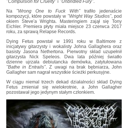
"Compulsion for Cruelty"
i
"Unbridled Fury"
.
Na
"Wrong One to Fuck With"
trafiło jedenaście
kompozycji, które powstały w
"Wright Way Studios"
, pod
okiem Steve'a Wrighta. Masteringiem zajął się Tony
Eichler. Premiera płyty miała miejsce 23 czerwca 2017
roku, za sprawą Relapse Records.
Dying Fetus powstał w 1991 roku w Baltimore z
inicjatywy gitarzysty i wokalisty Johna Gallaghera oraz
basisty Jasona Nethertona. Pierwotny skład uzupełnił
gitarzysta Nick Speleos. Dwa lata później światło
dzienne ujrzała debiutancka demówka, zatytułowana
"Bathe in Entrails"
. Z uwagi na brak bębniarza, John
Gallagher sam nagrał wszystkie ścieżki perkusyjne.
W ciągu niemal trzech dekad działalności skład Dying
Fetus zmieniał się wielokrotnie, a John Gallagher
pozostawał jego jedynym stałym członkiem.