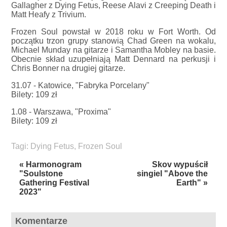
Gallagher z Dying Fetus, Reese Alavi z Creeping Death i
Matt Heafy z Trivium.
Frozen Soul powstał w 2018 roku w Fort Worth. Od
początku trzon grupy stanowią Chad Green na wokalu,
Michael Munday na gitarze i Samantha Mobley na basie.
Obecnie skład uzupełniają Matt Dennard na perkusji i
Chris Bonner na drugiej gitarze.
31.07 - Katowice, "Fabryka Porcelany"
Bilety: 109 zł
1.08 - Warszawa, "Proxima"
Bilety: 109 zł
Tagi:
Dying Fetus
,
Frozen Soul
« Harmonogram
Skov wypuścił
"Soulstone
singiel "Above the
Gathering Festival
Earth" »
2023"
Komentarze