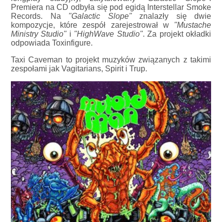
Premiera na CD odbyła się pod egidą Interstellar Smoke
Records. Na
"Galactic Slope"
znalazły się dwie
kompozycje, które zespół zarejestrował w
"Mustache
Ministry Studio"
i
"HighWave Studio"
. Za projekt okładki
odpowiada Toxinfigure.
Taxi Caveman to projekt muzyków związanych z takimi
zespołami jak Vagitarians, Spirit i Trup.