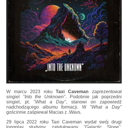
W marcu 2023 roku
Taxi Caveman
zaprezentował
singiel
"Into the Unknown"
. Podobnie jak poprzedni
singiel, pt.
"What a Day"
, stanowi on zapowiedź
nadchodzącego albumu formacji. W
"What a Day"
gościnnie zaśpiewał Macias z .Wavs.
29 lipca 2022 roku Taxi Caveman wydał swój drugi
longplay studyjny, zatytułowany
"Galactic Slope"
.