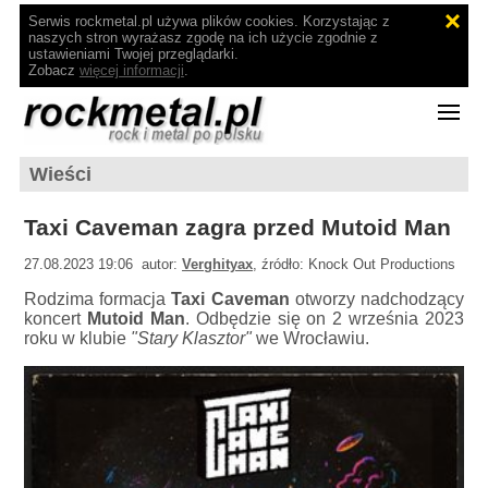
Serwis rockmetal.pl używa plików cookies. Korzystając z
naszych stron wyrażasz zgodę na ich użycie zgodnie z
ustawieniami Twojej przeglądarki.
Zobacz
więcej informacji
.
Wieści
Taxi Caveman zagra przed Mutoid Man
27.08.2023 19:06 autor:
Verghityax
, źródło: Knock Out Productions
Rodzima formacja
Taxi Caveman
otworzy nadchodzący
koncert
Mutoid Man
. Odbędzie się on 2 września 2023
roku w klubie
"Stary Klasztor"
we Wrocławiu.