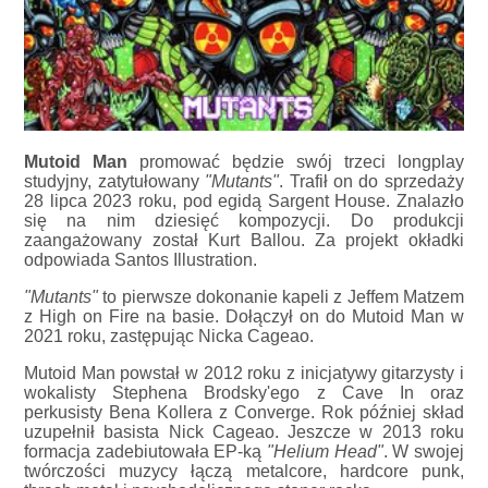
Mutoid Man
promować będzie swój trzeci longplay
studyjny, zatytułowany
"Mutants"
. Trafił on do sprzedaży
28 lipca 2023 roku, pod egidą Sargent House. Znalazło
się na nim dziesięć kompozycji. Do produkcji
zaangażowany został Kurt Ballou. Za projekt okładki
odpowiada Santos Illustration.
"Mutants"
to pierwsze dokonanie kapeli z Jeffem Matzem
z High on Fire na basie. Dołączył on do Mutoid Man w
2021 roku, zastępując Nicka Cageao.
Mutoid Man powstał w 2012 roku z inicjatywy gitarzysty i
wokalisty Stephena Brodsky'ego z Cave In oraz
perkusisty Bena Kollera z Converge. Rok później skład
uzupełnił basista Nick Cageao. Jeszcze w 2013 roku
formacja zadebiutowała EP-ką
"Helium Head"
. W swojej
twórczości muzycy łączą metalcore, hardcore punk,