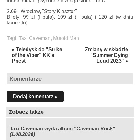
thrash metal i psychodelicznego stoner rocka.
2.09 - Wrocław, "Stary Klasztor"
Bilety: 99 zł (I pula), 109 zł (II pula) i 120 zł (w dniu
koncertu)
Tagi:
Taxi Caveman
,
Mutoid Man
« Teledysk do "Strike
Zmiany w składzie
of the Viper" KK's
"Summer Dying
Priest
Loud 2023" »
Komentarze
Dodaj komentarz »
Zobacz także
Taxi Caveman wyda album "Caveman Rock"
(1.08.2026)