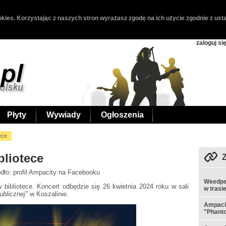
kies. Korzystając z naszych stron wyrażasz zgodę na ich użycie zgodnie z usta
zaloguj si
Płyty
Wywiady
Ogłoszenia
ece
bliotece
ódło: profil Ampacity na Facebooku
Weedpe
 bibliotece. Koncert odbędzie się 26 kwietnia 2024 roku w sali
w trasi
ublicznej"
w Koszalinie.
Ampacit
"Phant