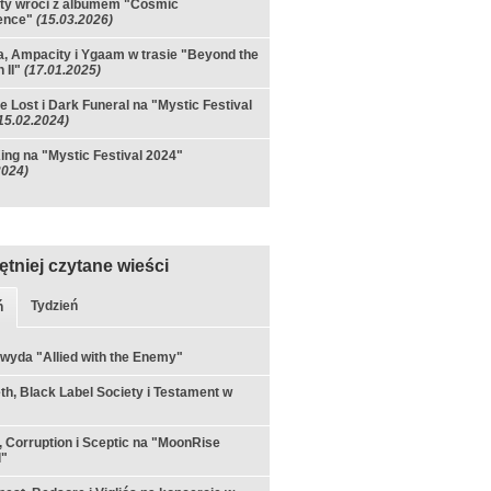
ty wróci z albumem "Cosmic
rence"
(15.03.2026)
a, Ampacity i Ygaam w trasie "Beyond the
 II"
(17.01.2025)
e Lost i Dark Funeral na "Mystic Festival
15.02.2024)
ing na "Mystic Festival 2024"
2024)
ętniej czytane wieści
Tydzień
ń
 wyda "Allied with the Enemy"
h, Black Label Society i Testament w
 Corruption i Sceptic na "MoonRise
l"