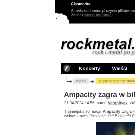
Ciasteczka
Serwis rockmetal.pl używa plików coo
Zobacz
więcej informacji
.
Koncerty
Wieści
Wieści
Ampacity zagra w bibliot
Ampacity zagra w bi
21.04.2024 14:58 autor:
Verghityax
, źr
Trójmiejska formacja
Ampacity
zagra w
widowiskowej
"Koszalińskiej Biblioteki P