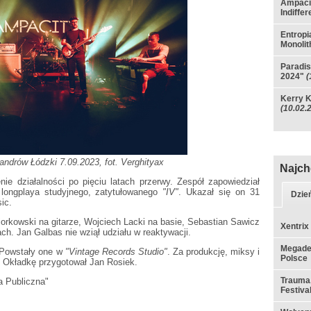
Ampaci
Indiffe
Entropi
Monolith
Paradis
2024"
(
Kerry K
(10.02.
andrów Łódzki 7.09.2023, fot. Verghityax
Najch
ie działalności po pięciu latach przerwy. Zespół zapowiedział
longplaya studyjnego, zatytułowanego
"IV"
. Ukazał się on 31
Dzie
ic.
iorkowski na gitarze, Wojciech Lacki na basie, Sebastian Sawicz
Xentrix
ch. Jan Galbas nie wziął udziału w reaktywacji.
Megadet
 Powstały one w
"Vintage Records Studio"
. Za produkcję, miksy i
Polsce
Okładkę przygotował Jan Rosiek.
Trauma,
a Publiczna"
Festiva