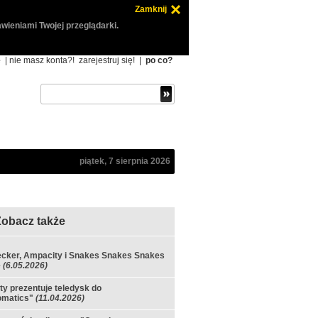
Zamknij
wieniami Twojej przeglądarki.
ę
| nie masz konta?!
zarejestruj się!
|
po co?
piątek, 7 sierpnia 2026
Zobacz także
cker, Ampacity i Snakes Snakes Snakes
e
(6.05.2026)
y prezentuje teledysk do
omatics"
(11.04.2026)