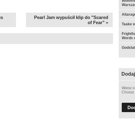
Wolvenn
Warsza
Altarag
us
Pearl Jam wypuścił klip do "Scared
of Fear" »
Taake w
Frightf
Words o
Godslut 
Dodaj
Wiesz o
Chcesz 
Dod