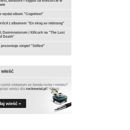
est, Bedsore i Vigljós na koncercie w
wie
e wydał album "Cogwheel"
rócił z albumem "En skog av nidstang"
ul, Dammnatorum i Xificurk na "The Last
f Death"
prezentuje singiel "Stifled"
 wieść
 czymś ciekawym ze świata rocka i metalu?
pisać wieści dla
rockmetal.pl
? Kliknij:
aj wieść »