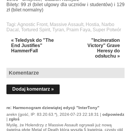
Bilety: 99 zł (bilet ulgowy dla uczniów i studentów) i 129
zł (bilet normalny)
Tagi:
Agnostic Front
,
Massive Assault
,
Hostia
,
Narbo
Dacal
,
Tortured Spirit
,
Tyran
,
Praim Faya
,
Super Potwór
« Teledysk do "The
"Incineration
End Justifies"
Victory" Grave
HammerFall
Heresy do
odsłuchu »
Komentarze
Dodaj komentarz »
re: Harmonogram dziewiątej edycji "InterTony"
arekn (gość, IP: 83.20.63.*), 2024-07-23 22:18:31 |
odpowiedz
|
zgłoś
Myślę, że Holendrzy z Massive Assault ogrywali już nową
świetną płytę Metal of Death która wyszła 5 kwietnia, czysty old