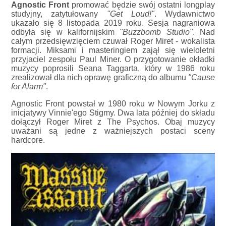
Agnostic Front
promować będzie swój ostatni longplay
studyjny, zatytułowany
"Get Loud!"
. Wydawnictwo
ukazało się 8 listopada 2019 roku. Sesja nagraniowa
odbyła się w kalifornijskim
"Buzzbomb Studio"
. Nad
całym przedsięwzięciem czuwał Roger Miret - wokalista
formacji. Miksami i masteringiem zajął się wieloletni
przyjaciel zespołu Paul Miner. O przygotowanie okładki
muzycy poprosili Seana Taggarta, który w 1986 roku
zrealizował dla nich oprawę graficzną do albumu
"Cause
for Alarm"
.
Agnostic Front powstał w 1980 roku w Nowym Jorku z
inicjatywy Vinnie'ego Stigmy. Dwa lata później do składu
dołączył Roger Miret z The Psychos. Obaj muzycy
uważani są jedne z ważniejszych postaci sceny
hardcore.