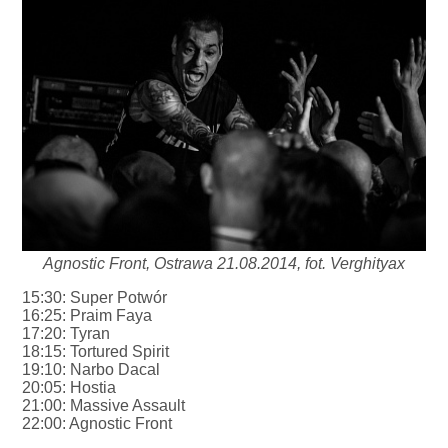
Agnostic Front, Ostrawa 21.08.2014, fot. Verghityax
15:30: Super Potwór
16:25: Praim Faya
17:20: Tyran
18:15: Tortured Spirit
19:10: Narbo Dacal
20:05: Hostia
21:00: Massive Assault
22:00: Agnostic Front