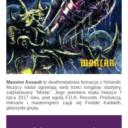
Massive Assault
to deathmetalowa formacja z Holandii.
Muzycy nadal ogrywają swój trzeci longplay studyjny,
zatytułowany
"Mortar"
. Jego premiera miała miejsce 7
lipca 2017 roku, pod egidą F.D.A. Records. Produkcją,
miksami i masteringiem zajął się Fredde Kaddeth,
gitarzysta grupy.