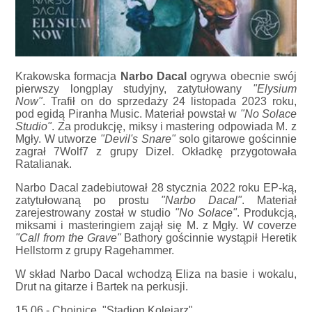
Krakowska formacja
Narbo Dacal
ogrywa obecnie swój
pierwszy longplay studyjny, zatytułowany
"Elysium
Now"
. Trafił on do sprzedaży 24 listopada 2023 roku,
pod egidą Piranha Music. Materiał powstał w
"No Solace
Studio"
. Za produkcję, miksy i mastering odpowiada M. z
Mgły. W utworze
"Devil's Snare"
solo gitarowe gościnnie
zagrał 7Wolf7 z grupy Dizel. Okładkę przygotowała
Ratalianak.
Narbo Dacal zadebiutował 28 stycznia 2022 roku EP-ką,
zatytułowaną po prostu
"Narbo Dacal"
. Materiał
zarejestrowany został w studio
"No Solace"
. Produkcją,
miksami i masteringiem zajął się M. z Mgły. W coverze
"Call from the Grave"
Bathory gościnnie wystąpił Heretik
Hellstorm z grupy Ragehammer.
W skład Narbo Dacal wchodzą Eliza na basie i wokalu,
Drut na gitarze i Bartek na perkusji.
15.06 - Chojnice, "Stadion Kolejarz"