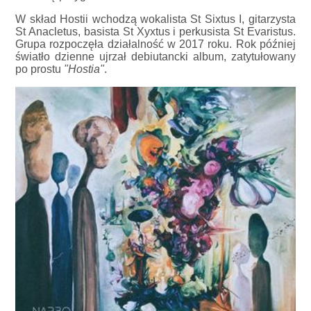
W skład Hostii wchodzą wokalista St Sixtus I, gitarzysta
St Anacletus, basista St Xyxtus i perkusista St Evaristus.
Grupa rozpoczęła działalność w 2017 roku. Rok później
światło dzienne ujrzał debiutancki album, zatytułowany
po prostu
"Hostia"
.