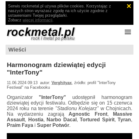
Serwis rockmetal.pl używa plików cookies. Korzystając z
naszych stron wyrażasz zgodę na ich użycie zgodnie z
ustawieniami Twojej przeglądarki.
Zobacz
więcej informacji
.
Wieści
Harmonogram dziewiątej edycji
"InterTony"
11.06.2024 09:13 autor:
Verghityax
, źródło: profil "InterTony
Festiwal" na Facebooku
Organizator
"InterTony"
udostępnił harmonogram
dziewiątej edycji festiwalu. Odbędzie się on 15 czerwca
2024 roku na terenie
"Stadionu Kolejarz"
w Chojnicach.
Na wydarzeniu zagrają
Agnostic Front
,
Massive
Assault
,
Hostia
,
Narbo Dacal
,
Tortured Spirit
,
Tyran
,
Praim Faya
i
Super Potwór
.