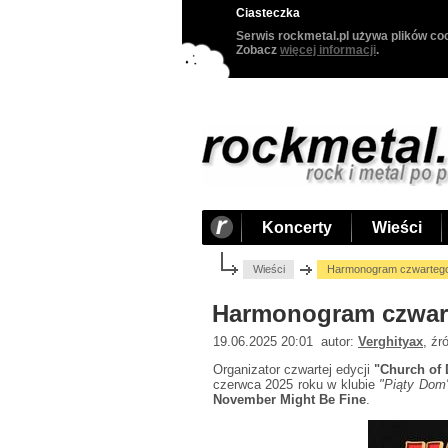
Ciasteczka
Serwis rockmetal.pl używa plików coo
Zobacz
więcej informacji
.
Koncerty
Wieści
Wieści
Harmonogram czwartego
Harmonogram czwar
19.06.2025 20:01 autor:
Verghityax
, źr
Organizator czwartej edycji
"Church of
czerwca 2025 roku w klubie
"Piąty Dom
November Might Be Fine
.