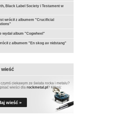
h, Black Label Society i Testament w
st wrócił z albumem "Crucificial
tions"
e wydał album "Cogwheel"
rócił z albumem "En skog av nidstang"
 wieść
 czymś ciekawym ze świata rocka i metalu?
pisać wieści dla
rockmetal.pl
? Kliknij:
aj wieść »