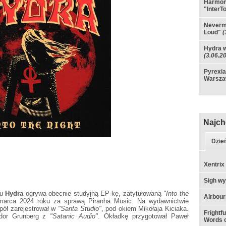
Harmono
"InterT
Nevermo
Loud"
(
Hydra w
(3.06.2
Pyrexia
Warsza
Najch
Dzie
Xentrix
Sigh w
lu
Hydra
ogrywa obecnie studyjną EP-kę, zatytułowaną
"Into the
Airbou
 marca 2024 roku za sprawą Piranha Music. Na wydawnictwie
pół zarejestrował w
"Santa Studio"
, pod okiem Mikołaja Kiciaka.
Frightf
ldor Grunberg z
"Satanic Audio"
. Okładkę przygotował Paweł
Words o