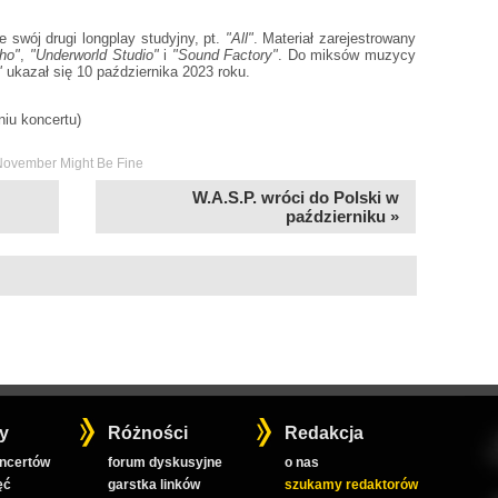
swój drugi longplay studyjny, pt.
"All"
. Materiał zarejestrowany
Oho"
,
"Underworld Studio"
i
"Sound Factory"
. Do miksów muzycy
"
ukazał się 10 października 2023 roku.
dniu koncertu)
November Might Be Fine
W.A.S.P. wróci do Polski w
październiku »
y
Różności
Redakcja
oncertów
forum dyskusyjne
o nas
ęć
garstka linków
szukamy redaktorów