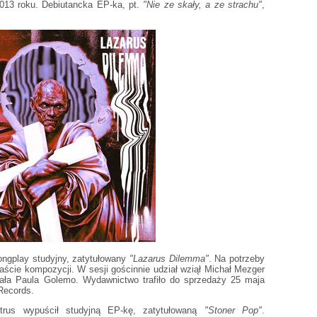
13 roku. Debiutancka EP-ka, pt.
"Nie ze skały, a ze strachu"
,
ngplay studyjny, zatytułowany
"Lazarus Dilemma"
. Na potrzeby
aście kompozycji. W sesji gościnnie udział wziął Michał Mezger
ała Paula Golemo. Wydawnictwo trafiło do sprzedaży 25 maja
Records.
trus wypuścił studyjną EP-kę, zatytułowaną
"Stoner Pop"
.