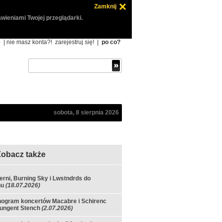
Zamknij
wieniami Twojej przeglądarki.
ę
| nie masz konta?!
zarejestruj się!
|
po co?
sobota, 8 sierpnia 2026
Zobacz także
zerni, Burning Sky i Lwstndrds do
hu
(18.07.2026)
ogram koncertów Macabre i Schirenc
ungent Stench
(2.07.2026)