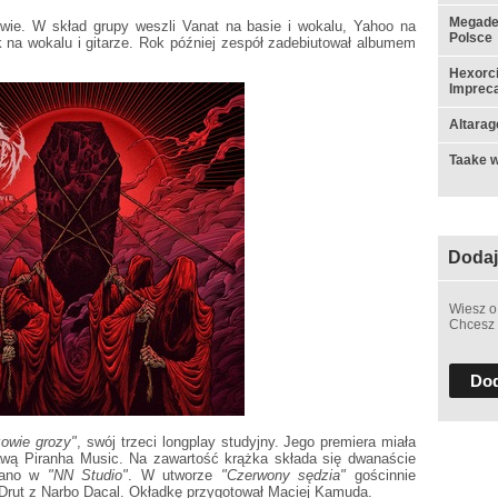
Megadet
wie. W skład grupy weszli Vanat na basie i wokalu, Yahoo na
Polsce
k na wokalu i gitarze. Rok później zespół zadebiutował albumem
Hexorci
Impreca
Altarag
Taake w
Dodaj
Wiesz o
Chcesz 
Dod
owie grozy"
, swój trzeci longplay studyjny. Jego premiera miała
awą Piranha Music. Na zawartość krążka składa się dwanaście
owano w
"NN Studio"
. W utworze
"Czerwony sędzia"
gościnnie
 Drut z Narbo Dacal. Okładkę przygotował Maciej Kamuda.