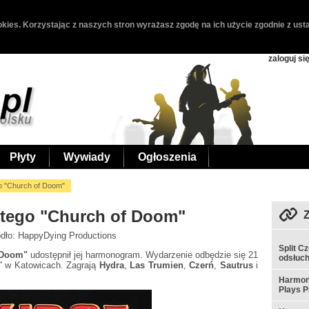
kies. Korzystając z naszych stron wyrażasz zgodę na ich użycie zgodnie z usta
zaloguj si
Płyty
Wywiady
Ogłoszenia
 "Church of Doom"
tego "Church of Doom"
ódło: HappyDying Productions
Split C
 Doom"
udostępnił jej harmonogram. Wydarzenie odbędzie się 21
odsłuc
"
w Katowicach. Zagrają
Hydra
,
Las Trumien
,
Czerń
,
Sautrus
i
Harmon
Plays P