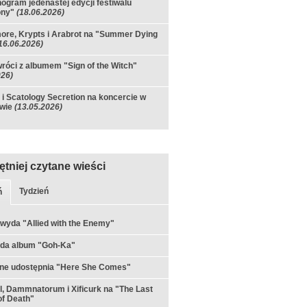
gram jedenastej edycji festiwalu
ony"
(18.06.2026)
re, Krypts i Arabrot na "Summer Dying
16.06.2026)
róci z albumem "Sign of the Witch"
026)
 i Scatology Secretion na koncercie w
wie
(13.05.2026)
ętniej czytane wieści
Tydzień
ń
 wyda "Allied with the Enemy"
yda album "Goh-Ka"
rne udostępnia "Here She Comes"
ul, Dammnatorum i Xificurk na "The Last
f Death"