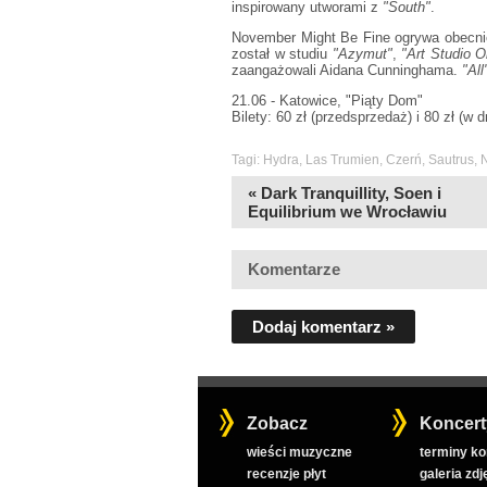
inspirowany utworami z
"South"
.
November Might Be Fine ogrywa obecnie 
został w studiu
"Azymut"
,
"Art Studio 
zaangażowali Aidana Cunninghama.
"All
21.06 - Katowice, "Piąty Dom"
Bilety: 60 zł (przedsprzedaż) i 80 zł (w 
Tagi:
Hydra
,
Las Trumien
,
Czerń
,
Sautrus
,
« Dark Tranquillity, Soen i
Equilibrium we Wrocławiu
Komentarze
Dodaj komentarz »
Zobacz
Koncert
wieści muzyczne
terminy k
recenzje płyt
galeria zdj