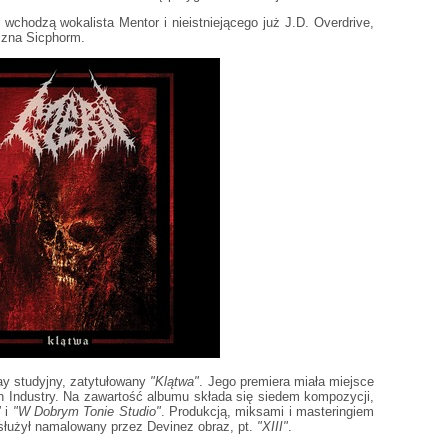
 wchodzą wokalista Mentor i nieistniejącego już J.D. Overdrive,
iczna Sicphorm.
ay studyjny, zatytułowany
"Klątwa"
. Jego premiera miała miejsce
n Industry. Na zawartość albumu składa się siedem kompozycji,
"
i
"W Dobrym Tonie Studio"
. Produkcją, miksami i masteringiem
osłużył namalowany przez Devinez obraz, pt.
"XIII"
.