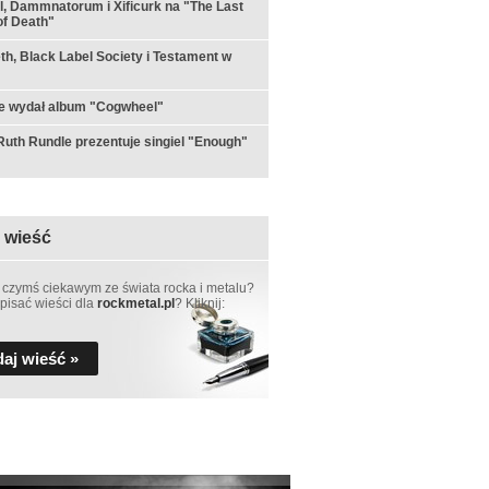
ul, Dammnatorum i Xificurk na "The Last
f Death"
h, Black Label Society i Testament w
e wydał album "Cogwheel"
th Rundle prezentuje singiel "Enough"
 wieść
 czymś ciekawym ze świata rocka i metalu?
pisać wieści dla
rockmetal.pl
? Kliknij:
aj wieść »