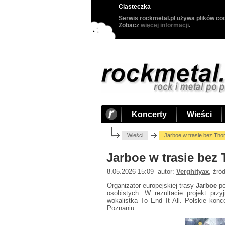
Ciasteczka
Serwis rockmetal.pl używa plików coo
Zobacz
więcej informacji
.
Koncerty
Wieści
Wieści
Jarboe w trasie bez Tho
Jarboe w trasie bez 
8.05.2026 15:09 autor:
Verghityax
, źró
Organizator europejskiej trasy
Jarboe
po
osobistych. W rezultacie projekt pr
wokalistką To End It All. Polskie ko
Poznaniu.