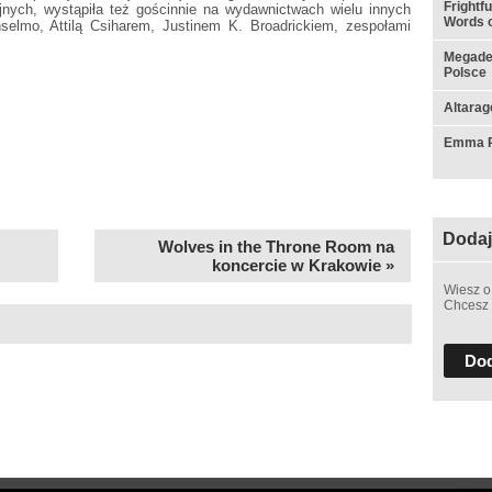
Frightf
nych, wystąpiła też gościnnie na wydawnictwach wielu innych
Words o
selmo, Attilą Csiharem, Justinem K. Broadrickiem, zespołami
Megadet
Polsce
Altarag
Emma Ru
Dodaj
Wolves in the Throne Room na
koncercie w Krakowie »
Wiesz o
Chcesz 
Dod