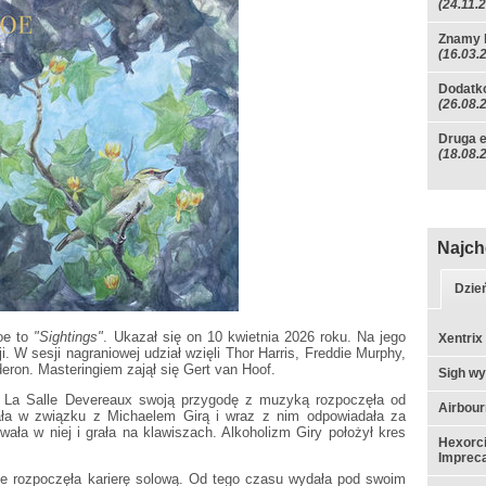
(24.11.
Znamy 
(16.03.
Dodatko
(26.08.
Druga 
(18.08.
Najch
Dzie
oe to
"Sightings"
. Ukazał się on 10 kwietnia 2026 roku. Na jego
Xentrix
 W sesji nagraniowej udział wzięli Thor Harris, Freddie Murphy,
deron. Masteringiem zajął się Gert van Hoof.
Sigh w
La Salle Devereaux swoją przygodę z muzyką rozpoczęła od
Airbou
wała w związku z Michaelem Girą i wraz z nim odpowiadała za
ła w niej i grała na klawiszach. Alkoholizm Giry położył kres
Hexorci
Impreca
e rozpoczęła karierę solową. Od tego czasu wydała pod swoim