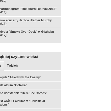
2019)
harmonogram "Roadburn Festival 2018"
2018)
we koncerty Jarboe i Father Murphy
2017)
edycja "Smoke Over Dock" w Gdańsku
2017)
ętniej czytane wieści
Tydzień
ń
 wyda "Allied with the Enemy"
yda album "Goh-Ka"
rne udostępnia "Here She Comes"
st wrócił z albumem "Crucificial
tions"