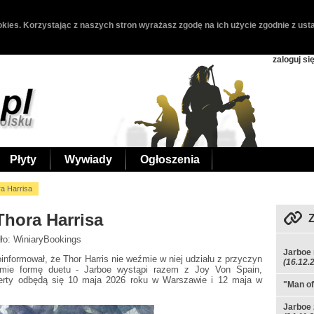
kies. Korzystając z naszych stron wyrażasz zgodę na ich użycie zgodnie z usta
zaloguj si
Płyty
Wywiady
Ogłoszenia
ra Harrisa
Thora Harrisa
dło: WiniaryBookings
Jarboe 
informował, że Thor Harris nie weźmie w niej udziału z przyczyn
(16.12.
zyjmie formę duetu - Jarboe wystąpi razem z Joy Von Spain,
ncerty odbędą się 10 maja 2026 roku w Warszawie i 12 maja w
"Man of
Jarboe 