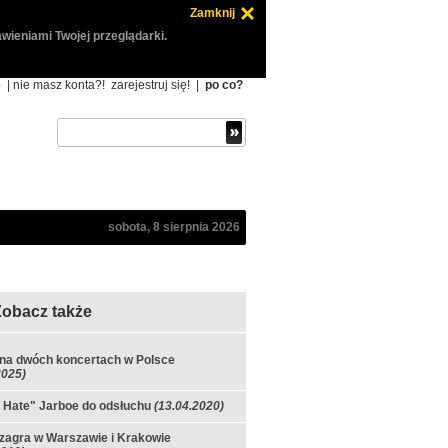
Zamknij
wieniami Twojej przeglądarki.
ę
| nie masz konta?!
zarejestruj się!
|
po co?
sobota, 8 sierpnia 2026
Zobacz także
na dwóch koncertach w Polsce
2025)
 Hate" Jarboe do odsłuchu
(13.04.2020)
zagra w Warszawie i Krakowie