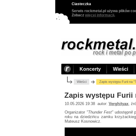
Ciasteczka
Serwis rockmetal.pl używa plików coo
Zobacz
więcej informacji
.
Koncerty
Wieści
Wieści
Zapis występu Furii na 
Zapis występu Furii
10.05.2026 19:38 autor:
Verghityax
, źr
Organizator
"Thunder Fest"
udostępnił 
roku na dziedzińcu zamku krzyżackieg
Mateusz Kosnowicz.