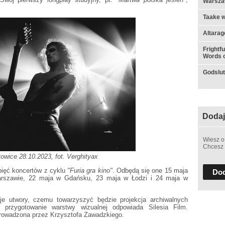
Warsza
Taake w
Altarag
Frightf
Words o
Godslut 
Dodaj
Wiesz o
Chcesz 
towice 28.10.2023, fot. Verghityax
pięć koncertów z cyklu
"Furia gra kino"
. Odbędą się one 15 maja
Dod
rszawie, 22 maja w Gdańsku, 23 maja w Łodzi i 24 maja w
e utwory, czemu towarzyszyć będzie projekcja archiwalnych
 przygotowanie warstwy wizualnej odpowiada Silesia Film.
prowadzona przez Krzysztofa Zawadzkiego.