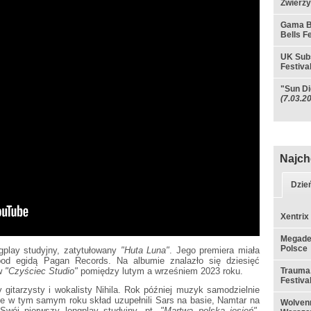
Zwierzy
Gama B
Bells F
UK Subs
Festiva
"Sun Di
(7.03.2
Najch
Dzie
Xentrix
Megadet
Polsce
gplay studyjny, zatytułowany
"Huta Luna"
. Jego premiera miała
pod egidą Pagan Records. Na albumie znalazło się dziesięć
 w
"Czyściec Studio"
pomiędzy lutym a wrześniem 2023 roku.
Trauma,
Festiva
y gitarzysty i wokalisty Nihila. Rok później muzyk samodzielnie
e w tym samym roku skład uzupełnili Sars na basie, Namtar na
Wolvenn
. Swój pierwszy longplay studyjny, pt.
"Martwa polska jesień"
,