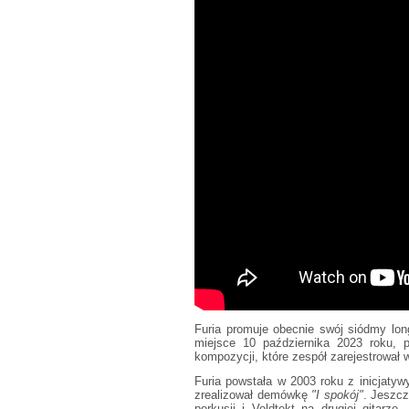
Furia promuje obecnie swój siódmy lon
miejsce 10 października 2023 roku, 
kompozycji, które zespół zarejestrował
Furia powstała w 2003 roku z inicjatyw
zrealizował demówkę
"I spokój"
. Jeszcz
perkusji i Voldtekt na drugiej gitarze