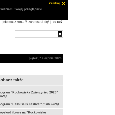
Zamknij
wieniami Twojej przeglądarki.
ę
| nie masz konta?!
zarejestruj się!
|
po co?
piątek, 7 sierpnia 2026
Zobacz także
ogram "Rockowiska Zwierzyniec 2026"
2026)
gram "Hells Bells Festival"
(6.06.2026)
Dopelord i Lyrre na "Rockowisku