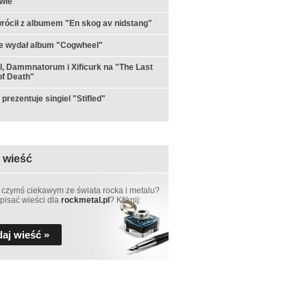
wie
rócił z albumem "En skog av nidstang"
e wydał album "Cogwheel"
ul, Dammnatorum i Xificurk na "The Last
f Death"
prezentuje singiel "Stifled"
 wieść
 czymś ciekawym ze świata rocka i metalu?
pisać wieści dla
rockmetal.pl
? Kliknij:
aj wieść »