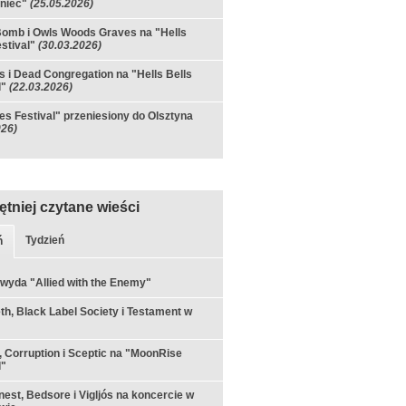
niec"
(25.05.2026)
omb i Owls Woods Graves na "Hells
estival"
(30.03.2026)
 i Dead Congregation na "Hells Bells
l"
(22.03.2026)
es Festival" przeniesiony do Olsztyna
026)
ętniej czytane wieści
Tydzień
ń
 wyda "Allied with the Enemy"
h, Black Label Society i Testament w
 Corruption i Sceptic na "MoonRise
l"
est, Bedsore i Vigljós na koncercie w