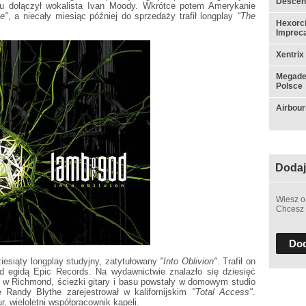
Descen
łu dołączył wokalista Ivan Moody. Wkrótce potem Amerykanie
e"
, a niecały miesiąc później do sprzedaży trafił longplay
"The
Hexorci
Impreca
Xentrix
Megadet
Polsce
Airbou
Dodaj
Wiesz o
Chcesz 
Dod
esiąty longplay studyjny, zatytułowany
"Into Oblivion"
. Trafił on
 egidą Epic Records. Na wydawnictwie znalazło się dziesięć
ji w Richmond, ścieżki gitary i basu powstały w domowym studio
e Randy Blythe zarejestrował w kalifornijskim
"Total Access"
.
r, wieloletni współpracownik kapeli.