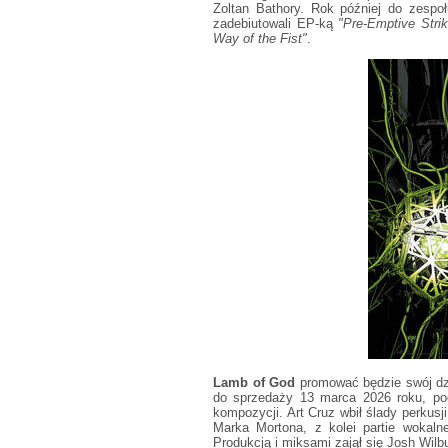
Zoltan Bathory. Rok później do zespo
zadebiutowali EP-ką
"Pre-Emptive Strik
Way of the Fist"
.
Lamb of God
promować będzie swój dzi
do sprzedaży 13 marca 2026 roku, pod
kompozycji. Art Cruz wbił ślady perkus
Marka Mortona, z kolei partie wokaln
Produkcją i miksami zajął się Josh Wilbu