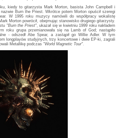
u, kiedy to gitarzysta Mark Morton, basista John Campbell i
 o nazwie Burn the Priest. Wkrótce potem Morton opuścił szeregi
Spear. W 1995 roku muzycy namówili do współpracy wokalistę
 Mark Morton powrócił, obejmując stanowisko drugiego gitarzysty.
stu
"Burn the Priest"
, ukazał się w kwietniu 1999 roku nakładem
m roku grupa przemianowała się na Lamb of God; nastąpiło
alne - odszedł Abe Spear, a zastąpił go Willie Adler. W tym
em longplayów studyjnych, trzy koncertowe i dwie EP-ki, zagrali
towali Metallikę podczas
"World Magnetic Tour"
.