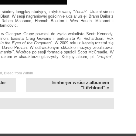
 siódmy longplay studyjny, zatytułowany
"Zenith"
. Ukazał się on
Blast. W sesji nagraniowej gościnnie udział wzięli Brann Dailor z
s, Rabea Massaad, Hannah Boulton i Wes Hauch. Miksami i
Hamidović.
 w Glasgow. Grupę powołali do życia wokalista Scott Kennedy,
nnon, basista Craig Gowans i perkusista Ali Richardson. Rok
In the Eyes of the Forgotten"
. W 2009 roku z kapelą rozstał się
ł Davie Provan. W odświeżonym składzie muzycy zrealizowali
manity"
. Wkrótce po sesji formację opuścił Scott McCreadie. W
 razem w charakterze gitarzysty. Kolejny album, pt.
"Empire"
,
od
,
Bleed from Within
der
Einherjer wróci z albumem
"Lifeblood" »