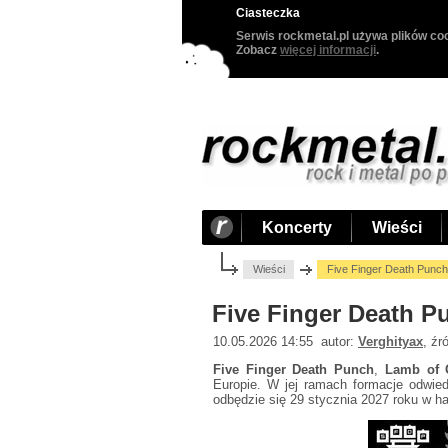
Ciasteczka
Serwis rockmetal.pl używa plików coo
Zobacz
więcej informacji
.
Koncerty
Wieści
Wieści
Five Finger Death Punch
Five Finger Death P
10.05.2026 14:55 autor:
Verghityax
, źr
Five Finger Death Punch
,
Lamb of
Europie. W jej ramach formacje odwie
odbędzie się 29 stycznia 2027 roku w ha