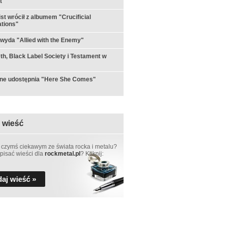
t"
st wrócił z albumem "Crucificial
tions"
 wyda "Allied with the Enemy"
h, Black Label Society i Testament w
rne udostępnia "Here She Comes"
 wieść
 czymś ciekawym ze świata rocka i metalu?
pisać wieści dla
rockmetal.pl
? Kliknij:
aj wieść »