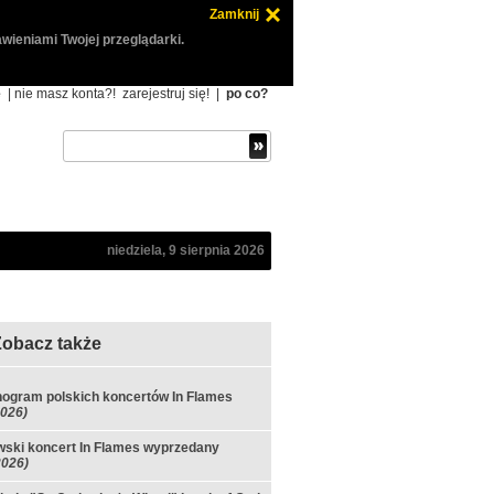
Zamknij
wieniami Twojej przeglądarki.
ę
| nie masz konta?!
zarejestruj się!
|
po co?
niedziela, 9 sierpnia 2026
Zobacz także
ogram polskich koncertów In Flames
2026)
ski koncert In Flames wyprzedany
2026)