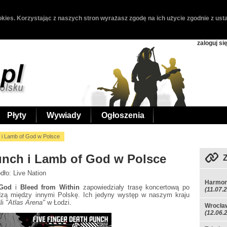
kies. Korzystając z naszych stron wyrażasz zgodę na ich użycie zgodnie z usta
zaloguj si
Płyty
Wywiady
Ogłoszenia
 i Lamb of God w Polsce
unch i Lamb of God w Polsce
ódło: Live Nation
Harmon
 God
i
Bleed from Within
zapowiedziały trasę koncertową po
(11.07.
dzą między innymi Polskę. Ich jedyny występ w naszym kraju
li
"Atlas Arena"
w Łodzi.
Wrocław
(12.06.