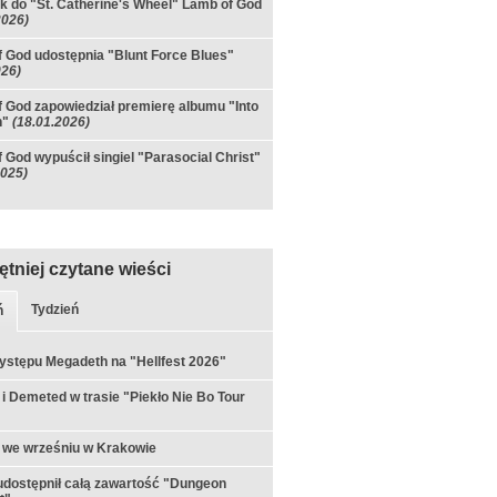
k do "St. Catherine's Wheel" Lamb of God
2026)
 God udostępnia "Blunt Force Blues"
026)
 God zapowiedział premierę albumu "Into
n"
(18.01.2026)
 God wypuścił singiel "Parasocial Christ"
2025)
ętniej czytane wieści
Tydzień
ń
ystępu Megadeth na "Hellfest 2026"
 i Demeted w trasie "Piekło Nie Bo Tour
 we wrześniu w Krakowie
udostępnił całą zawartość "Dungeon