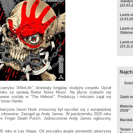
Teledys
(22.03.
Lamb of
(3.03.2
Lamb of
Oblivio
Lamb of
(23.11.
Najch
Dzie
zamyka
"AfterLife"
, dziewiąty longplay studyjny zespołu. Ujrzał
 roku za sprawą Better Noise Music. Na płycie znalazło się
owane zostały w
"The Hideout"
. Produkcją i miksami zajął się
Zapis w
ristan Hardin.
Materia
gitarzysta Jason Hook zmuszony był wycofać się z europejskiej
2026"
y zdrowotne. Zastąpił go Andy James. W październiku 2020 roku
Five Finger Death Punch. Jednocześnie Andy James ogłoszony
Marduk
Torpor 
5 roku w Las Vegas. Od początku grupie przewodzi gitarzysta