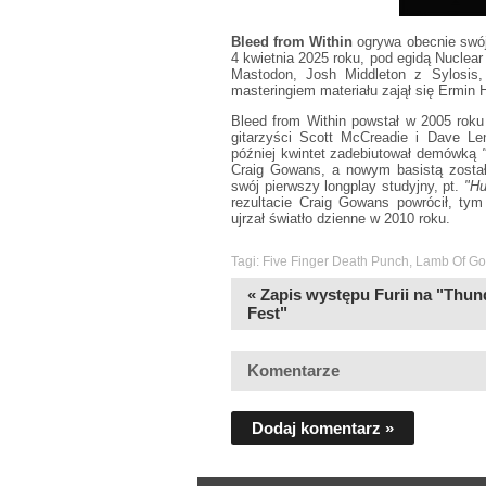
Bleed from Within
ogrywa obecnie swój
4 kwietnia 2025 roku, pod egidą Nuclear 
Mastodon, Josh Middleton z Sylosi
masteringiem materiału zajął się Ermin 
Bleed from Within powstał w 2005 roku
gitarzyści Scott McCreadie i Dave Le
później kwintet zadebiutował demówką
"
Craig Gowans, a nowym basistą zosta
swój pierwszy longplay studyjny, pt.
"Hu
rezultacie Craig Gowans powrócił, tym
ujrzał światło dzienne w 2010 roku.
Tagi:
Five Finger Death Punch
,
Lamb Of G
« Zapis występu Furii na "Thun
Fest"
Komentarze
Dodaj komentarz »