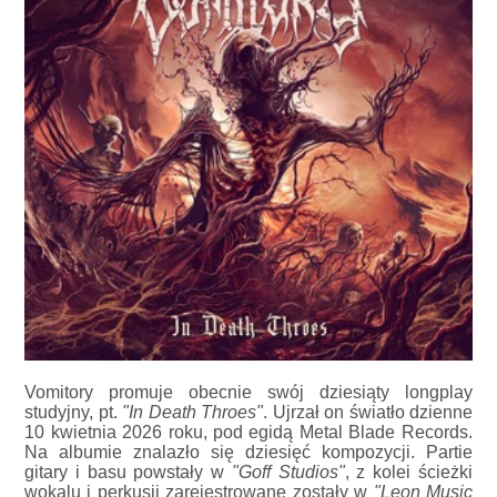
Vomitory promuje obecnie swój dziesiąty longplay
studyjny, pt.
"In Death Throes"
. Ujrzał on światło dzienne
10 kwietnia 2026 roku, pod egidą Metal Blade Records.
Na albumie znalazło się dziesięć kompozycji. Partie
gitary i basu powstały w
"Goff Studios"
, z kolei ścieżki
wokalu i perkusji zarejestrowane zostały w
"Leon Music