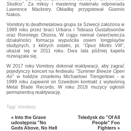
Studios"
. Za miksy i mastering materiału odpowiada
Lawrence Mackrory. Okładkę przygotował Giannis
Nakos.
Vomitory to deathmetalowa grupa ze Szwecji założona w
1989 roku przez braci Urbana i Tobiasa Gustafssonów
oraz Ronniego Olsona. W ciągu niemal ćwierćwiecza
działalności formacja wypuściła osiem longplayów
studyjnych, z których ostatni, pt.
"Opus Mortis VIII"
,
ukazał się w 2011 roku. Dwa lata później kapela
rozwiązała się.
W 2017 roku Vomitory dokonał reaktywacji, aby zagrać
pojedynczy koncert na festiwalu
"Summer Breeze Open
Air"
w hołdzie zmarłemu Michaelowi Trengertowi - w
1999 roku zapewnił on Szwedom kontrakt z wytwórnią
Metal Blade Records. W roku 2018 muzycy ogłosili
permanentną reaktywację.
Tagi:
Vomitory
« Into the Grave
Teledysk do "Of All
udostępnia "No
People" Foo
Gods Above, No Hell
Fighters »