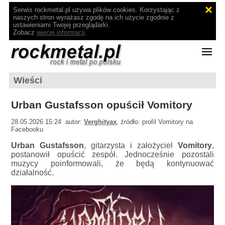
Serwis rockmetal.pl używa plików cookies. Korzystając z
naszych stron wyrażasz zgodę na ich użycie zgodnie z
ustawieniami Twojej przeglądarki.
Zobacz
więcej informacji
.
Wieści
Urban Gustafsson opuścił Vomitory
28.05.2026 15:24 autor:
Verghityax
, źródło: profil Vomitory na
Facebooku
Urban Gustafsson
, gitarzysta i założyciel
Vomitory
,
postanowił opuścić zespół. Jednocześnie pozostali
muzycy poinformowali, że będą kontynuować
działalność.