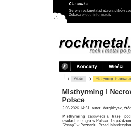
Ciasteczka
Serwis rockmetal.pl używa plików coo
Zobacz
więcej informacji
.
Koncerty
Wieści
Wieści
Misthyrming i Necrowre
Misthyrming i Necr
Polsce
2.06.2026 14:51 autor:
Verghityax
, źró
Misthyrming
zapowiedział trasę, po
dwukrotnie zagra w Polsce: 15 paździer
"2progi"
w Poznaniu. Przed Islandczykam