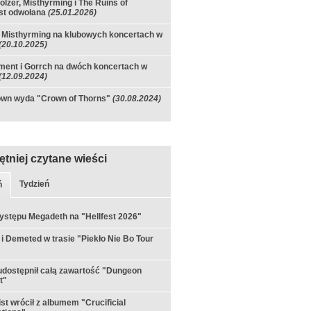
olzer, Misthyrming i The Ruins of
st odwołana
(25.01.2026)
i Misthyrming na klubowych koncertach w
(20.10.2025)
ent i Gorrch na dwóch koncertach w
(12.09.2024)
own wyda "Crown of Thorns"
(30.08.2024)
ętniej czytane wieści
Tydzień
ń
ystępu Megadeth na "Hellfest 2026"
 i Demeted w trasie "Piekło Nie Bo Tour
udostępnił całą zawartość "Dungeon
t"
st wrócił z albumem "Crucificial