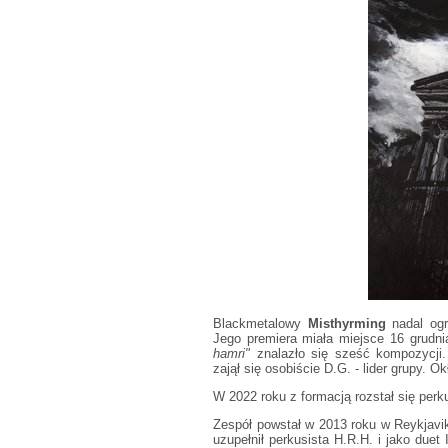
Blackmetalowy
Misthyrming
nadal ogr
Jego premiera miała miejsce 16 grudn
hamri"
znalazło się sześć kompozycji.
zajął się osobiście D.G. - lider grupy.
W 2022 roku z formacją rozstał się perk
Zespół powstał w 2013 roku w Reykjavik
uzupełnił perkusista H.R.H. i jako duet 