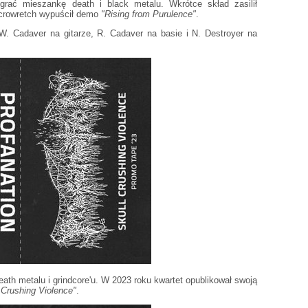
 grać mieszankę death i black metalu. Wkrótce skład zasilił
ecrowretch wypuścił demo
"Rising from Purulence"
.
W. Cadaver na gitarze, R. Cadaver na basie i N. Destroyer na
ath metalu i grindcore'u. W 2023 roku kwartet opublikował swoją
 Crushing Violence"
.