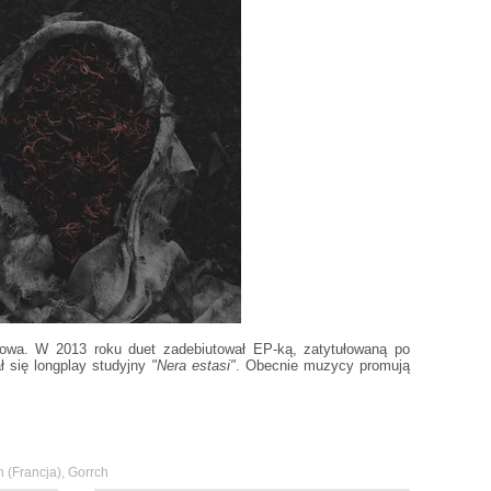
owa. W 2013 roku duet zadebiutował EP-ką, zatytułowaną po
ł się longplay studyjny
"Nera estasi"
. Obecnie muzycy promują
n (Francja)
,
Gorrch