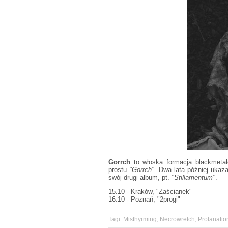
Gorrch
to włoska formacja blackmetal
prostu
"Gorrch"
. Dwa lata później ukaza
swój drugi album, pt.
"Stillamentum"
.
15.10 - Kraków, "Zaścianek"
16.10 - Poznań, "2progi"
Tagi:
Misthyrming
,
Necrowretch
,
Profanatio