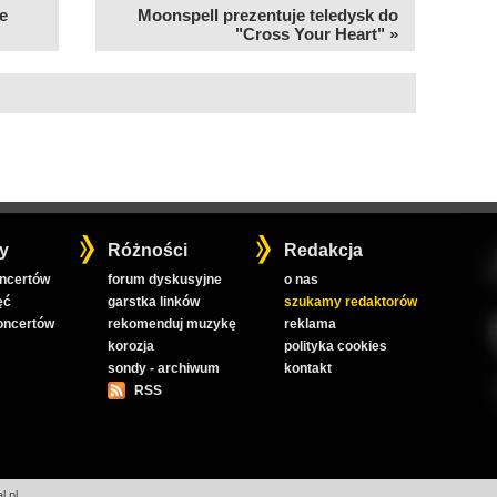
e
Moonspell prezentuje teledysk do
"Cross Your Heart" »
y
Różności
Redakcja
oncertów
forum dyskusyjne
o nas
ęć
garstka linków
szukamy redaktorów
koncertów
rekomenduj muzykę
reklama
korozja
polityka cookies
sondy - archiwum
kontakt
RSS
l.pl