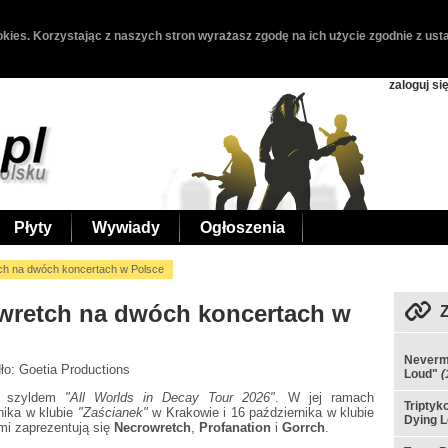
kies. Korzystając z naszych stron wyrażasz zgodę na ich użycie zgodnie z usta
zaloguj si
Płyty
Wywiady
Ogłoszenia
tch na dwóch koncertach w Polsce
owretch na dwóch koncertach w
Nevermo
dło: Goetia Productions
Loud"
(
d szyldem
"All Worlds in Decay Tour 2026"
. W jej ramach
Triptyk
nika w klubie
"Zaścianek"
w Krakowie i 16 października w klubie
Dying 
i zaprezentują się
Necrowretch
,
Profanation
i
Gorrch
.