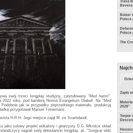
Trasa B
Bevera
Bolzer 
Polsce
Defacem
Polsce
The Cr
Najch
Dzie
Zapis w
ywa swój trzeci longplay studyjny, zatytułowany
"Med hamri"
.
ia 2022 roku, pod banderą Norma Evangelium Diaboli. Na
"Med
Materia
 Podobnie jak w przypadku poprzedniego materiału, produkcją
2026"
 Okładkę przygotował Manuel Tinnemans.
Torpor 
usista H.R.H. Jego miejsce zajął M. ze Svartidaudi.
Descen
u jako solowy projekt wokalisty i gitarzysty D.G. Wkrótce skład
Hexorci
Islandczycy nagrali swój debiutancki longplay, pt.
"Songvar elds