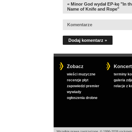
« Minor God wydał EP-kę "In th
Name of Knife and Rope"
Komentarze
Dodaj komentarz »
Zobacz
Koncert
wieści muzyczne
terminy k
recenzje płyt
galeria zdj
zapowiedzi premier
relacje z 
wywiady
ogłoszenia drobne
Wszelkie prawa zastrzeżone, © 1996-2026 rockmeta