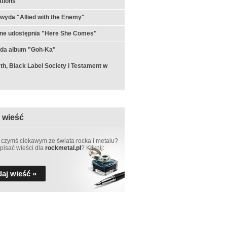
tions"
 wyda "Allied with the Enemy"
rne udostępnia "Here She Comes"
yda album "Goh-Ka"
h, Black Label Society i Testament w
 wieść
 czymś ciekawym ze świata rocka i metalu?
pisać wieści dla
rockmetal.pl
? Kliknij:
aj wieść »