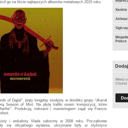
Impreca
ścił go na liście najlepszych albumów metalowych 2015 roku.
Xentrix
Airbou
Sigh w
Megadet
Polsce
Dodaj
Wiesz o
Chcesz 
Dod
ds of Dajjal"
, piąty longplay studyjny w dorobku grupy. Ukazał
rą Season of Mist. Na płytę trafiło osiem kompozycji, które
Marthe"
. Produkcją, miksami i masteringiem zajął się Francis
ifest.
basisty i wokalisty Vlada założony w 2008 roku. Początkowe
ły się oficjalnego wydania, utrzymane były w stylistyce