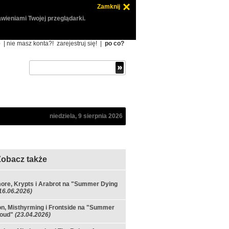
Zamknij
wieniami Twojej przeglądarki.
ę
| nie masz konta?!
zarejestruj się!
|
po co?
niedziela, 9 sierpnia 2026
Zobacz także
re, Krypts i Arabrot na "Summer Dying
16.06.2026)
on, Misthyrming i Frontside na "Summer
Loud"
(23.04.2026)