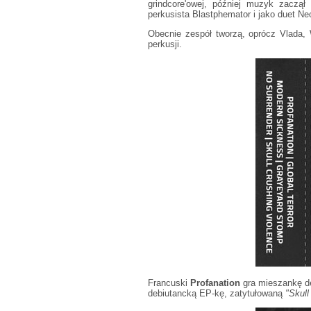
grindcore'owej, później muzyk zaczął
perkusista Blastphemator i jako duet N
Obecnie zespół tworzą, oprócz Vlada, 
perkusji.
Francuski
Profanation
gra mieszankę de
debiutancką EP-kę, zatytułowaną
"Skull