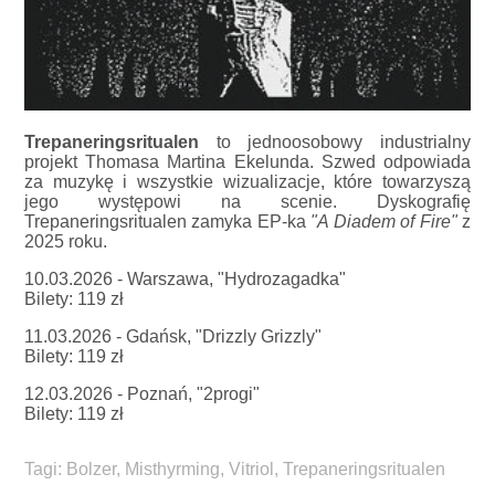
Trepaneringsritualen
to jednoosobowy industrialny
projekt Thomasa Martina Ekelunda. Szwed odpowiada
za muzykę i wszystkie wizualizacje, które towarzyszą
jego występowi na scenie. Dyskografię
Trepaneringsritualen zamyka EP-ka
"A Diadem of Fire"
z
2025 roku.
10.03.2026 - Warszawa, "Hydrozagadka"
Bilety: 119 zł
11.03.2026 - Gdańsk, "Drizzly Grizzly"
Bilety: 119 zł
12.03.2026 - Poznań, "2progi"
Bilety: 119 zł
Tagi:
Bolzer
,
Misthyrming
,
Vitriol
,
Trepaneringsritualen