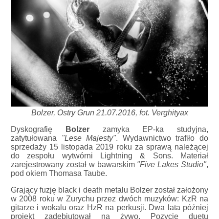
Bolzer, Ostry Grun 21.07.2016, fot. Verghityax
Dyskografię
Bolzer
zamyka EP-ka studyjna,
zatytułowana
"Lese Majesty"
. Wydawnictwo trafiło do
sprzedaży 15 listopada 2019 roku za sprawą należącej
do zespołu wytwórni Lightning & Sons. Materiał
zarejestrowany został w bawarskim
"Five Lakes Studio"
,
pod okiem Thomasa Taube.
Grający fuzję black i death metalu Bolzer został założony
w 2008 roku w Zurychu przez dwóch muzyków: KzR na
gitarze i wokalu oraz HzR na perkusji. Dwa lata później
projekt zadebiutował na żywo. Pozycję duetu