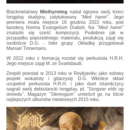
Blackmetalowy
Misthyrming
nadal ogrywa swój trzeci
longplay studyjny, zatytułowany
"Med hamri"
. Jego
premiera miała miejsce 16 grudnia 2022 roku, pod
banderą Norma Evangelium Diaboli. Na
"Med hamri"
znalazło się sześć kompozycji. Podobnie jak w
przypadku poprzedniego materiału, produkcją zajął się
osobiście D.G. - lider grupy. Okładkę przygotował
Manuel Tinnemans.
W 2022 roku z formacją rozstał się perkusista H.R.H.
Jego miejsce zajął M. ze Svartidaudi.
Zespół powstał w 2013 roku w Reykjaviku jako solowy
projekt wokalisty i gitarzysty D.G. Wkrótce skład
uzupełnił perkusista H.R.H. i jako duet Islandczycy
nagrali swój debiutancki longplay, pt.
"Songvar elds og
óreiedu"
. Magazyn
"Stereogum"
umieścił go na liście
najlepszych albumów metalowych 2015 roku.