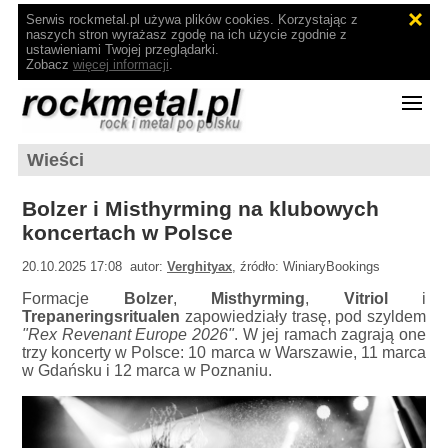
Serwis rockmetal.pl używa plików cookies. Korzystając z
naszych stron wyrażasz zgodę na ich użycie zgodnie z
ustawieniami Twojej przeglądarki.
Zobacz
więcej informacji
.
Wieści
Bolzer i Misthyrming na klubowych
koncertach w Polsce
20.10.2025 17:08 autor:
Verghityax
, źródło: WiniaryBookings
Formacje
Bolzer
,
Misthyrming
,
Vitriol
i
Trepaneringsritualen
zapowiedziały trasę, pod szyldem
"Rex Revenant Europe 2026"
. W jej ramach zagrają one
trzy koncerty w Polsce: 10 marca w Warszawie, 11 marca
w Gdańsku i 12 marca w Poznaniu.