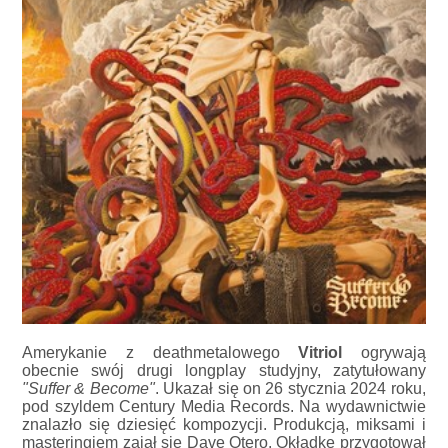
Amerykanie z deathmetalowego
Vitriol
ogrywają
obecnie swój drugi longplay studyjny, zatytułowany
"Suffer & Become"
. Ukazał się on 26 stycznia 2024 roku,
pod szyldem Century Media Records. Na wydawnictwie
znalazło się dziesięć kompozycji. Produkcją, miksami i
masteringiem zajął się Dave Otero. Okładkę przygotował