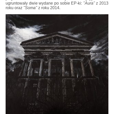
ugruntowały dwie wydane po sobie EP-ki:
"Aura"
z 2013
roku oraz
"Soma"
z roku 2014.