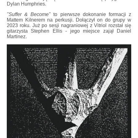
Dylan Humphries.
"Suffer & Become"
to pierwsze dokonanie formacji z
Mattem Kilnerem na perkusji. Dołączył on do grupy w
2023 roku. Już po sesji nagraniowej z Vitriol rozstał się
gitarzysta Stephen Ellis - jego miejsce zajął Daniel
Martinez.