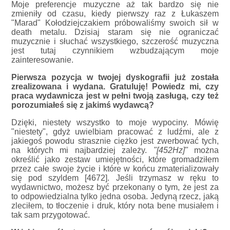
Moje preferencje muzyczne aż tak bardzo się nie
zmieniły od czasu, kiedy pierwszy raz z Łukaszem
"Marad" Kołodziejczakiem próbowaliśmy swoich sił w
death metalu. Dzisiaj staram się nie ograniczać
muzycznie i słuchać wszystkiego, szczerość muzyczna
jest tutaj czynnikiem wzbudzającym moje
zainteresowanie.
Pierwsza pozycja w twojej dyskografii już została
zrealizowana i wydana. Gratuluję! Powiedz mi, czy
praca wydawnicza jest w pełni twoją zasługą, czy też
porozumiałeś się z jakimś wydawcą?
Dzięki, niestety wszystko to moje wypociny. Mówię
"niestety", gdyż uwielbiam pracować z ludźmi, ale z
jakiegoś powodu strasznie ciężko jest zwerbować tych,
na których mi najbardziej zależy.
"[452Hz]"
można
określić jako zestaw umiejętności, które gromadziłem
przez całe swoje życie i które w końcu zmaterializowały
się pod szyldem [4672]. Jeśli trzymasz w ręku to
wydawnictwo, możesz być przekonany o tym, że jest za
to odpowiedzialna tylko jedna osoba. Jedyną rzecz, jaką
zleciłem, to tłoczenie i druk, który nota bene musiałem i
tak sam przygotować.