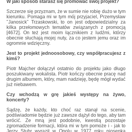
W jaki sposób starasz się promować swój projekt?
Szczerze się przyznam, że w sumie nie robię dużo w tym
kierunku. Pomaga mi w tym mój przyjaciel, Przemysław
"Janosick" Trzaskowski, to on jest odpowiedzialny za
kilka przełomowych tematów związanych z promocją
[4672]. On też jest moim łącznikiem z ludźmi, którzy
obecnie słuchają mojej nuty, za co jestem jemu oraz im
ogromnie wdzięczny.
Jest to projekt jednoosobowy, czy współpracujesz z
kimś?
Piotr Majcher dołączył ostatnio do projektu jako długo
poszukiwany wokalista. Piotr kończy obecnie pracę nad
drugim albumem, który, mam nadzieję, będę mógł wydać
już niebawem.
Czy wchodzą w grę jakieś występy na żywo,
koncerty?
Sądzę, że każdy, kto choć raz stanął na scenie,
podświadomie będzie już zawsze dążył do tego, aby tam
wrócić. Ze mną jest podobnie, kwestią pozostaje
zgromadzenie formacji, która mi w tym pomoże i - jak to
Jerzy Stuhr wyraził w Opolu w 1977 roku piosenką