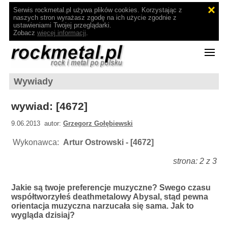
Serwis rockmetal.pl używa plików cookies. Korzystając z
naszych stron wyrażasz zgodę na ich użycie zgodnie z
ustawieniami Twojej przeglądarki.
Zobacz
więcej informacji
.
Wywiady
wywiad: [4672]
9.06.2013 autor:
Grzegorz Gołębiewski
Wykonawca:
Artur Ostrowski - [4672]
strona: 2 z 3
Jakie są twoje preferencje muzyczne? Swego czasu
współtworzyłeś deathmetalowy Abysal, stąd pewna
orientacja muzyczna narzucała się sama. Jak to
wygląda dzisiaj?