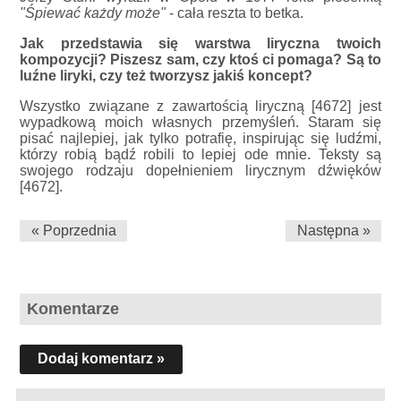
"Śpiewać każdy może"
- cała reszta to betka.
Jak przedstawia się warstwa liryczna twoich
kompozycji? Piszesz sam, czy ktoś ci pomaga? Są to
luźne liryki, czy też tworzysz jakiś koncept?
Wszystko związane z zawartością liryczną [4672] jest
wypadkową moich własnych przemyśleń. Staram się
pisać najlepiej, jak tylko potrafię, inspirując się ludźmi,
którzy robią bądź robili to lepiej ode mnie. Teksty są
swojego rodzaju dopełnieniem lirycznym dźwięków
[4672].
« Poprzednia
Następna »
Komentarze
Dodaj komentarz »