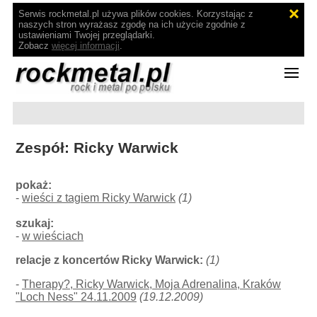
Serwis rockmetal.pl używa plików cookies. Korzystając z
naszych stron wyrażasz zgodę na ich użycie zgodnie z
ustawieniami Twojej przeglądarki.
Zobacz
więcej informacji
.
Zespół: Ricky Warwick
pokaż:
-
wieści z tagiem Ricky Warwick
(1)
szukaj:
-
w wieściach
relacje z koncertów Ricky Warwick:
(1)
-
Therapy?, Ricky Warwick, Moja Adrenalina, Kraków
"Loch Ness" 24.11.2009
(19.12.2009)