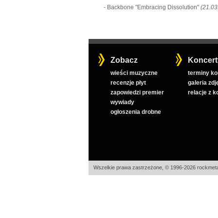
- Backbone "Embracing Dissolution"
(21.03
Zobacz
Koncert
wieści muzyczne
terminy k
recenzje płyt
galeria zdj
zapowiedzi premier
relacje z 
wywiady
ogłoszenia drobne
Wszelkie prawa zastrzeżone, © 1996-2026 rockmeta