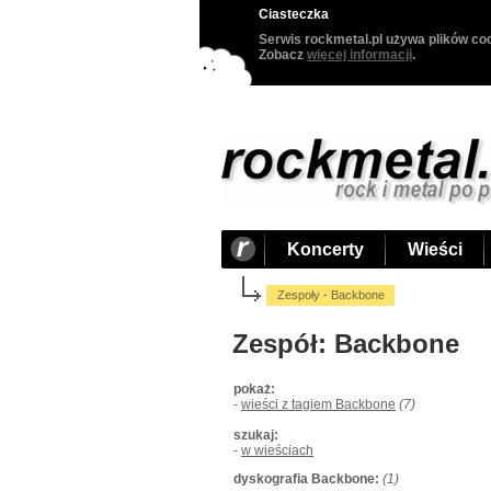
Ciasteczka
Serwis rockmetal.pl używa plików coo
Zobacz
więcej informacji
.
Koncerty
Wieści
Zespoły - Backbone
Zespół: Backbone
pokaż:
-
wieści z tagiem Backbone
(7)
szukaj:
-
w wieściach
dyskografia Backbone:
(1)