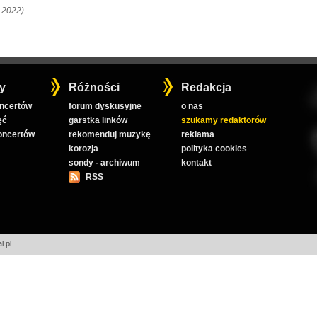
.2022)
y
Różności
Redakcja
oncertów
forum dyskusyjne
o nas
ęć
garstka linków
szukamy redaktorów
koncertów
rekomenduj muzykę
reklama
korozja
polityka cookies
sondy - archiwum
kontakt
RSS
l.pl