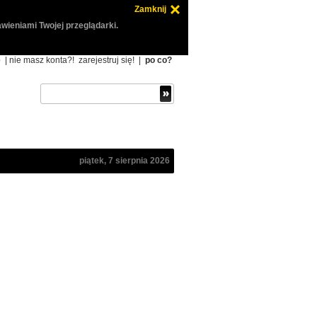
Zamknij
wieniami Twojej przeglądarki.
ę
| nie masz konta?!
zarejestruj się!
|
po co?
piątek, 7 sierpnia 2026