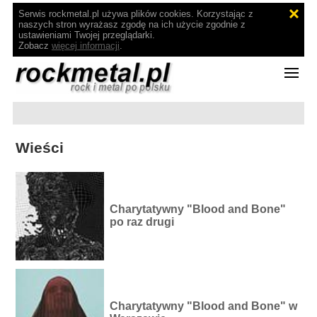
Serwis rockmetal.pl używa plików cookies. Korzystając z
naszych stron wyrażasz zgodę na ich użycie zgodnie z
ustawieniami Twojej przeglądarki.
Zobacz
więcej informacji
.
Wieści
Charytatywny "Blood and Bone"
po raz drugi
Charytatywny "Blood and Bone" w