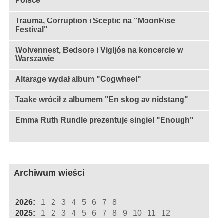
Polsce
Trauma, Corruption i Sceptic na "MoonRise
Festival"
Wolvennest, Bedsore i Vigljós na koncercie w
Warszawie
Altarage wydał album "Cogwheel"
Taake wrócił z albumem "En skog av nidstang"
Emma Ruth Rundle prezentuje singiel "Enough"
Archiwum wieści
2026:
1
2
3
4
5
6
7
8
2025:
1
2
3
4
5
6
7
8
9
10
11
12