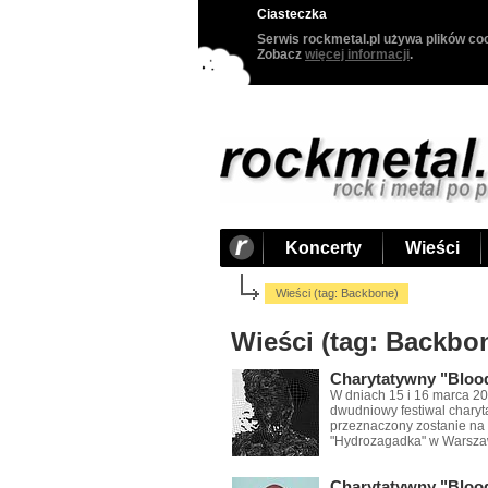
Ciasteczka
Serwis rockmetal.pl używa plików coo
Zobacz
więcej informacji
.
Koncerty
Wieści
Wieści (tag: Backbone)
Wieści (tag: Backbo
Charytatywny "Blood
W dniach 15 i 16 marca 20
dwudniowy festiwal chary
przeznaczony zostanie na 
"Hydrozagadka" w Warsza
Charytatywny "Bloo