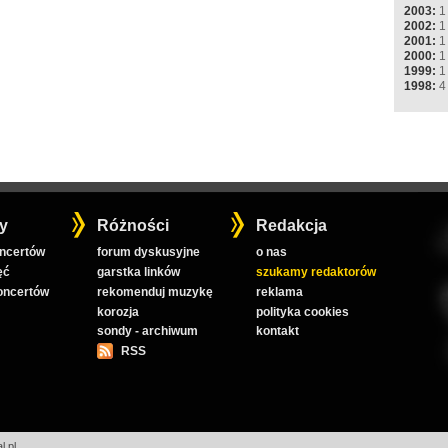
2003:
1
2002:
1
2001:
1
2000:
1
1999:
1
1998:
4
y
Różności
Redakcja
oncertów
forum dyskusyjne
o nas
ęć
garstka linków
szukamy redaktorów
koncertów
rekomenduj muzykę
reklama
korozja
polityka cookies
sondy - archiwum
kontakt
RSS
l.pl