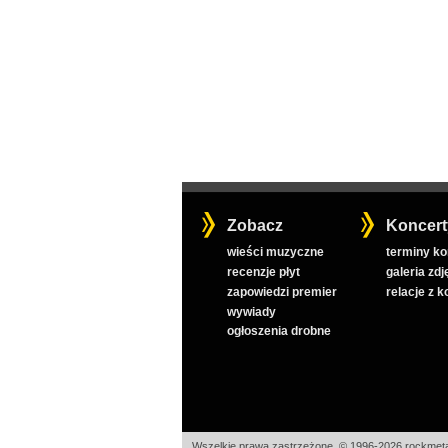
Zobacz
Koncert
wieści muzyczne
terminy k
recenzje płyt
galeria zdj
zapowiedzi premier
relacje z 
wywiady
ogłoszenia drobne
Wszelkie prawa zastrzeżone, © 1996-2026 rockmeta