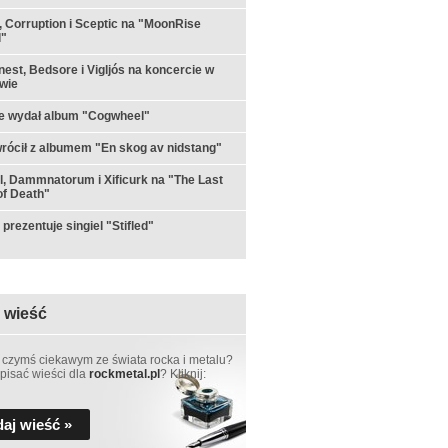
 Corruption i Sceptic na "MoonRise
l"
est, Bedsore i Vigljós na koncercie w
wie
e wydał album "Cogwheel"
rócił z albumem "En skog av nidstang"
ul, Dammnatorum i Xificurk na "The Last
f Death"
prezentuje singiel "Stifled"
 wieść
 czymś ciekawym ze świata rocka i metalu?
pisać wieści dla
rockmetal.pl
? Kliknij:
aj wieść »