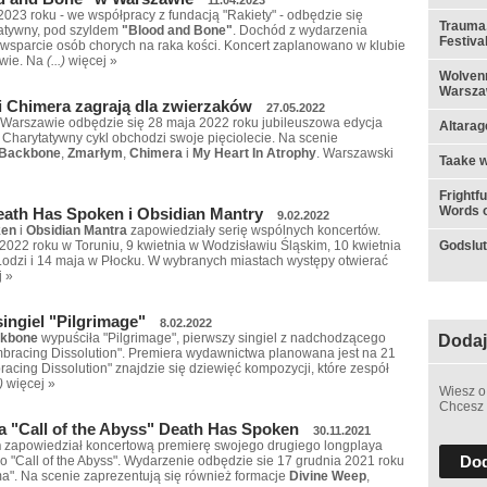
2023 roku - we współpracy z fundacją "Rakiety" - odbędzie się
Trauma,
tatywny, pod szyldem
"Blood and Bone"
. Dochód z wydarzenia
Festiva
wsparcie osób chorych na raka kości. Koncert zaplanowano w klubie
wie. Na
(...)
więcej »
Wolvenn
Warsza
 Chimera zagrają dla zwierzaków
27.05.2022
 Warszawie odbędzie się 28 maja 2022 roku jubileuszowa edycja
Altarag
Charytatywny cykl obchodzi swoje pięciolecie. Na scenie
Backbone
,
Zmarłym
,
Chimera
i
My Heart In Atrophy
. Warszawski
Taake w
Frightf
Words o
ath Has Spoken i Obsidian Mantry
9.02.2022
ken
i
Obsidian Mantra
zapowiedziały serię wspólnych koncertów.
Godslut 
022 roku w Toruniu, 9 kwietnia w Wodzisławiu Śląskim, 10 kwietnia
odzi i 14 maja w Płocku. W wybranych miastach występy otwierać
j »
ingiel "Pilgrimage"
8.02.2022
kbone
wypuściła "Pilgrimage", pierwszy singiel z nadchodzącego
Dodaj
mbracing Dissolution". Premiera wydawnictwa planowana jest na 21
acing Dissolution" znajdzie się dziewięć kompozycji, które zespół
)
więcej »
Wiesz o
Chcesz 
 "Call of the Abyss" Death Has Spoken
30.11.2021
n
zapowiedział koncertową premierę swojego drugiego longplaya
Dod
o "Call of the Abyss". Wydarzenie odbędzie sie 17 grudnia 2021 roku
ma". Na scenie zaprezentują się również formacje
Divine Weep
,