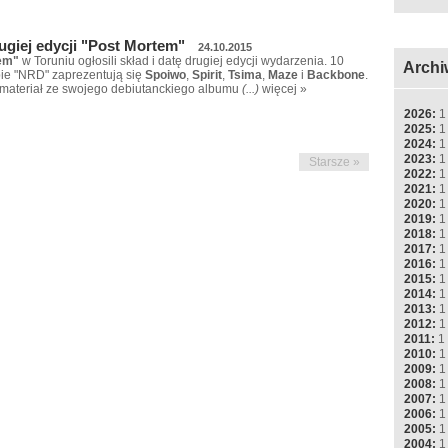
rugiej edycji "Post Mortem"
24.10.2015
em"
w Toruniu ogłosili skład i datę drugiej edycji wydarzenia. 10
Archi
bie "NRD" zaprezentują się
Spoiwo
,
Spirit
,
Tsima
,
Maze
i
Backbone
.
materiał ze swojego debiutanckiego albumu
(...)
więcej »
2026:
1
2025:
1
2024:
1
2023:
1
Starsze »
2022:
1
2021:
1
2020:
1
2019:
1
2018:
1
2017:
1
2016:
1
2015:
1
2014:
1
2013:
1
2012:
1
2011:
1
2010:
1
2009:
1
2008:
1
2007:
1
2006:
1
2005:
1
2004:
1