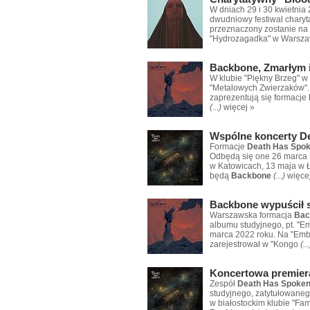
W dniach 29 i 30 kwietnia 
dwudniowy festiwal chary
przeznaczony zostanie na 
"Hydrozagadka" w Warsza
Backbone, Zmarłym i
W klubie "Piękny Brzeg" w
"Metalowych Zwierzaków". 
zaprezentują się formacje
(...)
więcej »
Wspólne koncerty De
Formacje
Death Has Spo
Odbędą się one 26 marca 2
w Katowicach, 13 maja w Ł
będą
Backbone
(...)
więce
Backbone wypuścił s
Warszawska formacja
Bac
albumu studyjnego, pt. "E
marca 2022 roku. Na "Embr
zarejestrował w "Kongo
(...
Koncertowa premiera
Zespół
Death Has Spoke
studyjnego, zatytułowaneg
w białostockim klubie "Fa