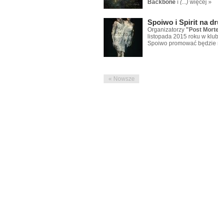
Backbone
i
(...)
więcej »
Spoiwo i Spirit na d
Organizatorzy
"Post Mort
listopada 2015 roku w klu
Spoiwo promować będzie 
« Nowsze