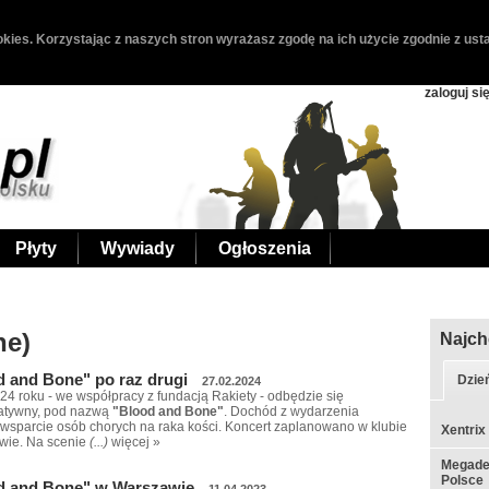
kies. Korzystając z naszych stron wyrażasz zgodę na ich użycie zgodnie z usta
zaloguj si
Płyty
Wywiady
Ogłoszenia
ne)
Najch
 and Bone" po raz drugi
Dzie
27.02.2024
24 roku - we współpracy z fundacją Rakiety - odbędzie się
tatywny, pod nazwą
"Blood and Bone"
. Dochód z wydarzenia
wsparcie osób chorych na raka kości. Koncert zaplanowano w klubie
Xentrix
wie. Na scenie
(...)
więcej »
Megadet
Polsce
d and Bone" w Warszawie
11.04.2023