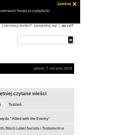
Zamknij
wieniami Twojej przeglądarki.
ę
| nie masz konta?!
zarejestruj się!
|
po co?
piątek, 7 sierpnia 2026
ętniej czytane wieści
Tydzień
ń
 wyda "Allied with the Enemy"
h, Black Label Society i Testament w