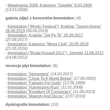
-
Metalmania 2008, Katowice "Spodek" 8.03.2008
(13.03.2008)
galeria zdjęć z koncertów Immolation:
(4)
-
Immolation ("Mystic Festival"), Kraków "Tauron Arena"
26.06.2019
(30.06.2019)
-
Immolation, Kraków "Zet Pe Te" 26.09.2017
(27.09.2017)
-
Immolation, Katowice "Mega Club" 20.05.2016
(21.05.2016)
-
Immolation ("Brutal Assault 2012"), Jaromer 11.08.2012
(14.08.2012)
recenzje płyt Immolation:
(6)
-
Immolation "Atonement"
(14.03.2017)
-
Immolation "Close To A World Below"
(17.09.2002)
-
Immolation "Failures For Gods"
(12.06.1999)
-
Immolation "Harnessing Ruin"
(11.01.2006)
-
Immolation "Kingdom Of Conspiracy"
(11.06.2013)
-
Immolation "Majesty And Decay"
(2.07.2010)
dyskografia Immolation:
(10)