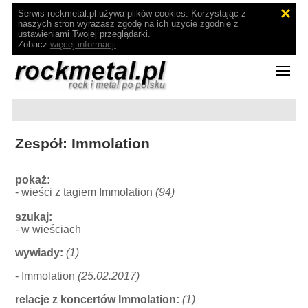
Serwis rockmetal.pl używa plików cookies. Korzystając z
naszych stron wyrażasz zgodę na ich użycie zgodnie z
ustawieniami Twojej przeglądarki.
Zobacz
więcej informacji
.
Zespół: Immolation
pokaż:
-
wieści z tagiem Immolation
(94)
szukaj:
-
w wieściach
wywiady:
(1)
-
Immolation
(25.02.2017)
relacje z koncertów Immolation:
(1)