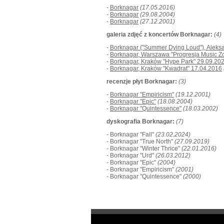
-
Borknagar
(17.05.2016)
-
Borknagar
(29.08.2004)
-
Borknagar
(27.12.2001)
galeria zdjęć z koncertów Borknagar:
(4)
-
Borknagar ("Summer Dying Loud"), Aleks
-
Borknagar, Warszawa "Progresja Music Z
-
Borknagar, Kraków "Hype Park" 29.09.20
-
Borknagar, Kraków "Kwadrat" 17.04.2016
recenzje płyt Borknagar:
(3)
-
Borknagar "Empiricism"
(19.12.2001)
-
Borknagar "Epic"
(18.08.2004)
-
Borknagar "Quintessence"
(18.03.2002)
dyskografia Borknagar:
(7)
- Borknagar "Fall"
(23.02.2024)
- Borknagar "True North"
(27.09.2019)
- Borknagar "Winter Thrice"
(22.01.2016)
- Borknagar "Urd"
(26.03.2012)
- Borknagar "Epic"
(2004)
- Borknagar "Empiricism"
(2001)
- Borknagar "Quintessence"
(2000)