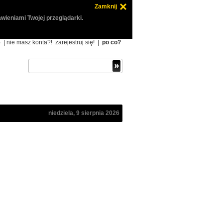
Zamknij
wieniami Twojej przeglądarki.
ę
| nie masz konta?!
zarejestruj się!
|
po co?
niedziela, 9 sierpnia 2026