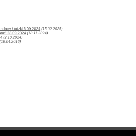
andrów Łódzki 6.09.2024
(15.02.2025)
one" 28.09.2024
(18.11.2024)
24
(2.10.2024)
(19.04.2016)