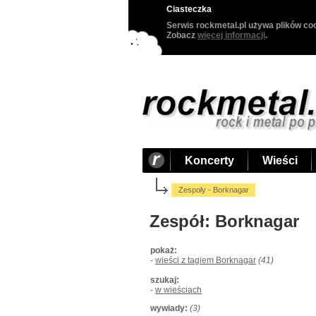
Ciasteczka
Serwis rockmetal.pl używa plików coo
Zobacz
więcej informacji
.
Koncerty
Wieści
Zespoły - Borknagar
Zespół: Borknagar
pokaż:
-
wieści z tagiem Borknagar
(41)
szukaj:
-
w wieściach
wywiady:
(3)