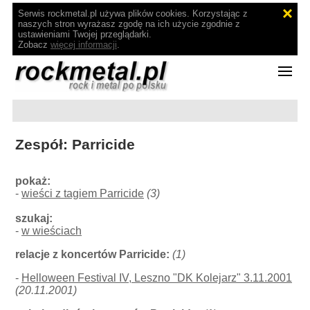
Serwis rockmetal.pl używa plików cookies. Korzystając z
naszych stron wyrażasz zgodę na ich użycie zgodnie z
ustawieniami Twojej przeglądarki.
Zobacz
więcej informacji
.
Zespół: Parricide
pokaż:
-
wieści z tagiem Parricide
(3)
szukaj:
-
w wieściach
relacje z koncertów Parricide:
(1)
-
Helloween Festival IV, Leszno "DK Kolejarz" 3.11.2001
(20.11.2001)