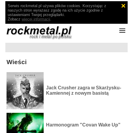
Serwis rockmetal.pl używa plików cookies. Korzystając z
naszych stron wyrażasz zgodę na ich użycie zgodnie z
ustawieniami Twojej przeglądarki.
Zobacz
więcej informacji
.
Wieści
Jack Crusher zagra w Skarżysku-
Kamiennej z nowym basistą
Harmonogram "Covan Wake Up"