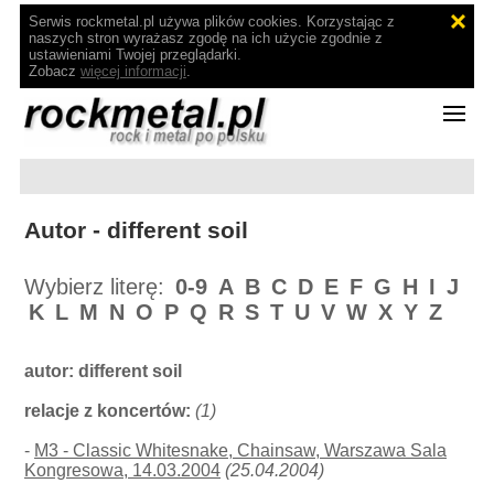
Serwis rockmetal.pl używa plików cookies. Korzystając z
naszych stron wyrażasz zgodę na ich użycie zgodnie z
ustawieniami Twojej przeglądarki.
Zobacz
więcej informacji
.
Autor - different soil
Wybierz literę:
0-9
A
B
C
D
E
F
G
H
I
J
K
L
M
N
O
P
Q
R
S
T
U
V
W
X
Y
Z
autor:
different soil
relacje z koncertów:
(1)
-
M3 - Classic Whitesnake, Chainsaw, Warszawa Sala
Kongresowa, 14.03.2004
(25.04.2004)