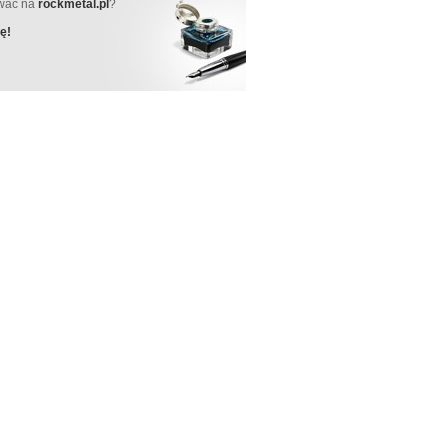
ować na
rockmetal.pl
?
ę!