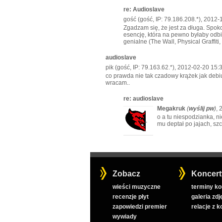
re: Audioslave
gość (gość, IP: 79.186.208.*), 2012-
Zgadzam się, że jest za długa. Spok
esencję, która na pewno byłaby odbier
genialne (The Wall, Physical Graffiti
audioslave
pik (gość, IP: 79.163.62.*), 2012-02-20 15:
co prawda nie tak czadowy krążek jak debi
wracam..
re: audioslave
Megakruk
(
wyślij pw
)
, 
o a tu niespodzianka, n
mu deptał po jajach, szc
Zobacz
Koncert
wieści muzyczne
terminy k
recenzje płyt
galeria zdj
zapowiedzi premier
relacje z 
wywiady