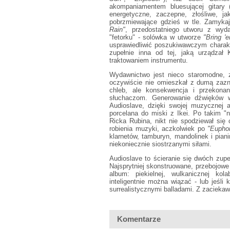
akompaniamentem bluesującej gitary 
energetyczne, zaczepne, złośliwe, j
pobrzmiewające gdzieś w tle. Zamyka
Rain"
, przedostatniego utworu z wy
"fetorku" - solówka w utworze
"Bring '
usprawiedliwić poszukiwawczym charakt
zupełnie inna od tej, jaką urządzał
traktowaniem instrumentu.
Wydawnictwo jest nieco staromodne, 
oczywiście nie omieszkał z dumą zaz
chleb, ale konsekwencja i przekona
słuchaczom. Generowanie dźwięków wł
Audioslave, dzięki swojej muzycznej 
porcelana do miski z Ikei. Po takim "
Ricka Rubina, nikt nie spodziewał s
robienia muzyki, aczkolwiek po
"Euphor
klarnetów, tamburyn, mandolinek i pia
niekoniecznie siostrzanymi siłami.
Audioslave to ścieranie się dwóch zupe
Najsprytniej skonstruowane, przebojow
album: piekielnej, wulkanicznej kol
inteligentnie można wiązać - lub jeśli
surrealistycznymi balladami. Z zacieka
Komentarze