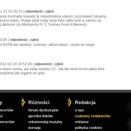
11-21 01:00:10 |
odpowiedz
|
zgłoś
ojnie możnaby wywalić te niepotrzebne utwory i pozostawić idealną
ana lepiej. Długie płyty mają rację bytu, tylko jeśli w całości są
, Latelarus czy Metropolis Pt. 2: Scenes From A Memory).
30:05 |
odpowiedz
|
zgłoś
ut RATM ale świetny- rockowy- album także. często do niego
2012-02-20 16:52:26 |
odpowiedz
|
zgłoś
ie wiem czemu, ale lubię wokalu CC. Jak dla mnie brzmi jakby ktoś
zególnie jak ciągnie do góry.
y
Różności
Redakcja
oncertów
forum dyskusyjne
o nas
ęć
garstka linków
szukamy redaktorów
koncertów
rekomenduj muzykę
reklama
korozja
polityka cookies