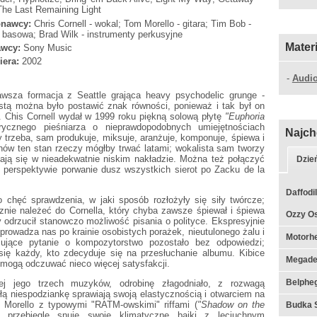
The Last Remaining Light
nawcy:
Chris Cornell - wokal; Tom Morello - gitara; Tim Bob -
a basowa; Brad Wilk - instrumenty perkusyjne
Mater
wcy:
Sony Music
iera:
2002
-
Audio
awsza formacja z Seattle grająca heavy psychodelic grunge -
istą można było postawić znak równości, ponieważ i tak był on
. Chis Cornell wydał w 1999 roku piękną solową płytę
"Euphoria
rycznego pieśniarza o nieprawdopodobnych umiejętnościach
Najch
y trzeba, sam produkuje, miksuje, aranżuje, komponuje, śpiewa i
fanów ten stan rzeczy mógłby trwać latami; wokalista sam tworzy
ają się w nieadekwatnie niskim nakładzie. Można też połączyć
Dzie
j perspektywie porwanie dusz wszystkich sierot po Zacku de la
Daffodil
 chęć sprawdzenia, w jaki sposób rozłożyły się siły twórcze;
znie należeć do Cornella, który chyba zawsze śpiewał i śpiewa
Ozzy Os
y odrzucił stanowczo możliwość pisania o polityce. Ekspresyjnie
rowadza nas po krainie osobistych porażek, nieutulonego żalu i
Motorhe
esujące pytanie o kompozytorstwo pozostało bez odpowiedzi;
ię każdy, kto zdecyduje się na przesłuchanie albumu. Kibice
Megade
mogą odczuwać nieco więcej satysfakcji.
Belpheg
j jego trzech muzyków, odrobinę złagodniało, z rozwagą
iłą niespodziankę sprawiają swoją elastycznością i otwarciem na
Morello z typowymi "RATM-owskimi" riffami (
"Shadow on the
Budka S
l przebiegle snuje swoje klimatyczne bajki z leciuchnym