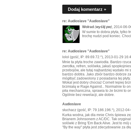
Dodaj komentarz »
re: Audioslave "Audioslave"
Wolrad
(
wyślij pw
)
, 2014-06-0
W sumie to dobra płyta, tylko 
trochę nudzi pod koniec. Choci
re: Audioslave "Audioslave"
lolol (gość, IP: 89.69.72.*), 2013-01-29 16:
Mnie ta płyta troche zawiodła. Bardzo rzuca
zwrotka, refren, solówka, jakaś spopkojnie
przebojów, ale tutaj najbardziej wydało mi 
bardzo dobtra. Jako zbiór bardzo dobrze za
mógłbyć zadowolony z posiadania tej płyty.
Wokal jest dobry chociaż Cornell lepiej br
brzmiałą w Rage Against... Normalnie to on n
piła mechaniczna, sprawia to że brzmi to org
Ogólnie bez rewelacji, ale dobre.
Audioslave
słuchacz (gość, IP: 79.186.196.*), 2012-04
Kurka wodna, jak dla mnie Chris śpiewa ze
Brianem Johnsonem z AC/DC. Tak oryginaln
solówki z Bring 'Em Back Alive. Jest to mój 
"By the way" płyta jest zdecydowanie za dł