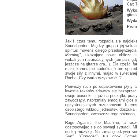
Car; 
Wyko
gitar
Wyda
Prem
Jakiś czas temu rozpadła się najciek
Soundgarden. Między grupą i jej wokal
spiritus movens całego przedsięwzięcia
Morning"
, ukazującą nowe oblicze li
wokalnych i aranżacyjnych (ten pan, gd
jeszcze na gitarze gra...). Dla części 
małe, kameralne cudeńka, które sprzed
swoje siły z innymi, mając w świetlane
Rocha. Czy warto ryzykować..?
Pierwszy ruch po odpakowaniu płyty to
kwestia tekstów zdawała się bezsprzec
swoje piosenki - i już na początku prac
zawodzący, nabrzmiały emocjami głos op
egzystencjalnych rozczarowań. Inter
osobistego wkładu jednostek doszuka s
Soundgarden, zwłaszcza tego późnego, 
Rage Against The Machine, a racze
dostosowując się do powagi sytuacji. M
cudzą muzykę. Na zmianę odzywa się 
Sun"
,
"Exploder"
), tuż obok Cornel