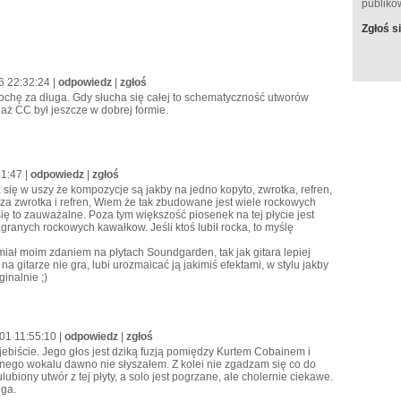
publik
Zgłoś si
6 22:32:24 |
odpowiedz
|
zgłoś
trochę za długa. Gdy słucha się całej to schematyczność utworów
aż CC był jeszcze w dobrej formie.
41:47 |
odpowiedz
|
zgłoś
 się w uszy że kompozycje są jakby na jedno kopyto, zwrotka, refren,
sza zwrotka i refren, Wiem że tak zbudowane jest wiele rockowych
się to zauważalne. Poza tym większość piosenek na tej płycie jest
granych rockowych kawałkow. Jeśli ktoś lubił rocka, to myślę
zmiał moim zdaniem na płytach Soundgarden, tak jak gitara lepiej
a gitarze nie gra, lubi urozmaicać ją jakimiś efektami, w stylu jakby
inalnie ;)
-01 11:55:10 |
odpowiedz
|
zgłoś
jebiście. Jego głos jest dziką fuzją pomiędzy Kurtem Cobainem i
ego wokalu dawno nie słyszałem. Z kolei nie zgadzam się co do
ulubiony utwór z tej płyty, a solo jest pogrzane, ale cholernie ciekawe.
uga.