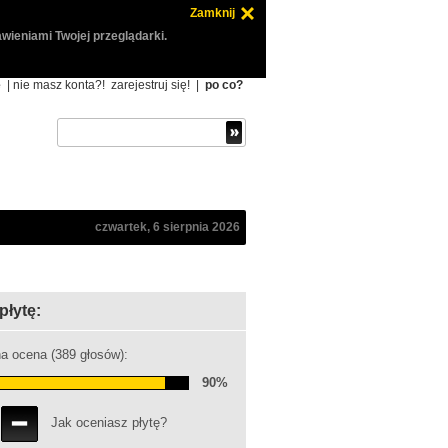
Zamknij
wieniami Twojej przeglądarki.
ę
| nie masz konta?!
zarejestruj się!
|
po co?
czwartek, 6 sierpnia 2026
płytę:
a ocena (389 głosów):
90%
Jak oceniasz płytę?