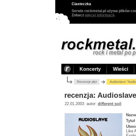
Ciasteczka
Serwis rockmetal.pl używa plików coo
Zobacz
więcej informacji
.
Koncerty
Wieści
Recenzje płyt
Audioslave "Audio
recenzja: Audioslav
22.01.2003 autor:
different soil
Nazw
Tytuł
Utwo
Like 
Explo