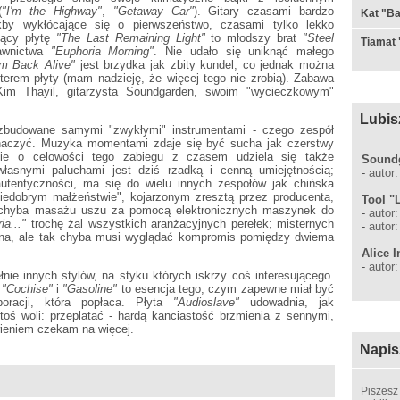
(
"I'm the Highway"
,
"Getaway Car"
). Gitary czasami bardzo
Kat "Ba
akby wykłócające się o pierwszeństwo, czasami tylko lekko
jący płytę
"The Last Remaining Light"
to młodszy brat
"Steel
Tiamat 
dawnictwa
"Euphoria Morning"
. Nie udało się uniknąć małego
em Back Alive"
jest brzydka jak zbity kundel, co jednak można
erem płyty (mam nadzieję, że więcej tego nie zrobią). Zabawa
 Kim Thayil, gitarzysta Soundgarden, swoim "wycieczkowym"
Lubis
zbudowane samymi "zwykłymi" instrumentami - czego zespół
naczyć. Muzyka momentami zdaje się być sucha jak czerstwy
nie o celowości tego zabiegu z czasem udziela się także
Sound
asnymi paluchami jest dziś rzadką i cenną umiejętnością;
-
autor
autentyczności, ma się do wielu innych zespołów jak chińska
niedobrym małżeństwie", kojarzonym zresztą przez producenta,
Tool "
ię chyba masażu uszu za pomocą elektronicznych maszynek do
-
autor
ia..."
trochę żal wszystkich aranżacyjnych perełek; misternych
-
autor
nina, ale tak chyba musi wyglądać kompromis pomiędzy dwiema
Alice I
-
autor
łnie innych stylów, na styku których iskrzy coś interesującego.
e
"Cochise"
i
"Gasoline"
to esencja tego, czym zapewne miał być
aboracji, która popłaca. Płyta
"Audioslave"
udowadnia, jak
 ktoś woli: przeplatać - hardą kanciastość brzmienia z sennymi,
wieniem czekam na więcej.
Napis
Piszesz