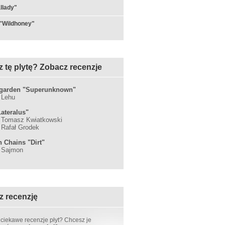
llady"
"Wildhoney"
z tę plytę? Zobacz recenzje
garden "Superunknown"
: Lehu
Lateralus"
: Tomasz Kwiatkowski
: Rafał Grodek
n Chains "Dirt"
: Sajmon
z recenzję
 ciekawe recenzje płyt? Chcesz je