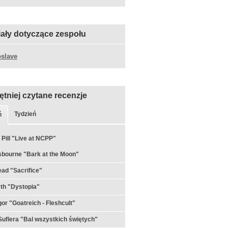
iały dotyczące zespołu
slave
ętniej czytane recenzje
Tydzień
ń
 Pill "Live at NCPP"
bourne "Bark at the Moon"
ad "Sacrifice"
th "Dystopia"
or "Goatreich - Fleshcult"
uflera "Bal wszystkich świętych"