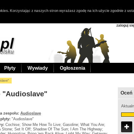
kies. Korzystając z naszych stron wyrażasz zgodę na ich użycie zgodnie z usta
zaloguj si
Płyty
Wywiady
Ogłoszenia
slave"
e "Audioslave"
Oceń 
Aktualn
a zespołu:
Audioslave
 płyty:
"Audioslave"
ry:
Cochise; Show Me How To Live; Gasoline; What You Are;
A Stone; Set It Off; Shadow Of The Sun; I Am The Highway;
der; Hypnotize; Bring 'em Back Alive; Light My Way; Getaway