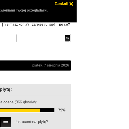
Zamknij
wieniami Twojej przeglądarki.
ę
| nie masz konta?!
zarejestruj się!
|
po co?
piątek, 7 sierpnia 2026
płytę:
a ocena (366 głosów):
79%
Jak oceniasz płytę?