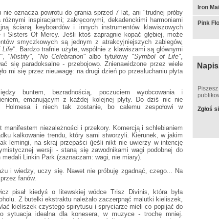
Iron Ma
ie oznacza powrotu do grania sprzed 7 lat, ani "trudnej próby
 różnymi inspiracjami; zakręconymi, dekadenckimi harmoniami
Pink F
cyjną ścianą keyboardów i innych instrumentów klawiszowych
 Sisters Of Mercy. Jeśli ktoś zapragnie kopać głębiej, może
mentów smyczkowych są jednym z atrakcyjniejszych zabiegów,
 Life"
. Bardzo trafnie użyte, wspólnie z klawiszami są głównymi
"
,
"Mistify"
,
"No Celebration"
albo tytułowy
"Symbol of Life"
,
ać się paradoksalne - przebojowo. Znienawidzone przez wiele
Napis
 mi się przez nieuwagę: na drugi dzień po przesłuchaniu płyta
Piszesz
iędzy buntem, bezradnością, poczuciem wyobcowania i
publik
ieniem, emanującym z każdej kolejnej płyty. Do dziś nic nie
sji Holmesa i niech tak zostanie, bo całemu zespołowi w
Zgłoś si
t manifestem niezależności i przekory. Komercją i schlebianiem
ku kalkowanie trendu, który sami stworzyli. Kierunek, w jakim
k lemingi, na skraj przepaści (jeśli nikt nie uwierzy w intencję
ptymistycznej wersji - staną się zawodnikami wagi podobnej do
 medali Linkin Park (zaznaczam: wagi, nie miary).
żu i wiedzy, uczy się. Nawet nie próbuję zgadnąć, czego... Na
przez fanów.
icz pisał kiedyś o litewskiej wódce Trisz Divinis, która była
holu. Z butelki ekstraktu należało zaczerpnąć malutki kieliszek,
ć kieliszek czystego spirytusu i spryciarze mieli co popijać do
o sytuacja idealna dla konesera, w muzyce - trochę mniej.