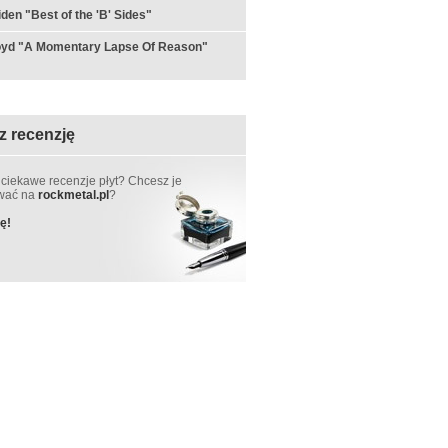
iden "Best of the 'B' Sides"
loyd "A Momentary Lapse Of Reason"
z recenzję
 ciekawe recenzje płyt? Chcesz je
ować na
rockmetal.pl
?
ę!