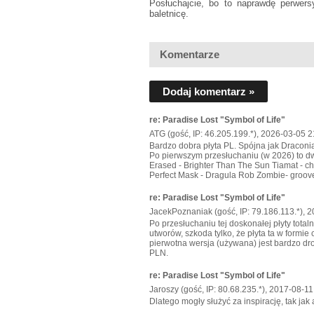
Posłuchajcie, bo to naprawdę perwers
baletnicę.
Komentarze
Dodaj komentarz »
re: Paradise Lost "Symbol of Life"
ATG (gość, IP: 46.205.199.*), 2026-03-05 2
Bardzo dobra płyta PL. Spójna jak Draconian
Po pierwszym przesłuchaniu (w 2026) to dw
Erased - Brighter Than The Sun Tiamat - ch
Perfect Mask - Dragula Rob Zombie- groov
re: Paradise Lost "Symbol of Life"
JacekPoznaniak (gość, IP: 79.186.113.*), 
Po przesłuchaniu tej doskonałej płyty tota
utworów, szkoda tylko, że płyta ta w formie
pierwotna wersja (używana) jest bardzo dr
PLN.
re: Paradise Lost "Symbol of Life"
Jaroszy (gość, IP: 80.68.235.*), 2017-08-11
Dlatego mogły służyć za inspirację, tak jak 