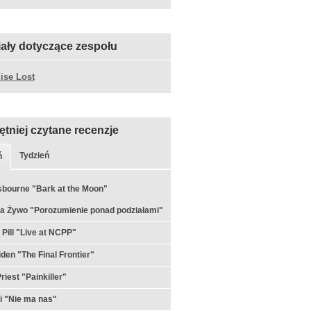
iały dotyczące zespołu
ise Lost
ętniej czytane recenzje
Tydzień
ń
bourne "Bark at the Moon"
a Żywo "Porozumienie ponad podziałami"
 Pill "Live at NCPP"
iden "The Final Frontier"
riest "Painkiller"
i "Nie ma nas"