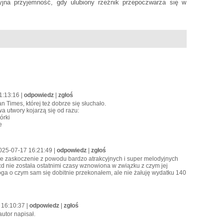
yjna przyjemność, gdy ulubiony rzeźnik przepoczwarza się w
1:13:16 |
odpowiedz
|
zgłoś
 Times, której też dobrze się słuchało.
a utwory kojarzą się od razu:
órki
e
2025-07-17 16:21:49 |
odpowiedz
|
zgłoś
lne zaskoczenie z powodu bardzo atrakcyjnych i super melodyjnych
 cd nie została ostatnimi czasy wznowiona w związku z czym jej
oga o czym sam się dobitnie przekonałem, ale nie żałuję wydatku 140
 16:10:37 |
odpowiedz
|
zgłoś
autor napisał.