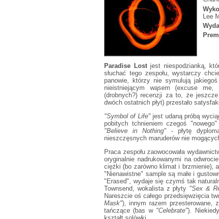
Wyko
Lee M
Wyda
Prem
Paradise Lost
jest niespodzianką, kt
słuchać tego zespołu, wystarczy chc
panowie, którzy nie symulują jakiego
nieistniejącym wąsem (excuse me, 
(drobnych?) recenzji za to, że jeszcze 
dwóch ostatnich płyt) przestało satys
"Symbol of Life"
jest udaną próbą wyciąg
pobitych tchnieniem czegoś "nowego
"Believe in Nothing"
- płytę dyploma
nieszczęsnych maruderów nie mogących
Praca zespołu zaowocowała wydawnictw
oryginalnie nadrukowanymi na odwrocie
ciężki (bo zarówno klimat i brzmienie),
"Nienawistne" sample są małe i gustow
"Erased", wydaje się czymś tak natura
Townsend, wokalista z płyty
"Sex & Re
Nareszcie oś całego przedsięwzięcia two
Mask"
), innym razem przesterowane, z
tańczące (bas w
"Celebrate"
). Niekie
kształt solówki...