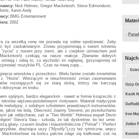
nawcy:
Nick Holmes; Gregor Mackintosh; Steve Edmondson;
orris; Aaron Aedy
wcy:
BMG Entertainment
Mater
iera:
2002
-
Parad
óra za wszelką cenę nie pozwala się siebie spodziewać. Żeby
ieć być zaskakiwanym. Znowu przypominają o swoim istnieniu
ś "życia" z nosem przy ziemi, ale z cierpkim uśmiechem pod
Mackintosh) czekają na nasze reakcje. Zbieranie dobrych
Najch
istnieją i robią to, co wychodzi im najlepiej, (przynajmniej od
fakcjonować muzyków PL. Czas na nową zupę...
Dzie
nięcia wniosków z przeszłości. Wielu fanów zostało śmiertelnie
" z
"Hosta"
. Wierzącym w nieuchronność zmian zaserwowano
tów rozstających się ze starą skórą, którzy nie karczują
Ozzy Os
 dotrzymać im kroku.
Kazik N
em spójnym, bardzo eleganckim - nawet w formie książeczki z
 tekstów wężowo-pistoletowymi motywami. Materiał tradycyjnie
Daffodil
 ale melodyjny, z solidnym szkieletem prawdziwych instrumentów.
ne, jakoś nie bolą. Obecność Joanny Stevens, po przesłuchaniu
Iron Ma
lnym jak oddychanie, zaś w
"Two Worlds"
Holmesa wsparł Devin
ligion"
Steve'a Vaia - szkoda, że tak dyskretnie, bo też umie.
Judas P
rzą gitary, czasem brudne i klaustrofobiczne (
"Primal"
i
"Perfect
grzytliwe, drażniące uszy (
"Mystify"
),czy też rytmiczne, wręcz
dy Mackintoshowi na końcu palców zdaje się kiełkować coś na
Kosmic