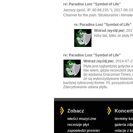
re: Paradise Lost "Symbol of Life"
Jaroszy (gość, IP: 80.68.235.*), 2017-08-10
Channel for the pain. Strukturalnie i klim
re: Paradise Lost "Symbol of Life"
Wolrad
(
wyślij pw
)
, 201
Niby tak, tylko ze płyty
re: Paradise Lost "Symbol of Life"
Wolrad
(
wyślij pw
)
, 2014-07-2
Płyta jest najbardziej gotycka 
Nie wiem, gdzie recenzent słys
do wydania Draconian Times, 
że są wykorzystywane klawisze.
bardziej rytmicznej formie. PL pozazdrościl
Zdecydowanie udana płyta.
Zobacz
Koncert
wieści muzyczne
terminy k
recenzje płyt
galeria zdj
zapowiedzi premier
relacje z 