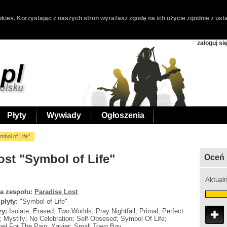
kies. Korzystając z naszych stron wyrażasz zgodę na ich użycie zgodnie z usta
zaloguj si
Płyty
Wywiady
Ogłoszenia
mbol of Life"
ost "Symbol of Life"
Oceń 
Aktualn
a zespołu:
Paradise Lost
 płyty:
"Symbol of Life"
ry:
Isolate; Erased; Two Worlds; Pray Nightfall; Primal; Perfect
 Mystify; No Celebration; Self-Obsesed; Symbol Of Life;
el For The Pain; Xavier; Small Town Boy