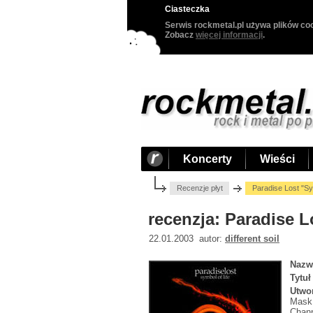
Ciasteczka
Serwis rockmetal.pl używa plików coo
Zobacz
więcej informacji
.
Koncerty
Wieści
Recenzje płyt
Paradise Lost "Sy
recenzja: Paradise L
22.01.2003 autor:
different soil
Nazw
Tytuł
Utwo
Mask;
Chann