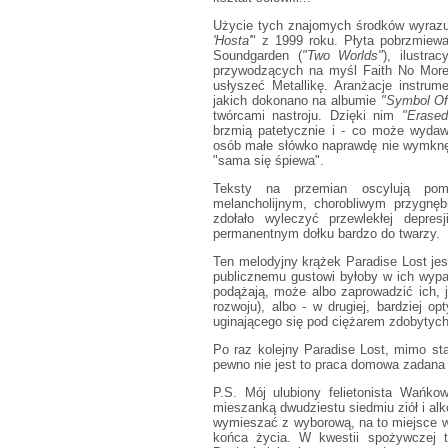
Użycie tych znajomych środków wyrazu n
'Hosta'
" z 1999 roku. Płyta pobrzmiewa
Soundgarden (
"Two Worlds"
), ilustra
przywodzących na myśl Faith No More i
usłyszeć Metallikę. Aranżacje instru
jakich dokonano na albumie
"Symbol Of
twórcami nastroju. Dzięki nim
"Erased
brzmią patetycznie i - co może wydaw
osób małe słówko naprawdę nie wymknęło
"sama się śpiewa".
Teksty na przemian oscylują pom
melancholijnym, chorobliwym przygnęb
zdołało wyleczyć przewlekłej depre
permanentnym dołku bardzo do twarzy.
Ten melodyjny krążek Paradise Lost jes
publicznemu gustowi byłoby w ich wypad
podążają, może albo zaprowadzić ich, ja
rozwoju), albo - w drugiej, bardziej o
uginającego się pod ciężarem zdobytych
Po raz kolejny Paradise Lost, mimo sta
pewno nie jest to praca domowa zadana 
P.S. Mój ulubiony felietonista Wańkow
mieszanką dwudziestu siedmiu ziół i alko
wymieszać z wyborową, na to miejsce wla
końca życia. W kwestii spożywczej t