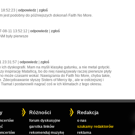
 18:52:23 |
odpowiedz
|
zgłoś
atem jest podobny do późniejszych dokonań Faith No More.
7-08-11 13:52:12 |
odpowiedz
|
zgłoś
 FNM były pierwsze
1 23:31:57 |
odpowiedz
|
zgłoś
w ich dyskografii. Mam na myśli klasykę gatunku, a nie metal gotycki.
zy inspirację Matallicą, bo do niej nawiązywały raczej pierwsze płyty
no może czasami wokal. Nawiązania do Faith No More, chyba takie,
 Zdecydoawanie słyszę Sisters of Mercy itp., ale w ostrzejszej i
i Tiamat i postanowili nagrać coś w ich klimatach z tego okresu.
y
Różności
Redakcja
oncertów
forum dyskusyjne
o nas
ęć
garstka linków
szukamy redaktorów
koncertów
rekomenduj muzykę
reklama