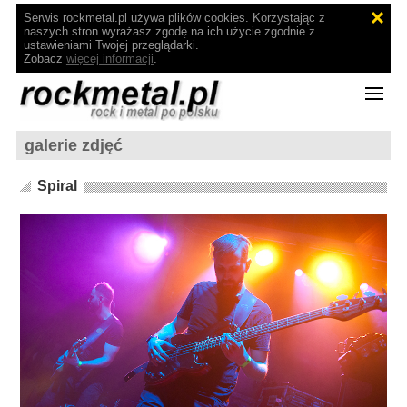
Serwis rockmetal.pl używa plików cookies. Korzystając z
naszych stron wyrażasz zgodę na ich użycie zgodnie z
ustawieniami Twojej przeglądarki.
Zobacz
więcej informacji
.
galerie zdjęć
Spiral