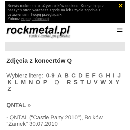
Serwis rockmetal.pl używa plików cookies. Korzystając z
naszych stron wyrażasz zgodę na ich użycie zgodnie z
ustawieniami Twojej przeglądarki.
Zobacz
więcej informacji
.
Zdjęcia z koncertów Q
Wybierz literę:
0-9
A
B
C
D
E
F
G
H
I
J
K
L
M
N
O
P
Q
R
S
T
U
V
W
X
Y
Z
QNTAL
»
-
QNTAL ("Castle Party 2010"), Bolków
"Zamek" 30.07.2010