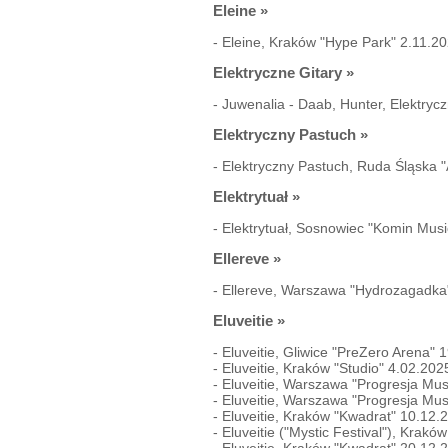
Eleine
»
-
Eleine, Kraków "Hype Park" 2.11.2
Elektryczne Gitary
»
-
Juwenalia - Daab, Hunter, Elektryc
Elektryczny Pastuch
»
-
Elektryczny Pastuch, Ruda Śląska 
Elektrytuał
»
-
Elektrytuał, Sosnowiec "Komin Mus
Ellereve
»
-
Ellereve, Warszawa "Hydrozagadka
Eluveitie
»
-
Eluveitie, Gliwice "PreZero Arena" 
-
Eluveitie, Kraków "Studio" 4.02.202
-
Eluveitie, Warszawa "Progresja Mu
-
Eluveitie, Warszawa "Progresja Mu
-
Eluveitie, Kraków "Kwadrat" 10.12.
-
Eluveitie ("Mystic Festival"), Krak
-
Eluveitie, Kraków "Kwadrat" 20.12.