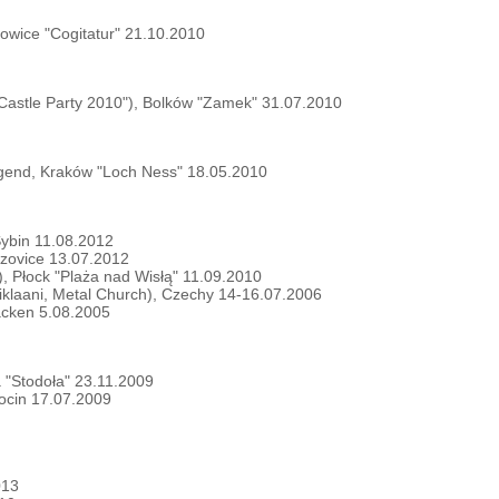
owice "Cogitatur" 21.10.2010
Castle Party 2010"), Bolków "Zamek" 31.07.2010
dgend, Kraków "Loch Ness" 18.05.2010
Sybin 11.08.2012
izovice 13.07.2012
), Płock "Plaża nad Wisłą" 11.09.2010
iklaani, Metal Church), Czechy 14-16.07.2006
acken 5.08.2005
 "Stodoła" 23.11.2009
rocin 17.07.2009
013