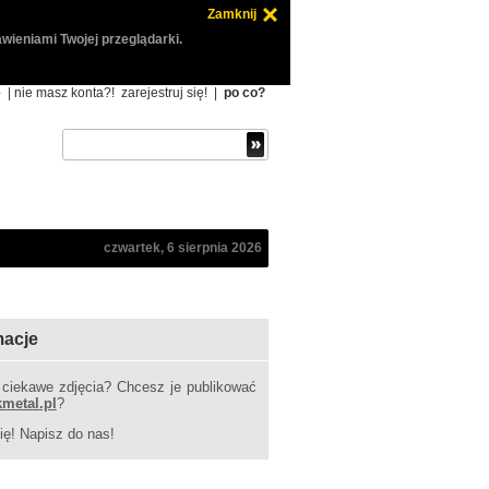
Zamknij
wieniami Twojej przeglądarki.
ę
| nie masz konta?!
zarejestruj się!
|
po co?
czwartek, 6 sierpnia 2026
macje
 ciekawe zdjęcia? Chcesz je publikować
kmetal.pl
?
ię! Napisz do nas!