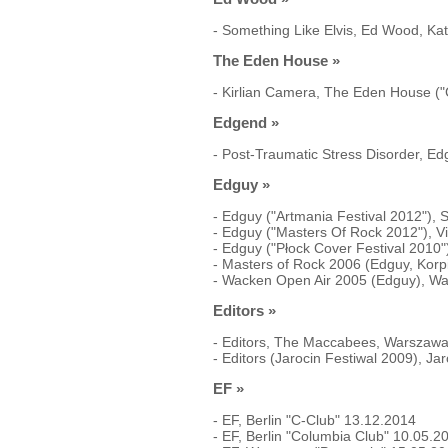
-
Something Like Elvis, Ed Wood, Kat
The Eden House
»
-
Kirlian Camera, The Eden House ("
Edgend
»
-
Post-Traumatic Stress Disorder, E
Edguy
»
-
Edguy ("Artmania Festival 2012"), 
-
Edguy ("Masters Of Rock 2012"), V
-
Edguy ("Płock Cover Festival 2010"
-
Masters of Rock 2006 (Edguy, Korp
-
Wacken Open Air 2005 (Edguy), W
Editors
»
-
Editors, The Maccabees, Warszawa
-
Editors (Jarocin Festiwal 2009), Ja
EF
»
-
EF, Berlin "C-Club" 13.12.2014
-
EF, Berlin "Columbia Club" 10.05.2