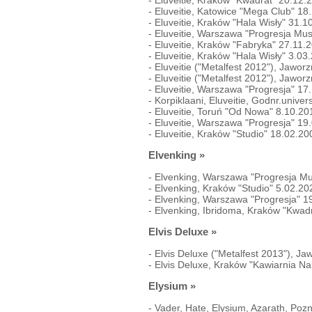
-
Eluveitie, Katowice "Mega Club" 18
-
Eluveitie, Kraków "Hala Wisły" 31.1
-
Eluveitie, Warszawa "Progresja Mu
-
Eluveitie, Kraków "Fabryka" 27.11.
-
Eluveitie, Kraków "Hala Wisły" 3.03
-
Eluveitie ("Metalfest 2012"), Jawo
-
Eluveitie ("Metalfest 2012"), Jawo
-
Eluveitie, Warszawa "Progresja" 17
-
Korpiklaani, Eluveitie, Godnr.unive
-
Eluveitie, Toruń "Od Nowa" 8.10.20
-
Eluveitie, Warszawa "Progresja" 19
-
Eluveitie, Kraków "Studio" 18.02.20
Elvenking
»
-
Elvenking, Warszawa "Progresja Mu
-
Elvenking, Kraków "Studio" 5.02.20
-
Elvenking, Warszawa "Progresja" 1
-
Elvenking, Ibridoma, Kraków "Kwad
Elvis Deluxe
»
-
Elvis Deluxe ("Metalfest 2013"), J
-
Elvis Deluxe, Kraków "Kawiarnia N
Elysium
»
-
Vader, Hate, Elysium, Azarath, Poz