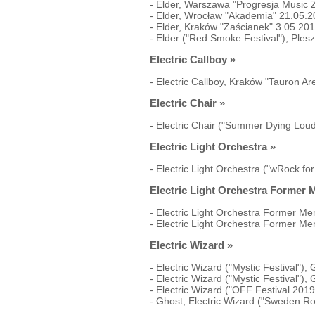
-
Elder, Warszawa "Progresja Music 
-
Elder, Wrocław "Akademia" 21.05.
-
Elder, Kraków "Zaścianek" 3.05.20
-
Elder ("Red Smoke Festival"), Ple
Electric Callboy
»
-
Electric Callboy, Kraków "Tauron A
Electric Chair
»
-
Electric Chair ("Summer Dying Lou
Electric Light Orchestra
»
-
Electric Light Orchestra ("wRock 
Electric Light Orchestra Former
-
Electric Light Orchestra Former M
-
Electric Light Orchestra Former M
Electric Wizard
»
-
Electric Wizard ("Mystic Festival"
-
Electric Wizard ("Mystic Festival"
-
Electric Wizard ("OFF Festival 201
-
Ghost, Electric Wizard ("Sweden Ro