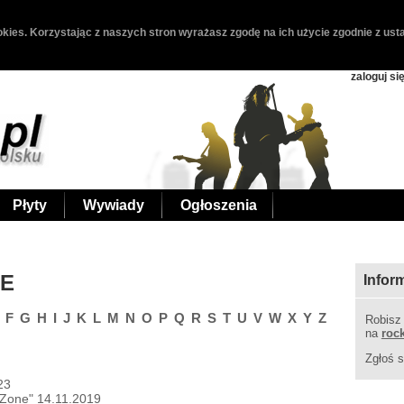
kies. Korzystając z naszych stron wyrażasz zgodę na ich użycie zgodnie z usta
zaloguj si
Płyty
Wywiady
Ogłoszenia
 E
Infor
F
G
H
I
J
K
L
M
N
O
P
Q
R
S
T
U
V
W
X
Y
Z
Robisz
na
roc
Zgłoś s
23
 Zone" 14.11.2019