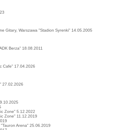
023
zne Gitary, Warszawa "Stadion Syrenki" 14.05.2005
"ADK Berza" 18.08.2011
ic Cafe" 17.04.2026
" 27.02.2026
19.10.2025
5
sic Zone" 5.12.2022
sic Zone" 11.12.2019
2019
ów "Tauron Arena" 25.06.2019
2017