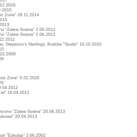
.12.2016
0.2015
sic Zone" 28.11.2014
2014
.2013
rzno "Zalew Sosina" 2.06.2012
rzno "Zalew Sosina" 2.06.2012
.11.2011
rse, Stepanov's Starlings, Kraków "Studio" 10.10.2010
10
.02.2009
09
sic Zone" 6.02.2025
25
9.04.2012
rat" 18.04.2012
aworzno "Zalew Sosina" 20.06.2013
aukowa" 20.04.2013
nań "Eskulap" 3.06.2002