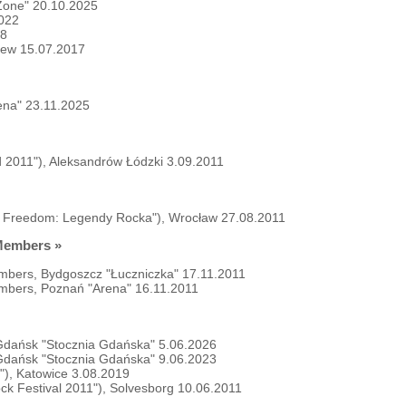
Zone" 20.10.2025
2022
18
szew 15.07.2017
rena" 23.11.2025
d 2011"), Aleksandrów Łódzki 3.09.2011
for Freedom: Legendy Rocka"), Wrocław 27.08.2011
 Members
»
embers, Bydgoszcz "Łuczniczka" 17.11.2011
embers, Poznań "Arena" 16.11.2011
), Gdańsk "Stocznia Gdańska" 5.06.2026
), Gdańsk "Stocznia Gdańska" 9.06.2023
9"), Katowice 3.08.2019
ck Festival 2011"), Solvesborg 10.06.2011