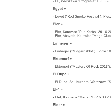
-
EF, Warszawa "Progresja" 15.05.2
Egypt
»
-
Egypt ("Red Smoke Festival"), Ple
Eier
»
-
Eier, Katowice "Pub Korba" 29.10.2
-
Eier, Absynth, Katowice "Mega Club
Einherjer
»
-
Einherjer ("Midgardsblot"), Borre 1
Ektomorf
»
-
Ektomorf ("Masters Of Rock 2011"),
El Dupa
»
-
El Dupa, Soulburners, Warszawa "S
El-4
»
-
El-4, Katowice "Mega Club" 6.03.2
Elder
»