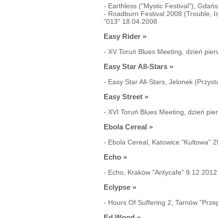
-
Earthless ("Mystic Festival"), Gda
-
Roadburn Festival 2008 (Trouble, Isi
"013" 18.04.2008
Easy Rider
»
-
XV Toruń Blues Meeting, dzień pie
Easy Star All-Stars
»
-
Easy Star All-Stars, Jelonek (Przy
Easy Street
»
-
XVI Toruń Blues Meeting, dzień pi
Ebola Cereal
»
-
Ebola Cereal, Katowice "Kultowa" 
Echo
»
-
Echo, Kraków "Antycafe" 9.12.2012
Eclypse
»
-
Hours Of Suffering 2, Tarnów "Prz
Ed Wood
»