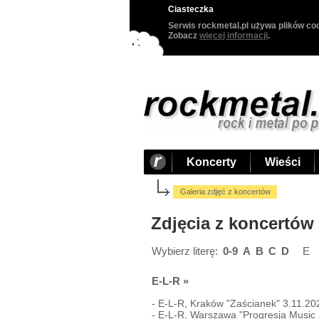
Ciasteczka
Serwis rockmetal.pl używa plików coo
Zobacz
więcej informacji
.
Koncerty
Wieści
Galeria zdjęć z koncertów
Zdjęcia z koncertów
Wybierz literę:
0-9
A
B
C
D
E
E-L-R
»
-
E-L-R, Kraków "Zaścianek" 3.11.20
-
E-L-R, Warszawa "Progresja Music