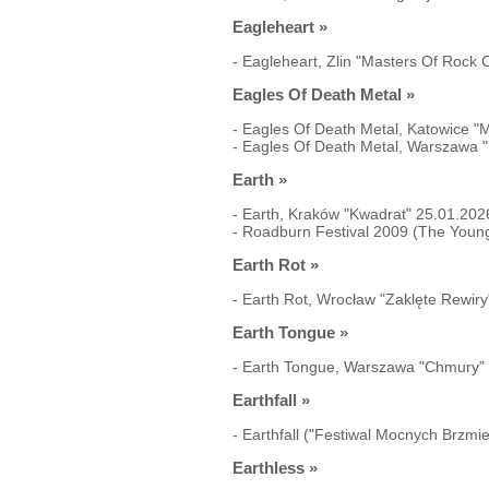
Eagleheart
»
-
Eagleheart, Zlin "Masters Of Rock 
Eagles Of Death Metal
»
-
Eagles Of Death Metal, Katowice "
-
Eagles Of Death Metal, Warszawa 
Earth
»
-
Earth, Kraków "Kwadrat" 25.01.202
-
Roadburn Festival 2009 (The Young 
Earth Rot
»
-
Earth Rot, Wrocław "Zaklęte Rewir
Earth Tongue
»
-
Earth Tongue, Warszawa "Chmury"
Earthfall
»
-
Earthfall ("Festiwal Mocnych Brzmi
Earthless
»