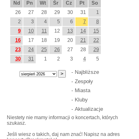
Nd
Pn
Wt
Śr
Cz
Pt
So
26
27
28
29
30
31
1
2
3
4
5
6
7
8
9
10
11
12
13
14
15
16
17
18
19
20
21
22
23
24
25
26
27
28
29
30
31
1
2
3
4
5
-
Najbliższe
-
Zespoły
-
Miasta
-
Kluby
-
Aktualizacje
Niestety nie mamy informacji o koncertach, których
szukasz.
Jeśli wiesz o takich, daj nam znać! Napisz na adres