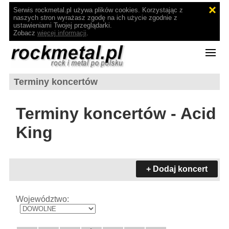
Serwis rockmetal.pl używa plików cookies. Korzystając z
naszych stron wyrażasz zgodę na ich użycie zgodnie z
ustawieniami Twojej przeglądarki.
Zobacz
więcej informacji
.
Terminy koncertów
Terminy koncertów - Acid
King
+ Dodaj koncert
Województwo: