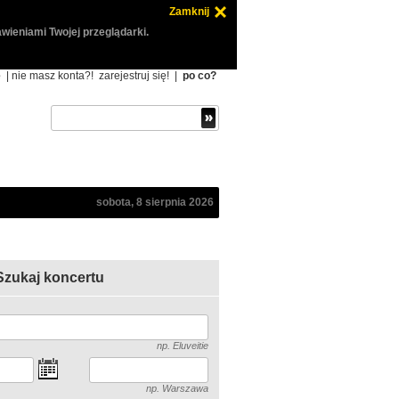
Zamknij
wieniami Twojej przeglądarki.
ę
| nie masz konta?!
zarejestruj się!
|
po co?
sobota, 8 sierpnia 2026
Szukaj koncertu
np. Eluveitie
np. Warszawa