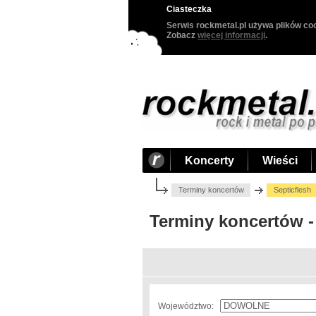
Ciasteczka
Serwis rockmetal.pl używa plików coo
Zobacz
więcej informacji
.
Koncerty
Wieści
Terminy koncertów
Septicflesh
Terminy koncertów -
Województwo: