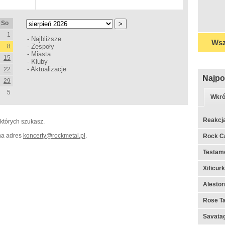
So
1
-
Najbliższe
Wsz
8
-
Zespoły
-
Miasta
15
-
Kluby
-
Aktualizacje
22
Najpo
29
5
Wkró
Reakcj
 których szukasz.
 na adres
koncerty
@
rockmetal.pl
.
Rock C
Testame
Xificur
Alestor
Rose Ta
Savata