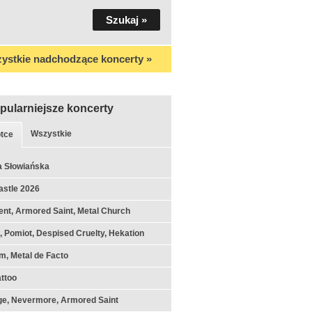
ystkie nadchodzące koncerty »
pularniejsze koncerty
Wszystkie
tce
a Słowiańska
astle 2026
nt, Armored Saint, Metal Church
k, Pomiot, Despised Cruelty, Hekation
m, Metal de Facto
ttoo
ge, Nevermore, Armored Saint