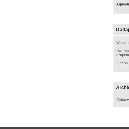
Agnosti
Dodaj
Wiesz o
Uważasz
uzupełn
Pisz na
Archi
Zobac