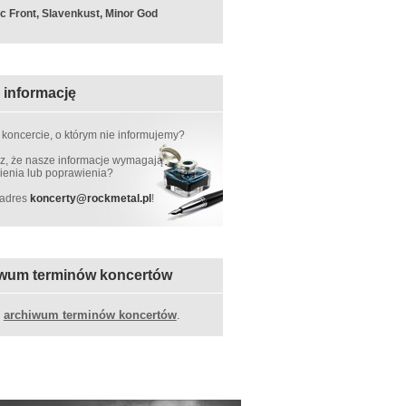
c Front, Slavenkust, Minor God
 informację
 koncercie, o którym nie informujemy?
, że nasze informacje wymagają
ienia lub poprawienia?
 adres
koncerty
@
rockmetal.pl
!
wum terminów koncertów
z
archiwum terminów koncertów
.