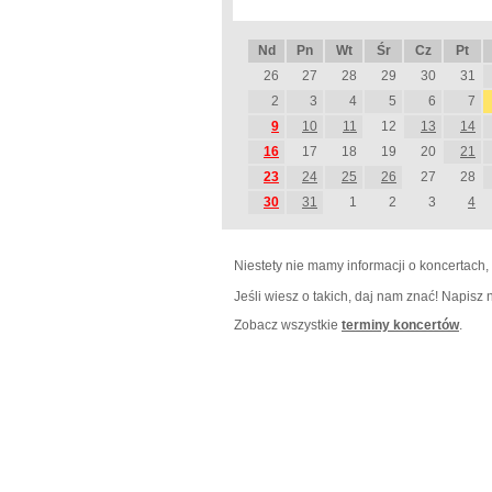
Nd
Pn
Wt
Śr
Cz
Pt
26
27
28
29
30
31
2
3
4
5
6
7
9
10
11
12
13
14
16
17
18
19
20
21
23
24
25
26
27
28
30
31
1
2
3
4
Niestety nie mamy informacji o koncertach,
Jeśli wiesz o takich, daj nam znać! Napisz
Zobacz wszystkie
terminy koncertów
.