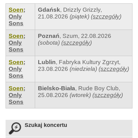
Soen
;
Gdańsk
,
Drizzly Grizzly
,
Only
21.08.2026
(piątek)
(
szczegóły
)
Sons
Soen
;
Poznań
,
Szum
,
22.08.2026
Only
(sobota)
(
szczegóły
)
Sons
Soen
;
Lublin
,
Fabryka Kultury Zgrzyt
,
Only
23.08.2026
(niedziela)
(
szczegóły
)
Sons
Soen
;
Bielsko-Biała
,
Rude Boy Club
,
Only
25.08.2026
(wtorek)
(
szczegóły
)
Sons
Szukaj koncertu