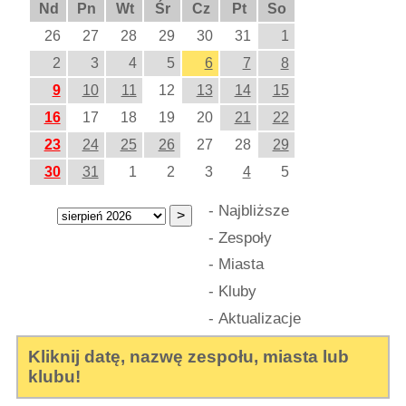
Nd
Pn
Wt
Śr
Cz
Pt
So
26
27
28
29
30
31
1
2
3
4
5
6
7
8
9
10
11
12
13
14
15
16
17
18
19
20
21
22
23
24
25
26
27
28
29
30
31
1
2
3
4
5
-
Najbliższe
-
Zespoły
-
Miasta
-
Kluby
-
Aktualizacje
Kliknij datę, nazwę zespołu, miasta lub
klubu!