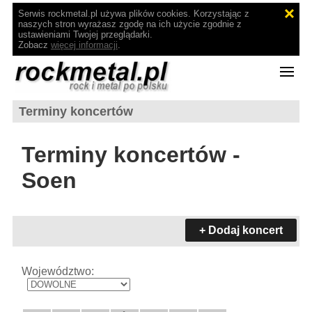
Serwis rockmetal.pl używa plików cookies. Korzystając z
naszych stron wyrażasz zgodę na ich użycie zgodnie z
ustawieniami Twojej przeglądarki.
Zobacz
więcej informacji
.
Terminy koncertów
Terminy koncertów -
Soen
+ Dodaj koncert
Województwo: