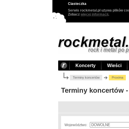
Ciasteczka
Serwis rockmetal.pl używa plików coo
Zobacz
więcej informacji
.
Koncerty
Wieści
Terminy koncertów
Proxima
Terminy koncertów -
Województwo: