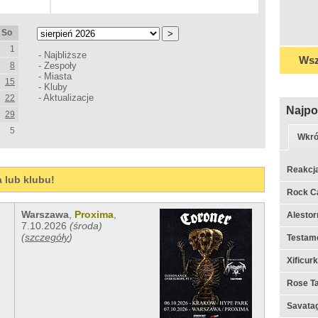
So
1
-
Najbliższe
Wsz
8
-
Zespoły
-
Miasta
15
-
Kluby
-
Aktualizacje
22
Najpo
29
5
Wkró
Reakcj
a lub klubu!
Rock C
Warszawa
,
Proxima
,
Alestor
7.10.2026
(środa)
(
szczegóły
)
Testame
Xificur
Rose Ta
Savata