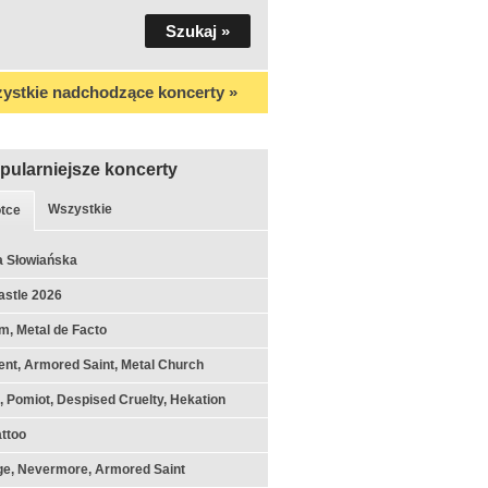
ystkie nadchodzące koncerty »
pularniejsze koncerty
Wszystkie
tce
a Słowiańska
astle 2026
m, Metal de Facto
nt, Armored Saint, Metal Church
k, Pomiot, Despised Cruelty, Hekation
ttoo
ge, Nevermore, Armored Saint