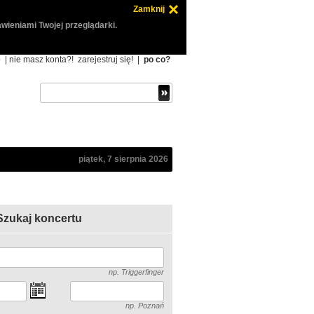
Zamknij
wieniami Twojej przeglądarki.
ę
| nie masz konta?!
zarejestruj się!
|
po co?
piątek, 7 sierpnia 2026
Szukaj koncertu
np. Triggerfinger
np. Poznań