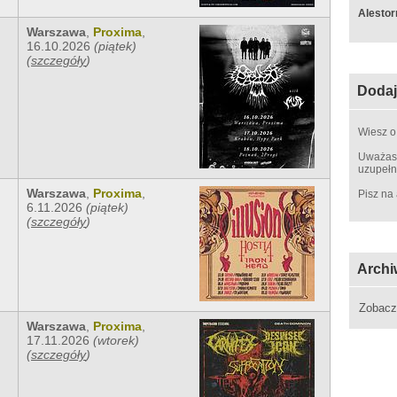
Alestor
Warszawa
,
Proxima
,
16.10.2026
(piątek)
(
szczegóły
)
Dodaj
Wiesz o
Uważasz
uzupełn
Warszawa
,
Proxima
,
Pisz na
6.11.2026
(piątek)
(
szczegóły
)
Archi
Zobac
Warszawa
,
Proxima
,
17.11.2026
(wtorek)
(
szczegóły
)