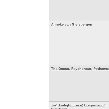
Anneke van Giersbergen
The Ocean
;
Psychonaut
;
Pothamu
Tyr
;
Twilight Force
;
Dragonland
;