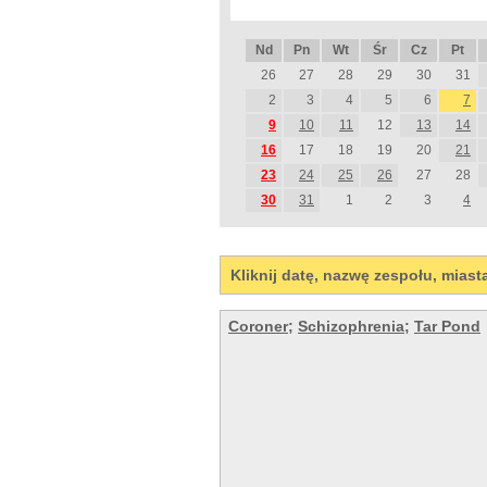
Nd
Pn
Wt
Śr
Cz
Pt
26
27
28
29
30
31
2
3
4
5
6
7
9
10
11
12
13
14
16
17
18
19
20
21
23
24
25
26
27
28
30
31
1
2
3
4
Kliknij datę, nazwę zespołu, miast
Coroner
;
Schizophrenia
;
Tar Pond