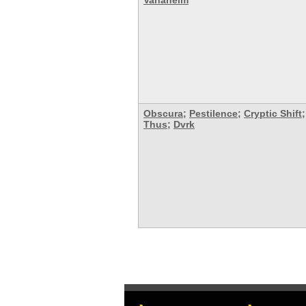
Vanaheim
Obscura
;
Pestilence
;
Cryptic Shift
;
Thus
;
Dvrk