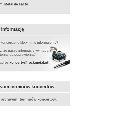
m, Metal de Facto
 informację
 koncercie, o którym nie informujemy?
, że nasze informacje wymagają
ienia lub poprawienia?
 adres
koncerty
@
rockmetal.pl
!
wum terminów koncertów
z
archiwum terminów koncertów
.