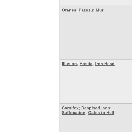
Oranssi Pazuzu
;
Mur
Illusion
;
Hostia
;
Iron Head
Carnifex
;
Despised Icon
;
Suffocation
;
Gates to Hell