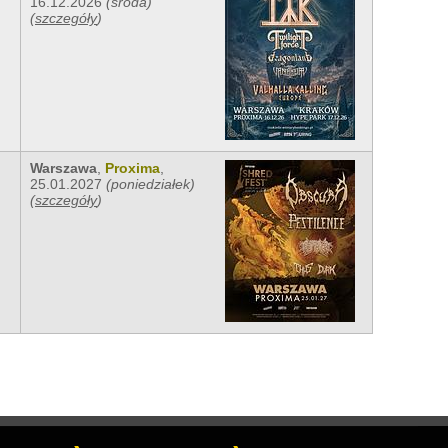
16.12.2026
(środa)
(
szczegóły
)
Warszawa
,
Proxima
,
25.01.2027
(poniedziałek)
(
szczegóły
)