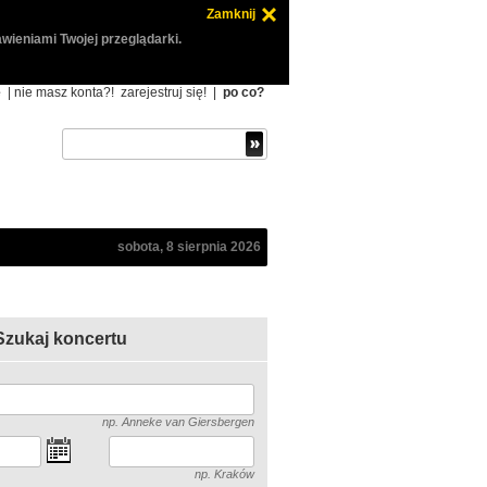
Zamknij
wieniami Twojej przeglądarki.
ę
| nie masz konta?!
zarejestruj się!
|
po co?
sobota, 8 sierpnia 2026
Szukaj koncertu
np. Anneke van Giersbergen
np. Kraków