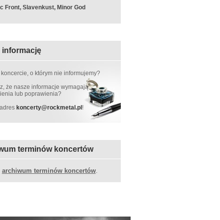
c Front, Slavenkust, Minor God
 informację
 koncercie, o którym nie informujemy?
, że nasze informacje wymagają
ienia lub poprawienia?
 adres
koncerty
@
rockmetal.pl
!
wum terminów koncertów
z
archiwum terminów koncertów
.