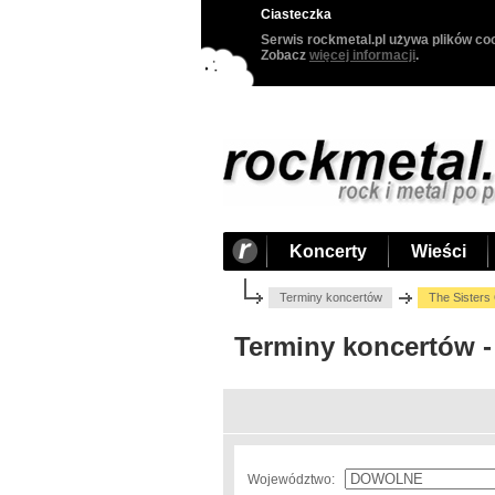
Ciasteczka
Serwis rockmetal.pl używa plików coo
Zobacz
więcej informacji
.
Koncerty
Wieści
Terminy koncertów
The Sisters
Terminy koncertów -
Województwo: