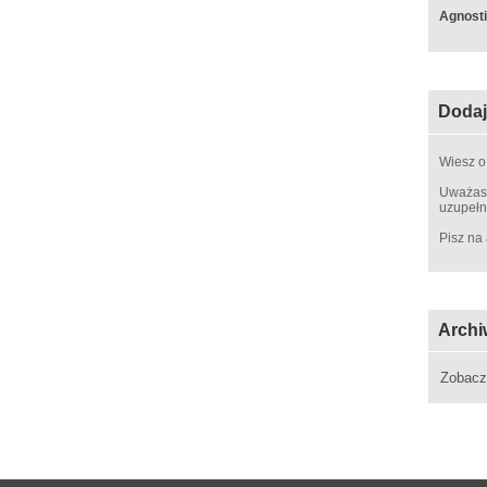
Agnosti
Dodaj
Wiesz o
Uważasz
uzupełn
Pisz na
Archi
Zobac