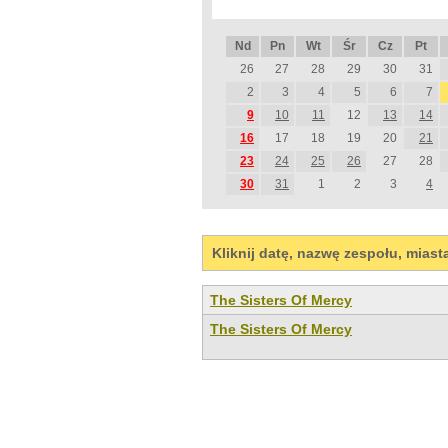
Nd
Pn
Wt
Śr
Cz
Pt
26
27
28
29
30
31
2
3
4
5
6
7
9
10
11
12
13
14
16
17
18
19
20
21
23
24
25
26
27
28
30
31
1
2
3
4
Kliknij datę, nazwę zespołu, miast
The Sisters Of Mercy
The Sisters Of Mercy