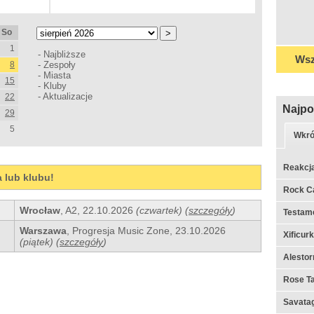
So
1
-
Najbliższe
Wsz
8
-
Zespoły
-
Miasta
15
-
Kluby
-
Aktualizacje
22
Najpo
29
5
Wkró
Reakcj
a lub klubu!
Rock C
Wrocław
,
A2
,
22.10.2026
(czwartek)
(
szczegóły
)
Testame
Warszawa
,
Progresja Music Zone
,
23.10.2026
Xificur
(piątek)
(
szczegóły
)
Alestor
Rose Ta
Savata