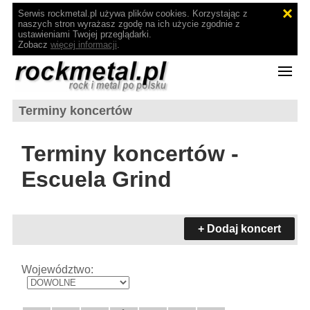
Serwis rockmetal.pl używa plików cookies. Korzystając z
naszych stron wyrażasz zgodę na ich użycie zgodnie z
ustawieniami Twojej przeglądarki.
Zobacz
więcej informacji
.
Terminy koncertów
Terminy koncertów -
Escuela Grind
+ Dodaj koncert
Województwo: