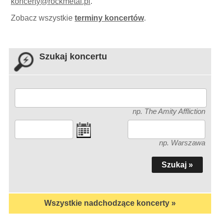
koncerty
@
rockmetal.pl
.
Zobacz wszystkie
terminy koncertów
.
Szukaj koncertu
np. The Amity Affliction
np. Warszawa
Wszystkie nadchodzące koncerty »